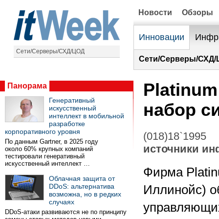
Новости
Обзоры
Инновации
Инфр
Сети/Серверы/СХД/ЦОД
Сети/Серверы/СХД/
Platinum
Панорама
Генеративный
набор с
искусственный
интеллект в мобильной
разработке
корпоративного уровня
(018)18`1995
По данным Gartner, в 2025 году
источники и
около 60% крупных компаний
тестировали генеративный
искусственный интеллект …
Фирма Platin
Облачная защита от
DDoS: альтернатива
Иллинойс) о
возможна, но в редких
случаях
управляющих
DDoS-атаки развиваются не по принципу