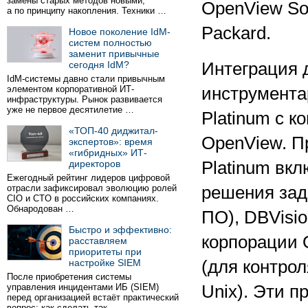
замены старых методов новыми,
OpenView So
а по принципу накопления. Техники …
Packard.
Новое поколение IdM-
систем полностью
заменит привычные
сегодня IdM?
Интеграция 
IdM-системы давно стали привычным
элементом корпоративной ИТ-
инструмента
инфраструктуры. Рынок развивается
уже не первое десятилетие …
Platinum с к
«ТОП-40 диджитал-
OpenView. П
экспертов»: время
«гибридных» ИТ-
директоров
Platinum вкл
Ежегодный рейтинг лидеров цифровой
отрасли зафиксировал эволюцию ролей
решения зада
CIO и CTO в российских компаниях.
Обнародован …
ПО), DBVisi
Быстро и эффективно:
корпорации O
расставляем
приоритеты при
настройке SIEM
(для контро
После приобретения системы
управления инцидентами ИБ (SIEM)
Unix). Эти 
перед организацией встаёт практический
вопрос: как сделать так …