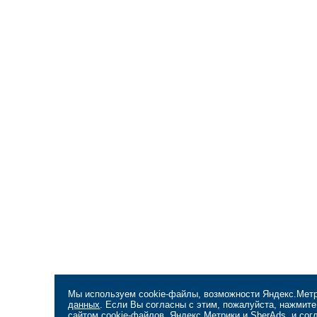
Мы используем cookie-файлы, возможности Яндекс.Метр
данных
. Если Вы согласны с этим, пожалуйста, нажмит
сайтом cookie-файлов, Яндекс.Метрики и SberAds, и со