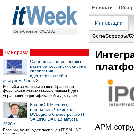
Новости
Обзо
Инновации
Сети/Серверы/СХД/ЦОД
Сети/Серверы/С
Интегр
Панорама
Состояние и перспективы
платфо
развития российских систем
управления
идентификацией и
доступом. Часть 2
Российское vs иностранное Сравнивая
функционал отечественных решений для
управления идентификацией и доступом …
Евгений Шелестюк,
генеральный директор
DCLogic, о бизнес-регате IT
SAILING DAY, 13 августа
2026 г.
АРМ сотру
Евгений, чему будет посвящен IT SAILING