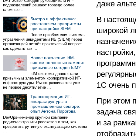
DAY 2026? Сегодня руководители ИТ-
даже альт
подразделений решают гораздо более
сложные …
В настоящ
Быстро и эффективно:
расставляем приоритеты
при настройке SIEM
широкой л
После приобретения системы
управления инцидентами ИБ (SIEM) перед
назначения
организацией встаёт практический вопрос:
как сделать так …
настройки
Новое поколение IdM-
программн
систем полностью заменит
привычные сегодня IdM?
регулярны
IdM-системы давно стали
привычным элементом корпоративной ИТ-
инфраструктуры. Рынок развивается уже
1С очень п
не первое десятилетие …
Трансформация ИТ-
При этом 
инфраструктуры в
промышленном секторе:
задача св
опыт Антона Пирогова
DevOps-инженер крупной компании
и за рамк
радиоэлектроники рассказал о том, как
превратить рутинную эксплуатацию системы
…
отобразит