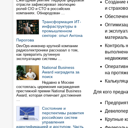
Ежегодный рейтинг лидеров цифровой
Создание 
отрасли зафиксировал эволюцию
и страхов
ролей CIO и CTO в российских
компаниях. Обнародован …
Обеспечен
Трансформация ИТ-
Оптимизац
инфраструктуры в
промышленном
и эксплуа
секторе: опыт Антона
материаль
Пирогова
Контроль 
DevOps-инженер крупной компании
радиоэлектроники рассказал о том,
выполнени
как превратить рутинную
недвижимо
эксплуатацию системы …
Оперативн
National Business
Award наградила за
на протяже
поиск
Калькуляц
Недавно в Москве
состоялась церемония награждения
престижной премии National Business
Для кого предна
Award, которая отмечает достижения
…
Предприят
Состояние и
Девелопер
перспективы развития
российских систем
Крупные к
управления
идентификацией и доступом. Часть
Федеральн