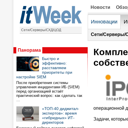
Новости
Обз
Инновации
И
Сети/Серверы/СХД/ЦОД
Сети/Серверы/
Компле
Панорама
Быстро и
собств
эффективно:
расставляем
приоритеты при
настройке SIEM
После приобретения системы
управления инцидентами ИБ (SIEM)
перед организацией встаёт
практический вопрос: как сделать так
…
операционной д
«ТОП-40 диджитал-
экспертов»: время
«гибридных» ИТ-
Задачи, которы
директоров