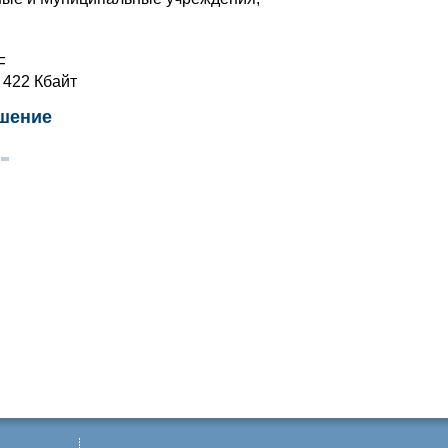
F
422 Кбайт
ешение