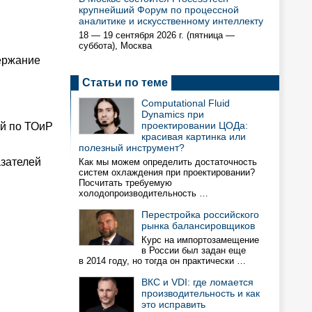
крупнейший Форум по процессной
аналитике и искусственному интеллекту
18 — 19 сентября 2026 г. (пятница —
суббота), Москва
ержание
Статьи по теме
Computational Fluid
Dynamics при
проектировании ЦОДа:
ий по ТОиР
красивая картинка или
полезный инструмент?
азателей
Как мы можем определить достаточность
систем охлаждения при проектировании?
Посчитать требуемую
холодопроизводительность …
Перестройка российского
рынка балансировщиков
Курс на импортозамещение
в России был задан еще
в 2014 году, но тогда он практически …
ВКС и VDI: где ломается
производительность и как
это исправить