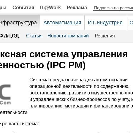
оры
События
IT@Work
Реклама
нфраструктура
Автоматизация
ИТ-индустрия
О
СХД/ЦОД:
Статьи
Новости компаний
Решения
ксная система управления
енностью (IPC PM)
Система предназначена для автоматизации
операционной деятельности по содержанию,
восстановлению, развитию имущественных к
и управленческих бизнес-процессов по учету, 
планированию, мотивации и финансированию
еятельности.
е решает система: