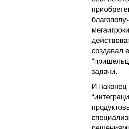
приобрете
благополуч
мегаигрок
действоват
создавал е
“пришельц
задачи.
И наконец 
“интеграци
продуктов
специализ
решениями.