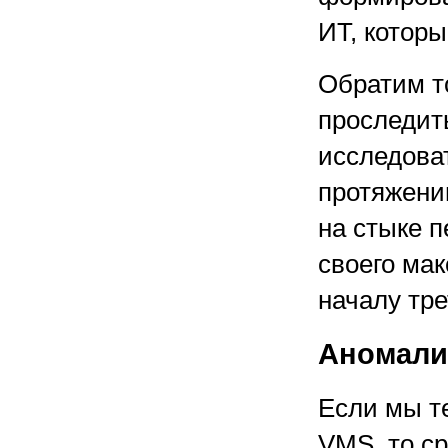
ИТ, которы
Обратим т
проследит
исследоват
протяжении
на стыке п
своего мак
началу тр
Аномали
Если мы т
VMS, то ср