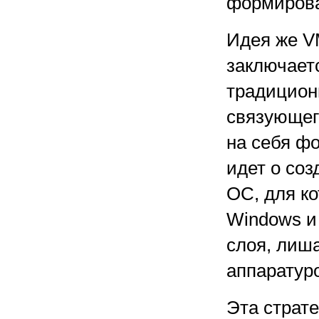
формирова
Идея же V
заключаетс
традицион
связующег
на себя ф
идет о со
ОС, для к
Windows и
слоя, лиш
аппаратур
Эта страт