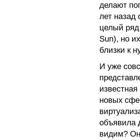
делают по
лет назад 
целый ряд 
Sun), но и
близки к н
И уже сов
представле
известная 
новых сфе
виртуализа
объявила 
видим? Он