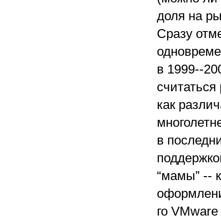
доля на ры
Сразу отм
одновреме
в 1999--20
считаться
как различ
многолетн
в последн
поддержкой
“мамы” --
оформлени
го VMware