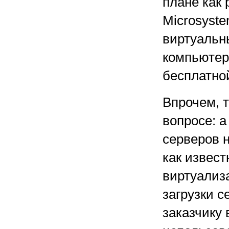
плане как 
Microsyste
виртуальны
компьютеро
бесплатной
Впрочем, т
вопросе: 
серверов 
как извест
виртуализ
загрузки с
заказчику