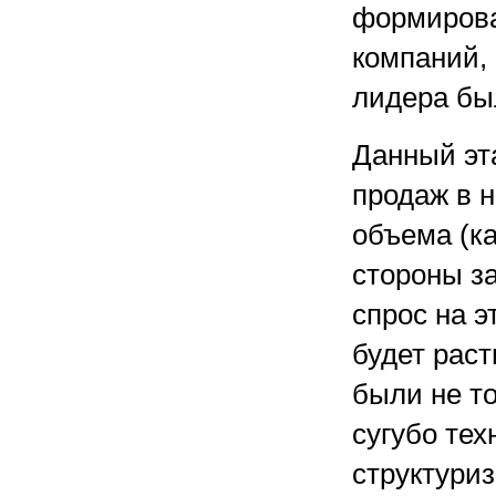
формирова
компаний, 
лидера бы
Данный эт
продаж в н
объема (ка
стороны з
спрос на э
будет рас
были не то
сугубо те
структури