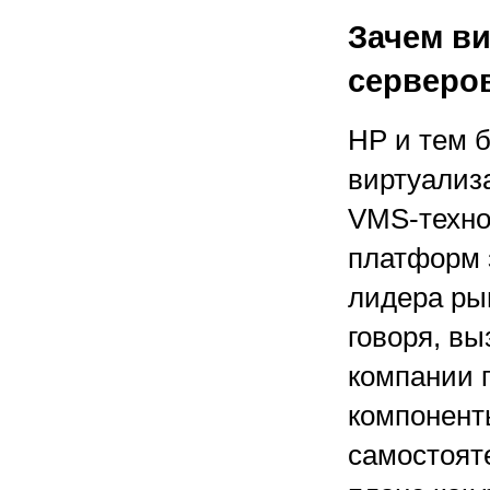
Зачем в
серверо
HP и тем 
виртуализ
VMS-техно
платформ 
лидера рын
говоря, вы
компании 
компонент
самостоят