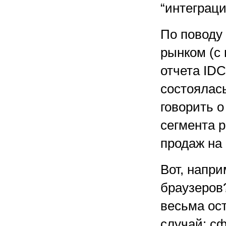
“интеграци
По поводу
рынком (с 
отчета IDC
состоялас
говорить 
сегмента 
продаж на
Вот, напри
браузеров
весьма ос
случай: с