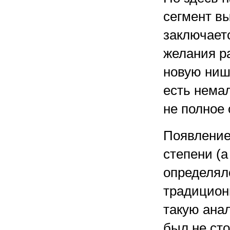
сегмент в
заключает
желания р
новую нишу
есть немал
не полное
Появление
степени (а
определял
традицион
такую ана
был не ст