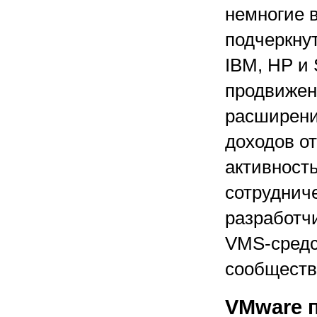
немногие 
подчеркнут
IBM, HP и 
продвижен
расширени
доходов от
активность
сотруднич
разработчи
VMS-средст
сообществ
VMware п