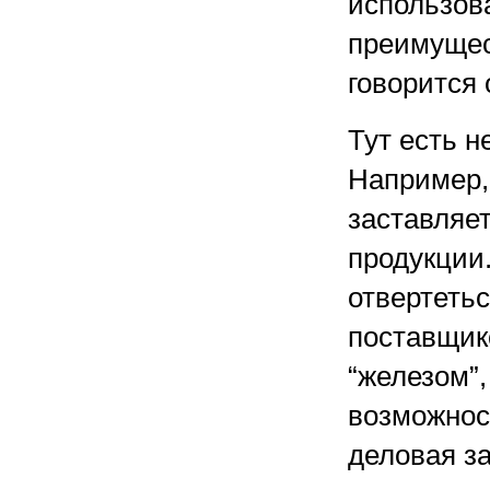
использова
преимущес
говорится
Тут есть 
Например,
заставляе
продукции.
отвертеть
поставщико
“железом”
возможност
деловая з