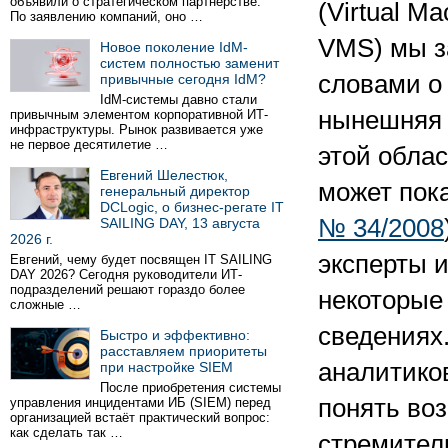
объявили о стратегическом партнёрстве.
(Virtual Ma
По заявлению компаний, оно …
VMS) мы з
Новое поколение IdM-
систем полностью заменит
словами о 
привычные сегодня IdM?
IdM-системы давно стали
нынешняя 
привычным элементом корпоративной ИТ-
инфраструктуры. Рынок развивается уже
не первое десятилетие …
этой облас
Евгений Шелестюк,
может пока
генеральный директор
DCLogic, о бизнес-регате IT
№ 34/2008
SAILING DAY, 13 августа
2026 г.
эксперты 
Евгений, чему будет посвящен IT SAILING
DAY 2026? Сегодня руководители ИТ-
подразделений решают гораздо более
некоторые
сложные …
сведениях
Быстро и эффективно:
расставляем приоритеты
аналитиков
при настройке SIEM
После приобретения системы
понять во
управления инцидентами ИБ (SIEM) перед
организацией встаёт практический вопрос:
как сделать так …
стремител