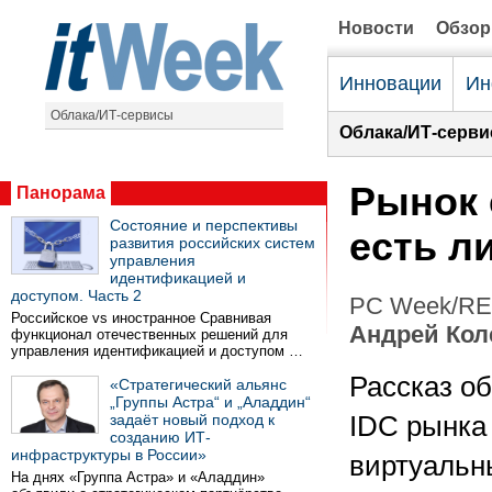
Новости
Обзо
Инновации
Ин
Облака/ИТ-сервисы
Облака/ИТ-серви
Рынок 
Панорама
Состояние и перспективы
есть л
развития российских систем
управления
идентификацией и
доступом. Часть 2
PC Week/RE 
Российское vs иностранное Сравнивая
Андрей Кол
функционал отечественных решений для
управления идентификацией и доступом …
Рассказ о
«Стратегический альянс
„Группы Астра“ и „Аладдин“
задаёт новый подход к
IDC рынка
созданию ИТ-
инфраструктуры в России»
виртуальн
На днях «Группа Астра» и «Аладдин»