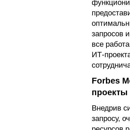
функционир
предостав
оптимальн
запросов 
все работа
ИТ-проект
сотруднича
Forbes M
проекты
Внедрив с
запросу, о
ресурсов 