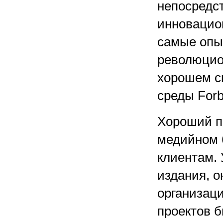
непосредс
инновацион
самые опы
революцио
хорошем с
среды Forb
Хороший п
медийном б
клиентам. 
издания, о
организац
проектов 