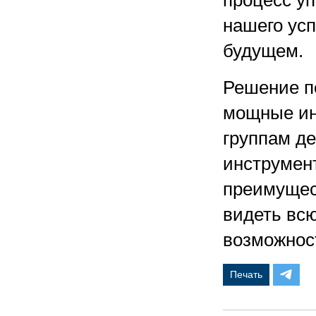
процесс у
нашего усп
будущем.
Решение п
мощные ин
группам д
инструмен
преимущест
видеть вс
возможнос
Печать