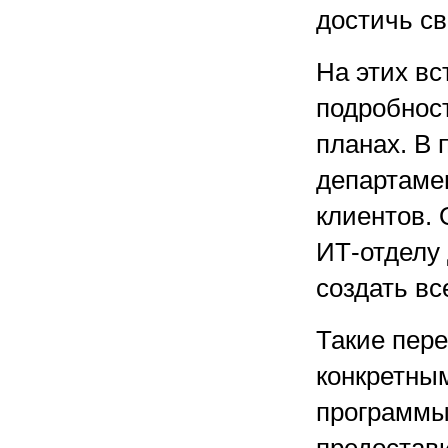
достичь св
На этих вс
подробност
планах. В 
департамен
клиентов.
ИТ-отделу 
создать вс
Такие пере
конкретны
программы