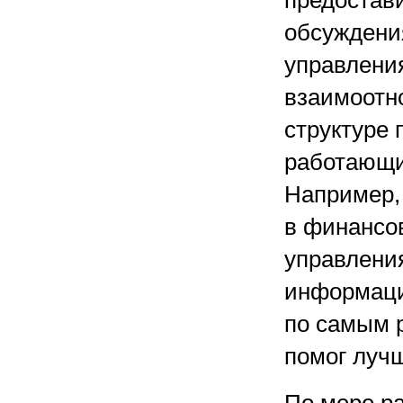
предостав
обсуждения
управления
взаимоотно
структуре 
работающи
Например,
в финансо
управлени
информаци
по самым 
помог лучш