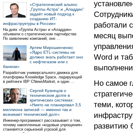
установле
«Стратегический альянс
„Группы Астра“ и „Аладдин“
Сотрудник
задаёт новый подход к
созданию ИТ-
работали с
инфраструктуры в России»
На днях «Группа Астра» и «Аладдин»
месяц выпо
объявили о стратегическом партнёрстве.
По заявлению компаний, оно …
управлени
Артем Мирошинченко:
«Ядро ETL-системы не
Word и таб
должно знать работает оно
с нефтегазом или с
выполнени
банком»
Разработчик универсального движка для
платформы Knowledge Space, лидирующей
Но самое 
в рейтинге IBP CNewsMarket, и один …
Сергей Кузнецов о
стратегич
техническом долге в
критических системах:
теми, кот
«Никто не планировал 3,5
миллиона записей — именно так и
инфраструк
возникает технический долг»
Инженер-программист рассказывает о том,
развитию 
почему накопленные «кодовые упрощения»
становятся серьезной угрозой для