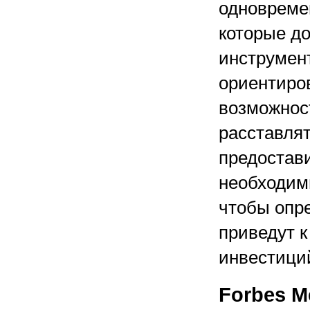
одновремен
которые д
инструмент
ориентиро
возможност
расставля
предостави
необходим
чтобы опре
приведут 
инвестици
Forbes M