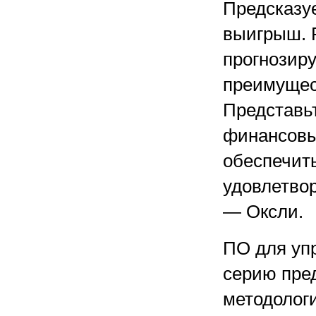
Предсказу
выигрыш. 
прогнозир
преимущес
Представьт
финансовый
обеспечит
удовлетво
— Оксли.
ПО для уп
серию пред
методолог