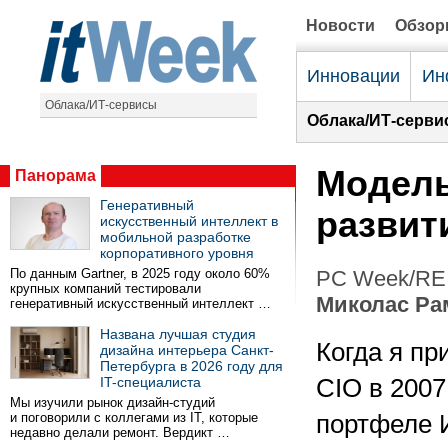
Новости
Обзо
Инновации
Ин
Облака/ИТ-сервисы
Облака/ИТ-серви
Модель
Панорама
Генеративный
развит
искусственный интеллект в
мобильной разработке
корпоративного уровня
По данным Gartner, в 2025 году около 60%
PC Week/RE 
крупных компаний тестировали
Миколас Ра
генеративный искусственный интеллект …
Названа лучшая студия
Когда я пр
дизайна интерьера Санкт-
Петербурга в 2026 году для
IT-специалиста
CIO в 2007
Мы изучили рынок дизайн-студий
и поговорили с коллегами из IT, которые
портфеле И
недавно делали ремонт. Вердикт …