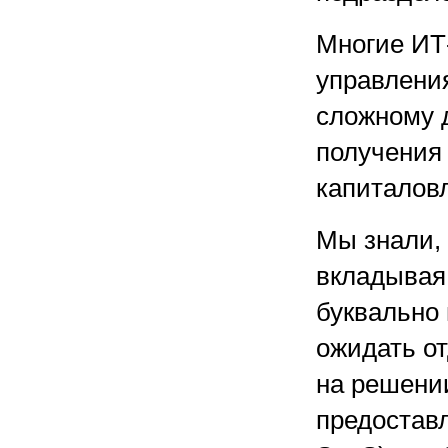
Многие ИТ
управления
сложному 
получения
капиталовл
Мы знали, 
вкладывая
буквально 
ожидать о
на решении
предоставл