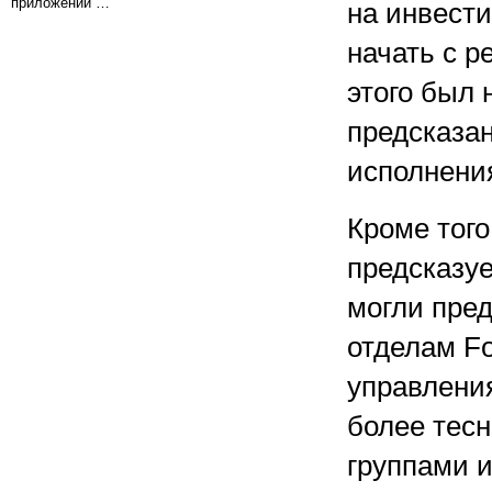
приложений …
на инвест
начать с р
этого был
предсказан
исполнения
Кроме того
предсказу
могли пре
отделам F
управления
более тес
группами и