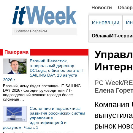
Новости
Обзо
Инновации
Ин
Облака/ИТ-сервисы
Облака/ИТ-серви
Управл
Панорама
Евгений Шелестюк,
Интерн
генеральный директор
DCLogic, о бизнес-регате IT
SAILING DAY, 13 августа
2026 г.
PC Week/RE 
Евгений, чему будет посвящен IT SAILING
Елена Горе
DAY 2026? Сегодня руководители ИТ-
подразделений решают гораздо более
сложные …
Компания
Состояние и перспективы
развития российских систем
выпустила
управления
идентификацией и
рынок нов
доступом. Часть 1