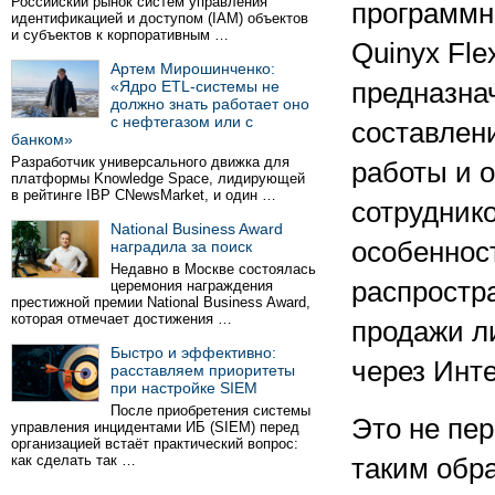
Российский рынок систем управления
программн
идентификацией и доступом (IAM) объектов
и субъектов к корпоративным …
Quinyx Fle
Артем Мирошинченко:
«Ядро ETL-системы не
предназна
должно знать работает оно
с нефтегазом или с
составлен
банком»
Разработчик универсального движка для
работы и 
платформы Knowledge Space, лидирующей
в рейтинге IBP CNewsMarket, и один …
сотруднико
National Business Award
особенност
наградила за поиск
Недавно в Москве состоялась
распростр
церемония награждения
престижной премии National Business Award,
которая отмечает достижения …
продажи ли
Быстро и эффективно:
через Инт
расставляем приоритеты
при настройке SIEM
После приобретения системы
Это не пе
управления инцидентами ИБ (SIEM) перед
организацией встаёт практический вопрос:
как сделать так …
таким обр