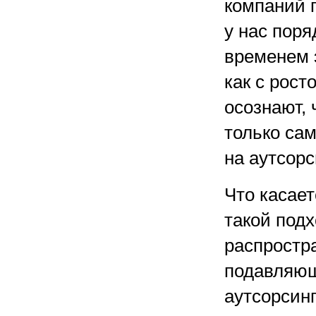
компаний 
у нас поря
временем э
как с рост
осознают,
только са
на аутсорс
Что касает
такой под
распростр
подавляющ
аутсорсинг