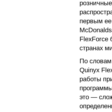
розничные м
распростра
первым ее
McDonalds,
FlexForce 
странах ми
По словам
Quinyx Fle
работы пр
программы,
это — сло
определен