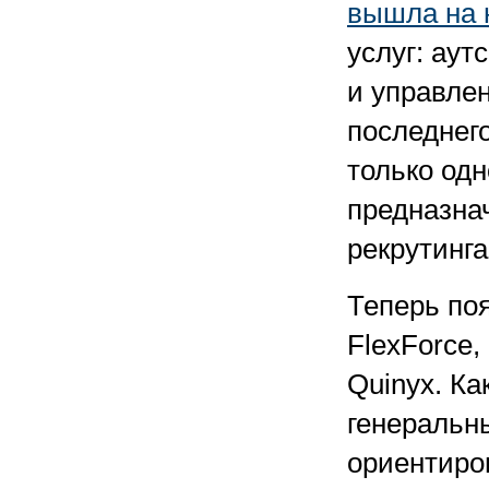
вышла на 
услуг: аут
и управле
последнег
только од
предназна
рекрутинга
Теперь по
FlexForce,
Quinyx. Ка
генеральн
ориентиро