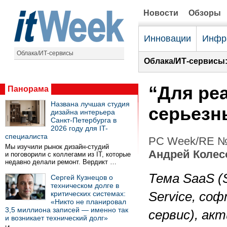
Новости
Обзоры
Инновации
Инфр
Облака/ИТ-сервисы
Облака/ИТ-сервисы
“Для ре
Панорама
Названа лучшая студия
серьезн
дизайна интерьера
Санкт-Петербурга в
2026 году для IT-
специалиста
PC Week/RE №4
Мы изучили рынок дизайн-студий
Андрей Колес
и поговорили с коллегами из IT, которые
недавно делали ремонт. Вердикт …
Тема SaaS (S
Сергей Кузнецов о
техническом долге в
критических системах:
Service, соф
«Никто не планировал
3,5 миллиона записей — именно так
сервис), ак
и возникает технический долг»