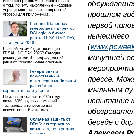
Инженер-программист рассказывает
обсуждавша
о том, почему накопленные «кодовые
упрощения» становятся серьезной
прошлом год
угрозой для приложений …
Евгений Шелестюк,
первой поло
генеральный директор
DCLogic, о бизнес-
нынешнего
регате IT SAILING DAY,
13 августа 2026 г.
(
www.pcweek.
Евгений, чему будет посвящен
IT SAILING DAY 2026? Сегодня
минувшей ос
руководители ИТ-подразделений
решают гораздо более сложные …
мероприятий
Генеративный
искусственный
прессе. Мож
интеллект в мобильной
разработке
мыльным пу
корпоративного уровня
По данным Gartner, в 2025 году
испытание 
около 60% крупных компаний
тестировали генеративный
обозревате
искусственный интеллект …
Облачная защита от
беседе с ди
DDoS: альтернатива
возможна, но в редких
Алексеем Р
случаях