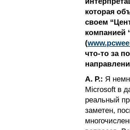
интерпретац
которая об
своем “Цент
компанией 
(
www.pcweek
что-то за п
направлени
А. Р.:
Я немно
Microsoft в 
реальный про
заметен, пос
многочислен