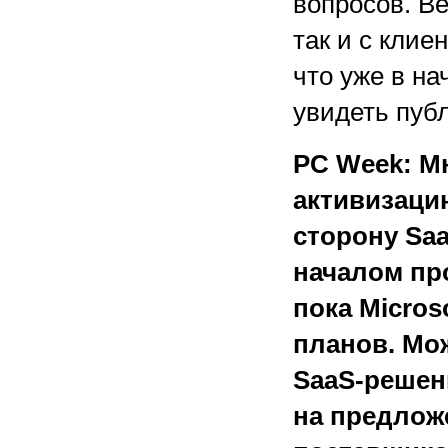
вопросов. Ве
так и с клие
что уже в н
увидеть пуб
PC Week: М
активизаци
сторону Sa
началом пр
пока Micros
планов. Мож
SaaS-решен
на предлож