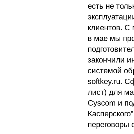
есть не толь
эксплуатаци
клиентов. С
в мае мы пр
подготовител
закончили и
системой об
softkey.ru. 
лист) для м
Cyscom и по
Касперского”
переговоры 