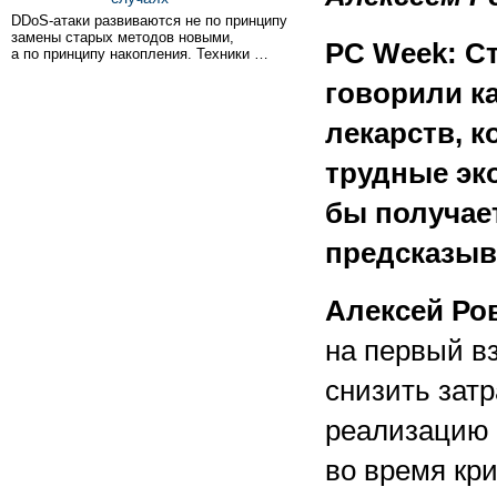
DDoS-атаки развиваются не по принципу
замены старых методов новыми,
PC Week: Ст
а по принципу накопления. Техники …
говорили к
лекарств, 
трудные эк
бы получает
предсказыва
Алексей Ро
на первый в
снизить затр
реализацию п
во время кри