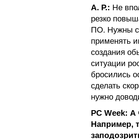
А. Р.:
Не впо
резко повыш
ПО. Нужны с
применять и
создания об
ситуации ро
бросились о
сделать ско
нужно довод
PC Week: А
Например, т
заподозрить