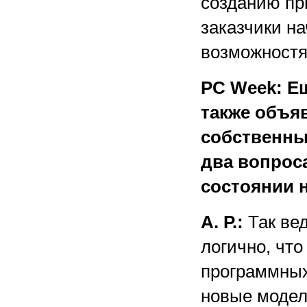
созданию пр
заказчики н
возможностя
PС Week: Е
также объя
собственны
два вопроса
состоянии 
А. Р.:
Так ве
логично, чт
программных
новые модел