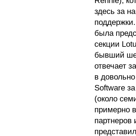
Rennie), ко
здесь за н
поддержки.
была предс
секции Lot
бывший шеф
отвечает з
в довольно
Software з
(около семи
примерно в
партнеров 
представил