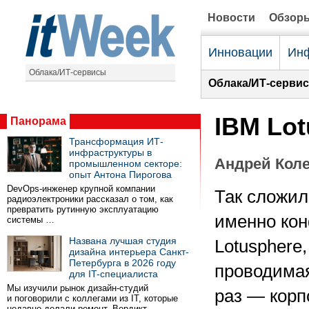
Новости
Обзор
Инновации
Инф
Облака/ИТ-сервисы
Облака/ИТ-серви
IBM Lot
Панорама
Трансформация ИТ-
инфраструктуры в
Андрей Кол
промышленном секторе:
опыт Антона Пирогова
DevOps-инженер крупной компании
Так сложил
радиоэлектроники рассказал о том, как
превратить рутинную эксплуатацию
именно ко
системы …
Названа лучшая студия
Lotusphere
дизайна интерьера Санкт-
Петербурга в 2026 году
проводимая
для IT-специалиста
Мы изучили рынок дизайн-студий
раз — корп
и поговорили с коллегами из IT, которые
недавно делали ремонт. Вердикт …