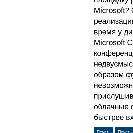
Microsoft
реализации
время у ди
Microsoft
конферен
недвусмысл
образом ф
невозможн
прислушив
облачные с
быстрее вх
Печать
Печать