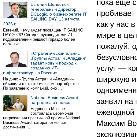
пока еще с
Евгений Шелестюк,
генеральный директор
пробивает 
DCLogic, о бизнес-регате IT
SAILING DAY, 13 августа
как у нас в
2026 г.
Евгений, чему будет посвящен IT SAILING
мире в цел
DAY 2026? Сегодня руководители ИТ-
подразделений решают гораздо более
сложные …
пожалуй, 
«Стратегический альянс
безусловн
„Группы Астра“ и „Аладдин“
задаёт новый подход к
услуг — ко
созданию ИТ-
инфраструктуры в России»
широкую и
На днях «Группа Астра» и «Аладдин»
объявили о стратегическом партнёрстве.
По заявлению компаний, оно …
одноименн
National Business Award
заявил на
наградила за поиск
Недавно в Москве
ежегодной 
состоялась церемония
награждения престижной премии National
Максим Во
Business Award, которая отмечает
достижения …
эксклюзивн