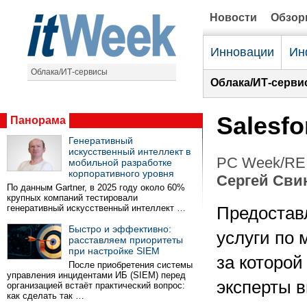
Новости
Обзо
Инновации
Ин
Облака/ИТ-сервисы
Облака/ИТ-серви
Salesfo
Панорама
Генеративный
искусственный интеллект в
PC Week/RE 
мобильной разработке
корпоративного уровня
Сергей Сви
По данным Gartner, в 2025 году около 60%
крупных компаний тестировали
генеративный искусственный интеллект …
Предостав
Быстро и эффективно:
услуги по 
расставляем приоритеты
при настройке SIEM
за которой
После приобретения системы
управления инцидентами ИБ (SIEM) перед
эксперты в
организацией встаёт практический вопрос:
как сделать так …