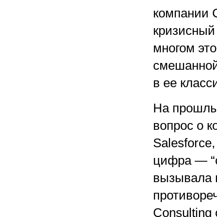
компании C
кризисный 2
многом эт
смешанной
в ее класс
На прошлы
вопрос о к
Salesforce
цифра — “
вызывала 
противоре
Consulting