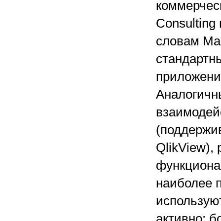
коммерчес
Consulting
словам Мак
стандартны
приложения
Аналогичн
взаимодей
(поддержив
QlikView)
функционал
наиболее п
использую
активно: 