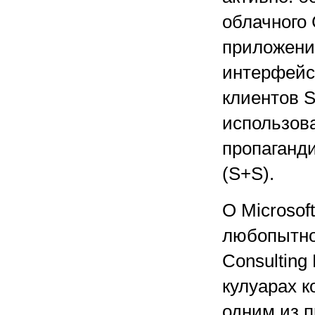
облачного
приложени
интерфейсы
клиентов S
использов
пропаганди
(S+S).
О Microsof
любопытно
Consultin
кулуарах к
одним из п