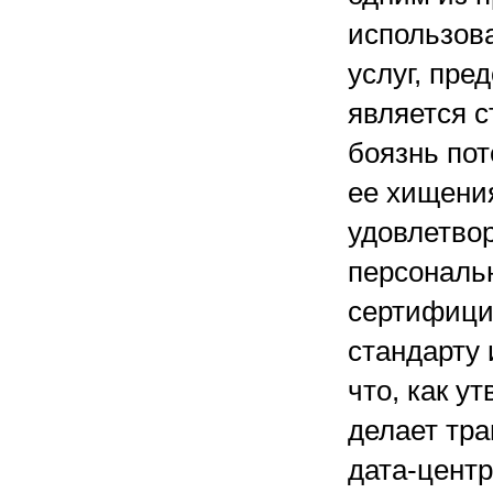
использов
услуг, пр
является с
боязнь по
ее хищения
удовлетвор
персональн
сертифици
стандарту
что, как у
делает тр
дата-центр