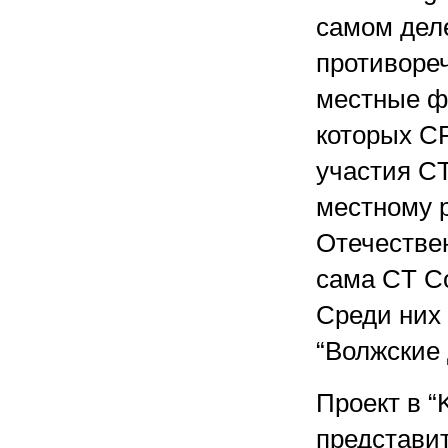
самом деле
противореч
местные ф
которых CR
участия CT
местному р
Отечестве
сама CT Co
Среди них 
“Волжские 
Проект в 
представи