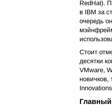
RedHat). 
в IBM за с
очередь о
мэйнфрейм
использова
Стоит отме
десятки ко
VMware, Wy
новичков, 
Innovations
Главный 