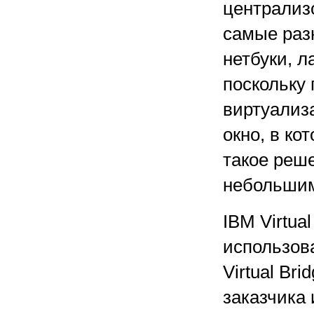
централиз
самые раз
нетбуки, л
поскольку 
виртуализ
окно, в ко
такое реш
небольшим
IBM Virtua
использов
Virtual Br
заказчика 