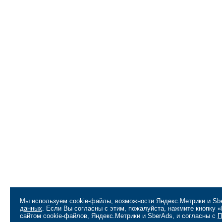
Мы используем cookie-файлы, возможности Яндекс.Метрики и Sbe
данных
. Если Вы согласны с этим, пожалуйста, нажмите кнопку
сайтом cookie-файлов, Яндекс.Метрики и SberAds, и согласны с
П