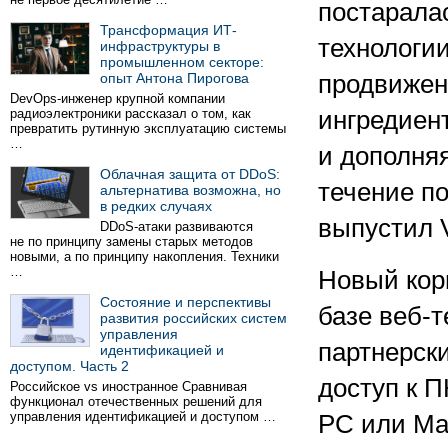
постарала
Трансформация ИТ-
технологи
инфраструктуры в
промышленном секторе:
опыт Антона Пирогова
продвижен
DevOps-инженер крупной компании
радиоэлектроники рассказал о том, как
ингредиен
превратить рутинную эксплуатацию системы
…
и дополня
Облачная защита от DDoS:
течение по
альтернатива возможна, но
в редких случаях
выпустил V
DDoS-атаки развиваются
не по принципу замены старых методов
новыми, а по принципу накопления. Техники
…
Новый кор
Состояние и перспективы
базе веб-
развития российских систем
управления
партнерск
идентификацией и
доступом. Часть 2
доступ к П
Российское vs иностранное Сравнивая
функционал отечественных решений для
управления идентификацией и доступом …
PC или Mac