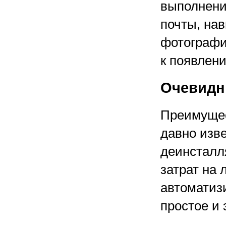
выполнени
почты, на
фотографи
к появлен
Очевидн
Преимущес
давно изв
деинсталл
затрат на
автоматиз
простое и 