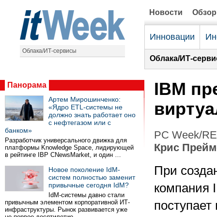
Новости
Обзо
Инновации
Ин
Облака/ИТ-сервисы
Облака/ИТ-серви
IBM пр
Панорама
Артем Мирошинченко:
виртуа
«Ядро ETL-системы не
должно знать работает оно
с нефтегазом или с
банком»
PC Week/RE 
Разработчик универсального движка для
Крис Прейм
платформы Knowledge Space, лидирующей
в рейтинге IBP CNewsMarket, и один …
При созда
Новое поколение IdM-
систем полностью заменит
привычные сегодня IdM?
компания I
IdM-системы давно стали
привычным элементом корпоративной ИТ-
поступает 
инфраструктуры. Рынок развивается уже
не первое десятилетие …