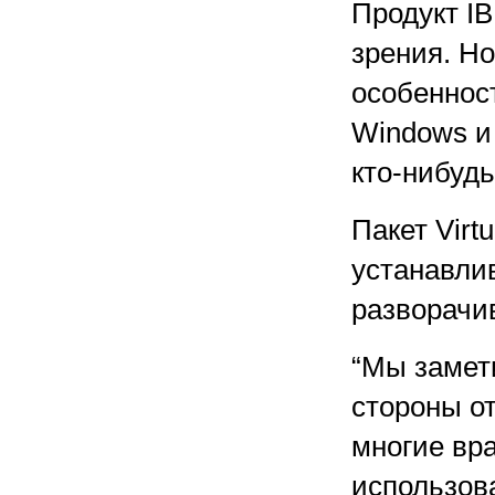
Продукт IB
зрения. Но
особеннос
Windows и 
кто-нибудь
Пакет Virt
устанавли
разворачив
“Мы замет
стороны о
многие вр
использова