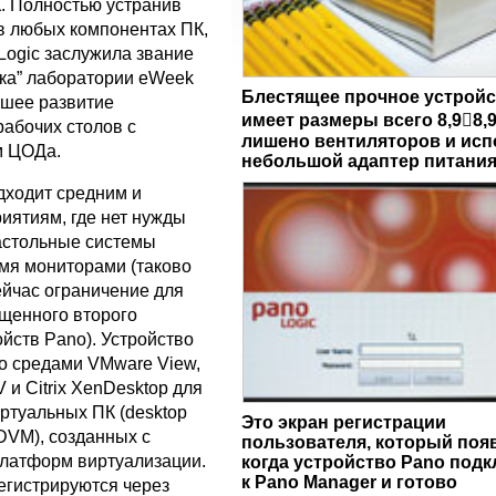
. Полностью устранив
в любых компонентах ПК,
Logic заслужила звание
ка” лаборатории eWeek
Блестящее прочное устройс
йшее развитие
имеет размеры всего 8,98,9
рабочих столов с
лишено вентиляторов и исп
м ЦОДа.
небольшой адаптер питани
дходит средним и
иятиям, где нет нужды
астольные системы
умя мониторами (таково
йчас ограничение для
ущенного второго
йств Pano). Устройство
со средами VMware View,
V и Citrix XenDesktop для
ртуальных ПК (desktop
Это экран регистрации
 DVM), созданных с
пользователя, который поя
латформ виртуализации.
когда устройство Pano под
к Pano Manager и готово
егистрируются через