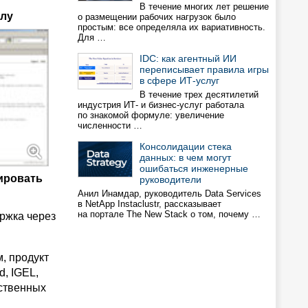
В течение многих лет решение
олу
о размещении рабочих нагрузок было
простым: все определяла их вариативность.
Для …
IDC: как агентный ИИ
переписывает правила игры
в сфере ИТ-услуг
В течение трех десятилетий
индустрия ИТ- и бизнес-услуг работала
по знакомой формуле: увеличение
численности …
Консолидации стека
данных: в чем могут
ошибаться инженерные
ировать
руководители
Анил Инамдар, руководитель Data Services
в NetApp Instaclustr, рассказывает
на портале The New Stack о том, почему …
ржка через
, продукт
d, IGEL,
дственных