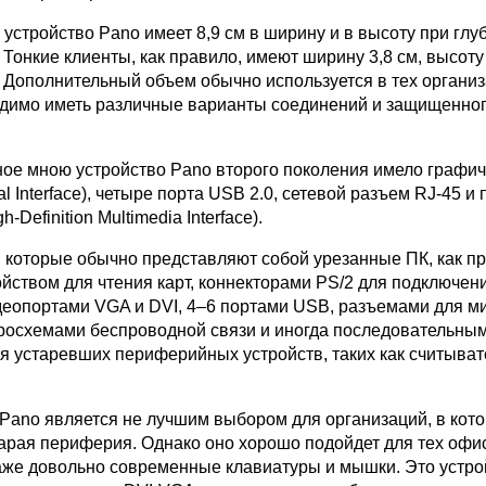
стройство Pano имеет 8,9 см в ширину и в высоту при глуб
. Тонкие клиенты, как правило, имеют ширину 3,8 см, высоту 
. Дополнительный объем обычно используется в тех организ
димо иметь различные варианты соединений и защищенно
ое мною устройство Pano второго поколения имело графич
ual Interface), четыре порта USB 2.0, сетевой разъем RJ-45 и 
-Definition Multimedia Interface).
, которые обычно представляют собой урезанные ПК, как п
йством для чтения карт, коннекторами PS/2 для подключен
деопортами VGA и DVI, 4–6 портами USB, разъемами для м
росхемами беспроводной связи и иногда последовательны
я устаревших периферийных устройств, таких как считыват
 Pano является не лучшим выбором для организаций, в кот
тарая периферия. Однако оно хорошо подойдет для тех офис
же довольно современные клавиатуры и мышки. Это устро