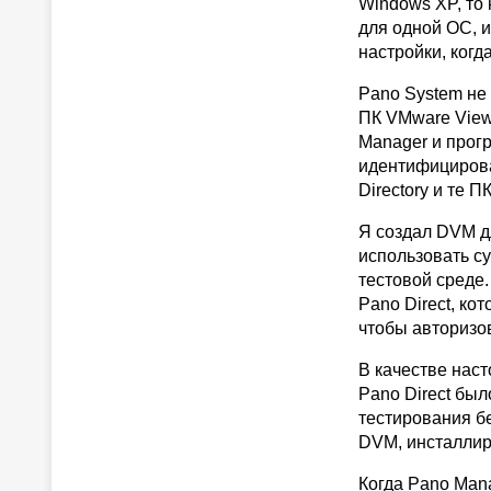
Windows XP, то
для одной ОС, и
настройки, ког
Pano System не
ПК VMware View
Manager и прог
идентифицироват
Directory и те 
Я создал DVM дл
использовать с
тестовой среде
Pano Direct, к
чтобы авторизо
В качестве нас
Pano Direct был
тестирования б
DVM, инсталлир
Когда Pano Man