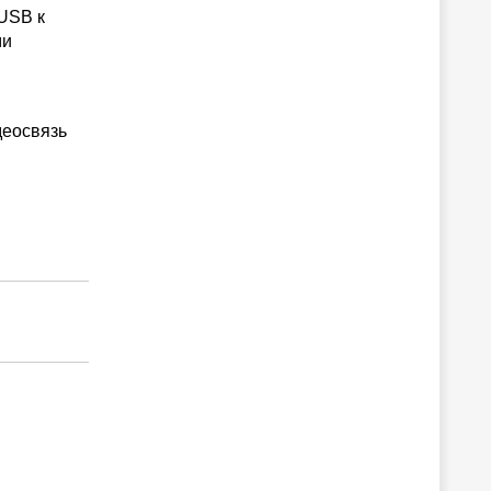
 USB к
ми
деосвязь