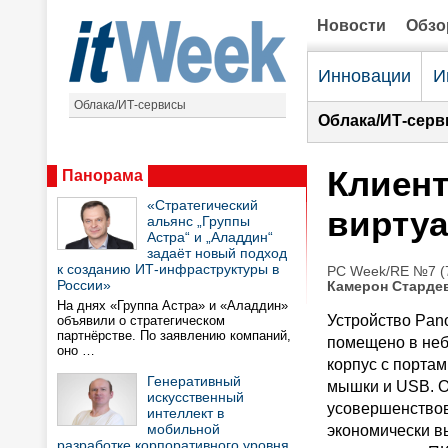
Новости
Обз
Инновации
И
Облака/ИТ-сервисы
Облака/ИТ-серв
Клиент
Панорама
«Стратегический
вирту
альянс „Группы
Астра“ и „Аладдин“
задаёт новый подход
к созданию ИТ-инфраструктуры в
PC Week/RE №7 (7
России»
Камерон Старде
На днях «Группа Астра» и «Аладдин»
Устройство Pano
объявили о стратегическом
партнёрстве. По заявлению компаний,
помещено в не
оно …
корпус с портам
Генеративный
мышки и USB. О
искусственный
усовершенствов
интеллект в
мобильной
экономически в
разработке корпоративного уровня