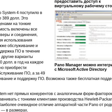
предоставить доступ к
виртуальному рабочему ст
 System 4 поступило в
 389 долл. Это
ценами на тонкие
имость включены все
рверы и соединения,
я использования
акже обслуживание и
ддержка ПО в течение
и другие варианты
0 долл. в год на каждое
Pano Manager можно интегр
но приобрести
с Microsoft Active Directory
служивание ПО, а за 49
ивание и поддержку ПО. Возможна также бесплатная подде
stem нет прямых конкурентов с аналогичным форм-фактором
авнивать с тонкими клиентами производства Hewlett-Packar
 Наиболее очевидное отличие аппаратной части Pano от ро
 — в размерах.