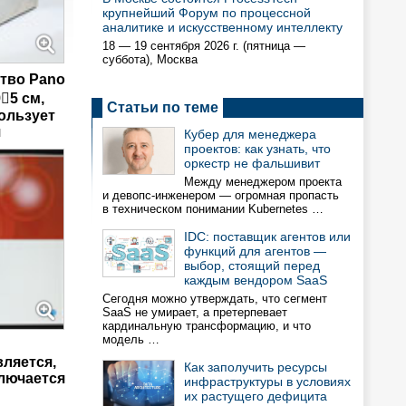
крупнейший Форум по процессной
аналитике и искусственному интеллекту
18 — 19 сентября 2026 г. (пятница —
суббота), Москва
тво Pano
5 см,
Статьи по теме
ользует
я
Кубер для менеджера
проектов: как узнать, что
оркестр не фальшивит
Между менеджером проекта
и девопс-инженером — огромная пропасть
в техническом понимании Kubernetes …
IDC: поставщик агентов или
функций для агентов —
выбор, стоящий перед
каждым вендором SaaS
Сегодня можно утверждать, что сегмент
SaaS не умирает, а претерпевает
кардинальную трансформацию, и что
модель …
вляется,
Как заполучить ресурсы
ключается
инфраструктуры в условиях
их растущего дефицита