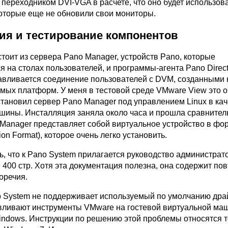
переходником DVI-VGA в расчете, что оно будет использова
которые еще не обновили свои мониторы.
ия и тестирование компонентов
тоит из сервера Pano Manager, устройств Pano, которые
 на столах пользователей, и программы-агента Pano Direct,
вливается соединение пользователей с DVM, созданными 
мых платформ. У меня в тестовой среде VMware View это о
становил сервер Pano Manager под управлением Linux в ка
шины. Инсталляция заняла около часа и прошла сравнитель
 Manager представляет собой виртуальное устройство в ф
tion Format), которое очень легко установить.
ь, что к Pano System прилагается руководство администрат
400 стр. Хотя эта документация полезна, она содержит пов
оречия.
 System не поддерживает используемый по умолчанию дра
вливают инструменты VMware на гостевой виртуальной ма
ndows. Инструкции по решению этой проблемы относятся т