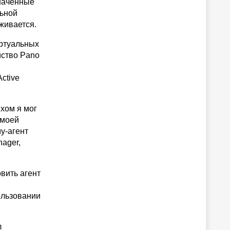
значенные
льной
живается.
иртуальных
йство Pano
ctive
хом я мог
 моей
у-агент
ager,
вить агент
ользовании
л