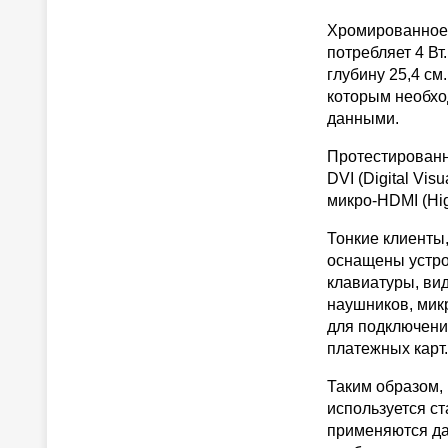
Хромированное у
потребляет 4 Вт
глубину 25,4 см
которым необхо
данными.
Протестированн
DVI (Digital Vis
микро-HDMI (High
Тонкие клиенты
оснащены устро
клавиатуры, ви
наушников, мик
для подключени
платежных карт.
Таким образом,
используется с
применяются да