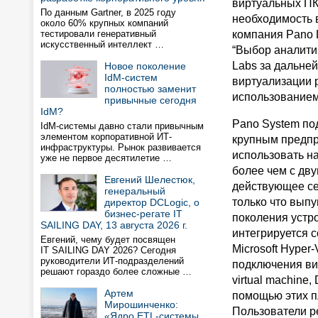
виртуальных ПК
По данным Gartner, в 2025 году
необходимость 
около 60% крупных компаний
тестировали генеративный
компания Pano 
искусственный интеллект …
“Выбор аналити
Labs за дальне
Новое поколение
IdM-систем
виртуализации 
полностью заменит
использование
привычные сегодня
IdM?
Pano System по
IdM-системы давно стали привычным
элементом корпоративной ИТ-
крупным предпр
инфраструктуры. Рынок развивается
использовать н
уже не первое десятилетие …
более чем с дв
Евгений Шелестюк,
действующее се
генеральный
только что вып
директор DCLogic, о
бизнес-регате IT
поколения устро
SAILING DAY, 13 августа 2026 г.
интегрируется 
Евгений, чему будет посвящен
Microsoft Hyper-
IT SAILING DAY 2026? Сегодня
руководители ИТ-подразделений
подключения ви
решают гораздо более сложные …
virtual machine,
Артем
помощью этих п
Мирошинченко:
Пользователи р
«Ядро ETL-системы