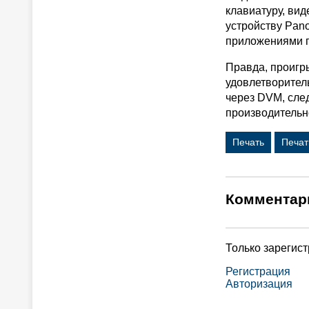
клавиатуру, вид
устройству Pano
приложениями п
Правда, проигр
удовлетворител
через DVM, сле
производительно
Печать
Печат
Комментар
Только зарегис
Регистрация
Авторизация