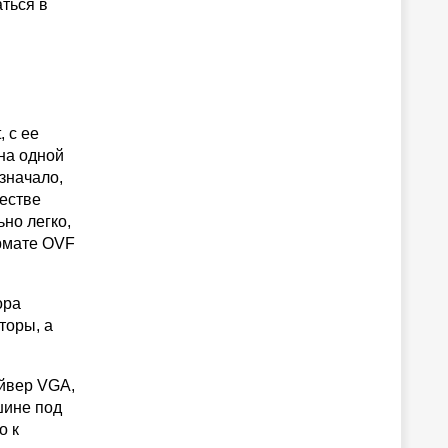
ться в
 с ее
на одной
значало,
честве
но легко,
ормате OVF
ора
торы, а
йвер VGA,
шине под
о к