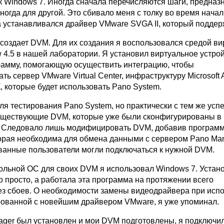
 к Windows 7. Иногда сначала перечисляются шаги, предна
ногда для другой. Это сбивало меня с толку во время нача
да устанавливался драйвер VMware SVGA II, который поддер
 создает DVM. Для их создания я воспользовался средой в
 4.5 в нашей лаборатории. Я установил виртуальное устро
рамму, помогающую осуществить интеграцию, чтобы
ь сервер VMware Virtual Center, инфраструктуру Microsoft A
ПК, которые будет использовать Pano System.
я тестирования Pano System, но практически с тем же успе
уществующие DVM, которые уже были сконфигурированы в
. Следовало лишь модифицировать DVM, добавив программ
оторая необходима для обмена данными с сервером Pano Man
ванные пользователи могли подключаться к нужной DVM.
тольной ОС для своих DVM я использовал Windows 7. Устано
о просто, а работала эта программа на протяжении всего
ез сбоев. О необходимости замены видеодрайвера при исп
ованной с новейшим драйвером VMware, я уже упоминал.
ager был установлен и мои DVM подготовлены, я подключи