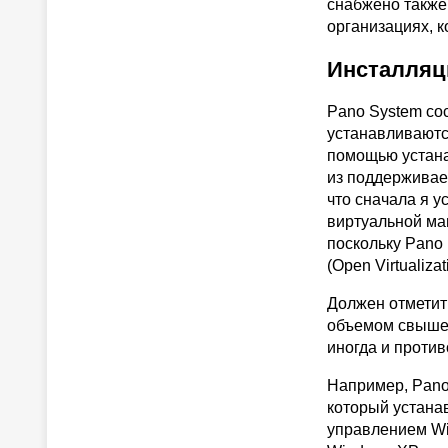
снабжено также 
организациях, 
Инсталляц
Pano System сос
устанавливаются
помощью устана
из поддерживае
что сначала я у
виртуальной ма
поскольку Pano
(Open Virtualiza
Должен отметит
объемом свыше 
иногда и против
Например, Pano
который устана
управлением Wi