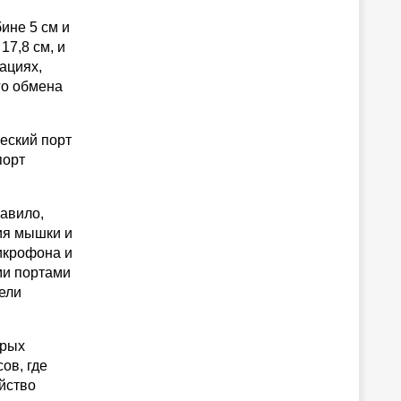
ине 5 см и
17,8 см, и
ациях,
го обмена
еский порт
порт
равило,
ия мышки и
икрофона и
ми портами
ели
орых
ов, где
йство