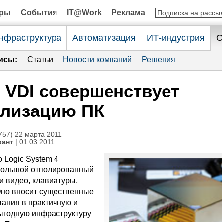
оры
События
IT@Work
Реклама
нфраструктура
Автоматизация
ИТ-индустрия
О
исы:
Статьи
Новости компаний
Решения
 VDI совершенствует
ализацию ПК
57) 22 марта 2011
вант
| 01.03.2011
 Logic System 4
большой отполированный
и видео, клавиатуры,
но вносит существенные
ания в практичную и
ыгодную инфраструктуру