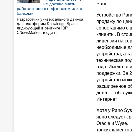
Pano.
не должно знать
работает оно с нефтегазом или с
банком»
Устройство Pano
Разработчик универсального движка
продажу по цене
для платформы Knowledge Space,
сопоставимо с 
лидирующей в рейтинге IBP
CNewsMarket, и один …
клиенты. В сто
лицензии на се
необходимые дл
устройства, а т
техническая по
года. Имеются 
поддержки. За 2
устройство мож
расширенное об
долл. — обслуж
Интернет.
Хотя у Pano Sy
явно следует ср
Oracle и Wyse.
тонких клиентов