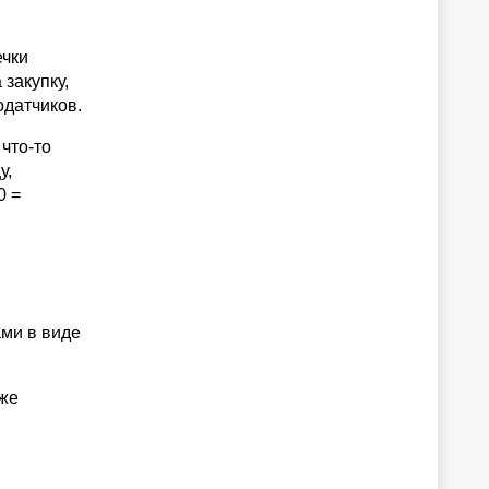
ечки
закупку,
одатчиков.
что-то
у,
0 =
ми в виде
 же