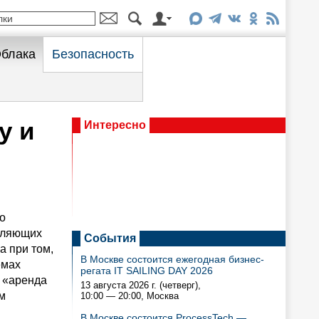
блака
Безопасность
у и
Интересно
о
являющих
События
а при том,
В Москве состоится ежегодная бизнес-
емах
регата IT SAILING DAY 2026
в «аренда
13 августа 2026 г. (четверг),
м
10:00 — 20:00
, Москва
В Москве состоится ProcessTech —