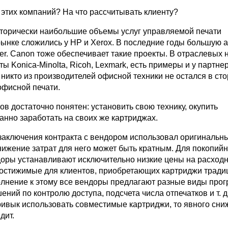
 этих компаний? На что рассчитывать клиенту?
торически наибольшие объемы услуг управляемой печати
рынке сложились у HP и Xerox. В последние годы большую а
er. Сanon тоже обеспечивает такие проекты. В отраслевых 
ы Konica-Minolta, Ricoh, Lexmark, есть примеры и у партне
 никто из производителей офисной техники не остался в ст
офисной печати.
в достаточно понятен: установить свою технику, окупить
анно заработать на своих же картриджах.
 заключения контракта с вендором использовал оригинальн
снижение затрат для него может быть кратным. Для покопий
доры устанавливают исключительно низкие цены на расход
остижимые для клиентов, приобретающих картриджи трад
олнение к этому все вендоры предлагают разные виды про
ний по контролю доступа, подсчета числа отпечатков и т. д
привык использовать совместимые картриджи, то явного сн
дит.