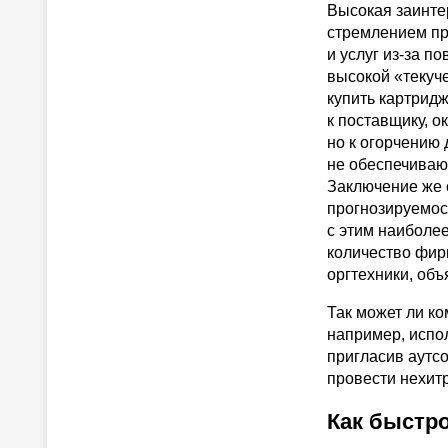
Высокая заинте
стремлением пр
и услуг из-за п
высокой «текуче
купить картридж
к поставщику, 
но к огорчению 
не обеспечиваю
Заключение же 
прогнозируемос
с этим наиболее
количество фир
оргтехники, объ
Так может ли к
например, испо
пригласив аутс
провести нехит
Как быстр