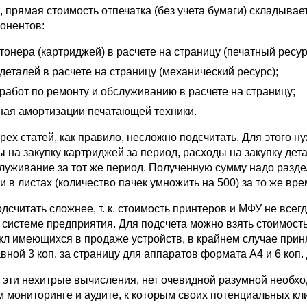
 прямая стоимость отпечатка (без учета бумаги) складывае
понентов:
тонера (картриджей) в расчете на страницу (печатный ресур
деталей в расчете на страницу (механический ресурс);
работ по ремонту и обслуживанию в расчете на страницу;
ная амортизации печатающей техники.
ех статей, как правило, несложно подсчитать. Для этого н
 на закупку картриджей за период, расходы на закупку дет
служивание за тот же период. Полученную сумму надо разде
и в листах (количество пачек умножить на 500) за то же вре
считать сложнее, т. к. стоимость принтеров и МФУ не всег
 системе предприятия. Для подсчета можно взять стоимост
кл имеющихся в продаже устройств, в крайнем случае прин
ной 3 коп. за страницу для аппаратов формата А4 и 6 коп. 
 эти нехитрые вычисления, нет очевидной разумной необх
м мониторинге и аудите, к которым своих потенциальных кл