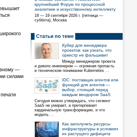
крупнейший Форум по процессной
ревышает
аналитике и искусственному интеллекту
ться
18 — 19 сентября 2026 г. (пятница —
суббота), Москва
 широкого
Статьи по теме
Кубер для менеджера
проектов: как узнать, что
оркестр не фальшивит
Между менеджером проекта
и девопс-инженером — огромная пропасть
овному —
в техническом понимании Kubernetes …
ими силами
IDC: поставщик агентов или
функций для агентов —
выбор, стоящий перед
 печати
каждым вендором SaaS
Сегодня можно утверждать, что сегмент
SaaS не умирает, а претерпевает
кардинальную трансформацию, и что
модель …
Как заполучить ресурсы
инфраструктуры в условиях
их растущего дефицита