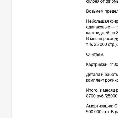
склоняют фирмы
Возьмем предел
Небольшая фирм
одинаковые — H
картриджей по 8
В месяц расходу
т. е. 25 000 стр
Считаем.
Картриджи: 4*80
Детали и работы:
комплект ролико
Итого: в месяц 
8700 руб./25000 
Амортизация: Ст
500 000 стр. В 