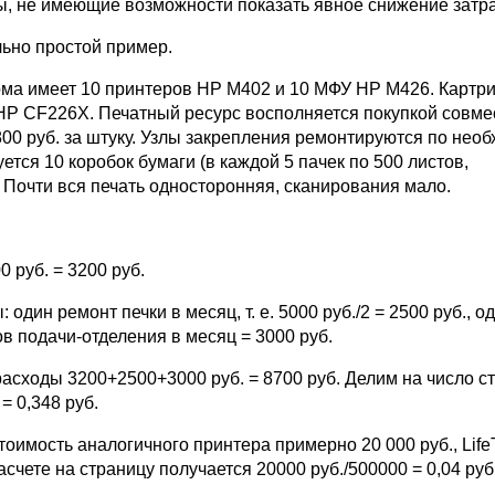
, не имеющие возможности показать явное снижение затра
ьно простой пример.
а имеет 10 принтеров HP M402 и 10 МФУ HP M426. Картри
P CF226X. Печатный ресурс восполняется покупкой совм
00 руб. за штуку. Узлы закрепления ремонтируются по необ
ется 10 коробок бумаги (в каждой 5 пачек по 500 листов,
.). Почти вся печать односторонняя, сканирования мало.
0 руб. = 3200 руб.
 один ремонт печки в месяц, т. е. 5000 руб./2 = 2500 руб., о
в подачи-отделения в месяц = 3000 руб.
расходы 3200+2500+3000 руб. = 8700 руб. Делим на число с
= 0,348 руб.
оимость аналогичного принтера примерно 20 000 руб., Lif
расчете на страницу получается 20000 руб./500000 = 0,04 руб