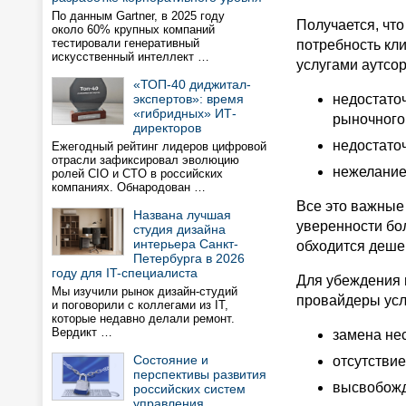
По данным Gartner, в 2025 году
Получается, чт
около 60% крупных компаний
тестировали генеративный
потребность кл
искусственный интеллект …
услугами аутсор
«ТОП-40 диджитал-
экспертов»: время
недостато
«гибридных» ИТ-
рыночного
директоров
недостато
Ежегодный рейтинг лидеров цифровой
отрасли зафиксировал эволюцию
нежелание
ролей CIO и CTO в российских
компаниях. Обнародован …
Все это важные
Названа лучшая
уверенности бо
студия дизайна
интерьера Санкт-
обходится деше
Петербурга в 2026
году для IT-специалиста
Для убеждения 
Мы изучили рынок дизайн-студий
провайдеры усл
и поговорили с коллегами из IT,
которые недавно делали ремонт.
Вердикт …
замена нес
Состояние и
отсутствие
перспективы развития
высвобожд
российских систем
управления