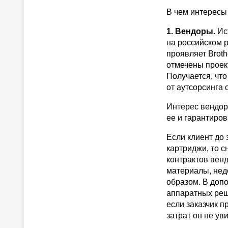
В чем интересы
1. Вендоры.
Ис
на российском 
проявляет Broth
отмечены проект
Получается, что
от аутсорсинга 
Интерес вендоро
ее и гарантиров
Если клиент до
картриджи, то 
контрактов вен
материалы, нед
образом. В доп
аппаратных реше
если заказчик 
затрат он не уви