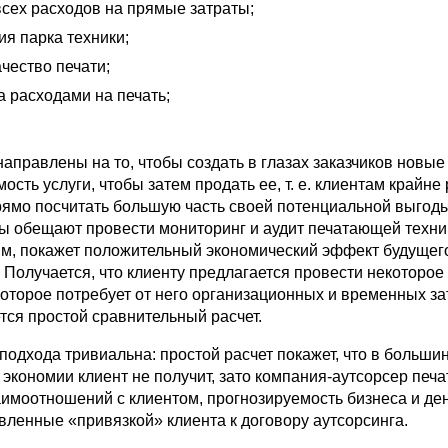
всех расходов на прямые затраты;
я парка техники;
чество печати;
а расходами на печать;
аправлены на то, чтобы создать в глазах заказчиков новые
ость услуги, чтобы затем продать ее, т. е. клиентам крайне
рямо посчитать большую часть своей потенциальной выгод
ры обещают провести мониторинг и аудит печатающей техник
ям, покажет положительный экономический эффект будущег
 Получается, что клиенту предлагается провести некоторое
оторое потребует от него организационных и временных зат
тся простой сравнительный расчет.
подхода тривиальна: простой расчет покажет, что в больши
экономии клиент не получит, зато компания-аутсорсер печа
аимоотношений с клиентом, прогнозируемость бизнеса и д
вленные «привязкой» клиента к договору аутсорсинга.