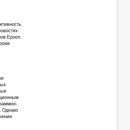
ктивность
новостях
ров Epson.
ороне
ые
ных
ные
иционным
граммно-
. Однако
ижения