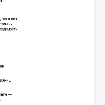
т.
джи в них
естимых
ходимости.
дин
траниц
eTime —
.