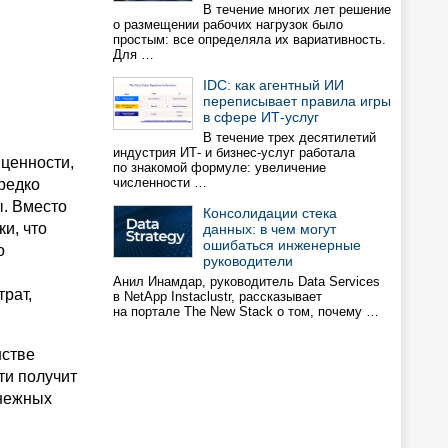
В течение многих лет решение
о размещении рабочих нагрузок было
простым: все определяла их вариативность.
Для …
IDC: как агентный ИИ
переписывает правила игры
в сфере ИТ-услуг
В течение трех десятилетий
индустрия ИТ- и бизнес-услуг работала
 ценности,
по знакомой формуле: увеличение
численности …
 редко
ы. Вместо
Консолидации стека
и, что
данных: в чем могут
ошибаться инженерные
о
руководители
Анил Инамдар, руководитель Data Services
рат,
в NetApp Instaclustr, рассказывает
на портале The New Stack о том, почему …
нстве
ти получит
енежных