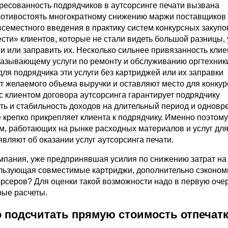
ресованность подрядчиков в аутсорсинге печати вызвана
отивостоять многократному снижению маржи поставщиков
овсеместного введения в практику систем конкурсных закупок
сти» клиентов, которые не стали видеть большой разницы, 
и или заправить их. Несколько сильнее привязанность клие
оказывающему услуги по ремонту и обслуживанию оргтехник
для подрядчика эти услуги без картриджей или их заправки
т желаемого объема выручки и оставляют место для конкур
с клиентом договора аутсорсинга гарантирует подрядчику
ть и стабильность доходов на длительный период и однов
 крепко прикрепляет клиента к подрядчику. Именно поэтом
м, работающих на рынке расходных материалов и услуг дл
являют об оказании услуг аутсорсинга печати.
омпания, уже предпринявшая усилия по снижению затрат на 
льзующая совместимые картриджи, дополнительно сэконом
орсеров? Для оценки такой возможности надо в первую оче
рые расчеты.
о подсчитать прямую стоимость отпечат