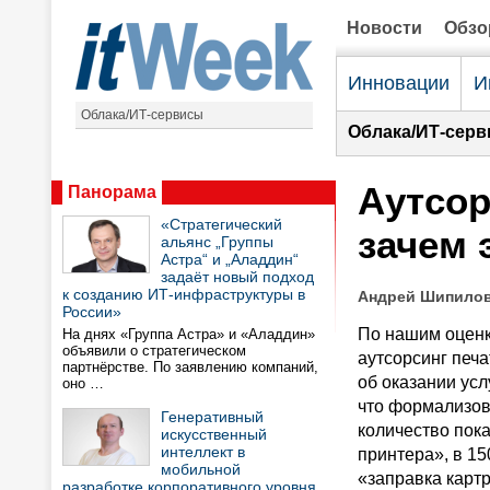
Новости
Обз
Инновации
И
Облака/ИТ-сервисы
Облака/ИТ-серв
Аутсор
Панорама
«Стратегический
зачем 
альянс „Группы
Астра“ и „Аладдин“
задаёт новый подход
к созданию ИТ-инфраструктуры в
Андрей Шипилов
России»
По нашим оценк
На днях «Группа Астра» и «Аладдин»
объявили о стратегическом
аутсорсинг печа
партнёрстве. По заявлению компаний,
об оказании усл
оно …
что формализов
Генеративный
количество пока
искусственный
интеллект в
принтера», в 15
мобильной
«заправка карт
разработке корпоративного уровня