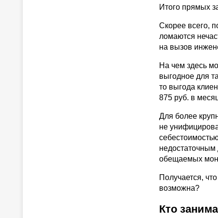
Итого прямых зат
Скорее всего, п
ломаются нечаст
на вызов инжене
На чем здесь мо
выгодное для та
то выгода клиент
875 руб. в месяц
Для более круп
не унифицирова
себестоимостью
недостаточным 
обещаемых мони
Получается, что
возможна?
Кто занима