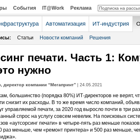
оры
События
IT@Work
Реклама
нфраструктура
Автоматизация
ИТ-индустрия
О
исы:
Статьи
Новости компаний
Решения
синг печати. Часть 1: Ком
это нужно
, директор компании “Мегапринт”
| 24.05.2021
ам, большинство (порядка 80%) ИТ-директоров не верят, чт
ти снизит их расходы. В то же время число компаний, объ
уг управляемой печати, за 2020 год выросло почти в три раз
анный спрос на услугу совсем невелик. На поисковых сист
зов «аутсорсинг печати» в четыре-пять раз меньше показо
0 раз меньше, чем «ремонт принтера» и 500 раз меньше, че
риджа».