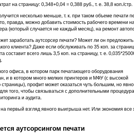
рат на страницу: 0,348+0,04 = 0,388 руб., т. е. 38,8 коп./стр.
олучится несколько меньше, т. к. при таком объеме печати п
о, правда, можно добавить стоимость рабочего времени на 
ра (который случается не каждый месяц), на ремонт автоп
жет заработать аутсорсер печати? Может ли он предложить 
кого клиента? Даже если обслуживать по 35 коп. за страниц
а составит всего лишь 3,5 коп. на страницу, т. е. 0,035*2500
.
ного офиса, в котором парк печатающего оборудования
н, и в котором много мелких принтеров и МФУ (с высокой
 страницы), профит может оказаться чуть большим, но явно
для того, чтобы связываться с дополнительными процедура
торинга и аудита.
 на первый взгляд явного выигрыша нет. Или экономия все
ется аутсорсингом печати