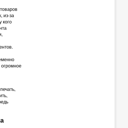
 товаров
, из-за
у кого
нта
и,
ентов.
ременно
у огромное
я
печать,
ить,
редь
ка