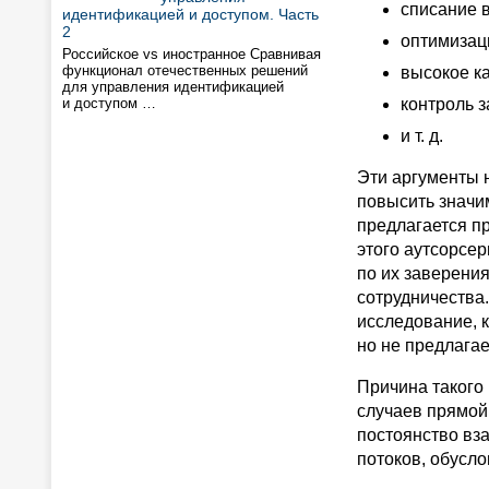
списание 
идентификацией и доступом. Часть
2
оптимизаци
Российское vs иностранное Сравнивая
функционал отечественных решений
высокое ка
для управления идентификацией
и доступом …
контроль з
и т. д.
Эти аргументы н
повысить значим
предлагается п
этого аутсорсе
по их заверени
сотрудничества.
исследование, к
но не предлагае
Причина такого 
случаев прямой 
постоянство вз
потоков, обусло