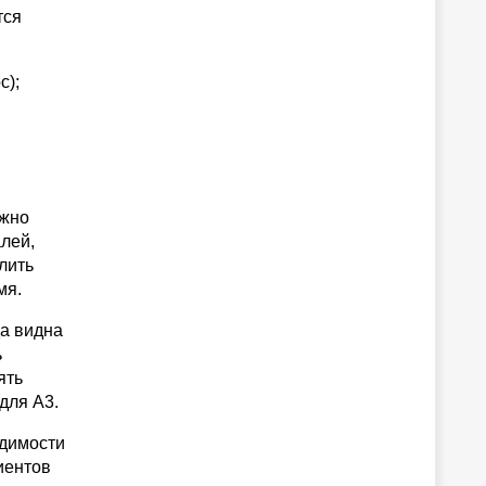
тся
с);
ужно
алей,
лить
мя.
да видна
ь
ять
для А3.
одимости
иентов