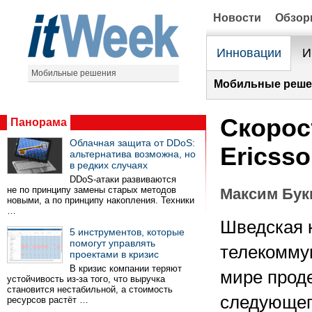
Новости
Обзо
Инновации
И
Мобильные решения
Мобильные реше
Скорос
Панорама
Облачная защита от DDoS:
Ericss
альтернатива возможна, но
в редких случаях
DDoS-атаки развиваются
не по принципу замены старых методов
Максим Бук
новыми, а по принципу накопления. Техники
…
Шведская к
5 инструментов, которые
помогут управлять
телекомму
проектами в кризис
В кризис компании теряют
мире прод
устойчивость из-за того, что выручка
становится нестабильной, а стоимость
следующег
ресурсов растёт …