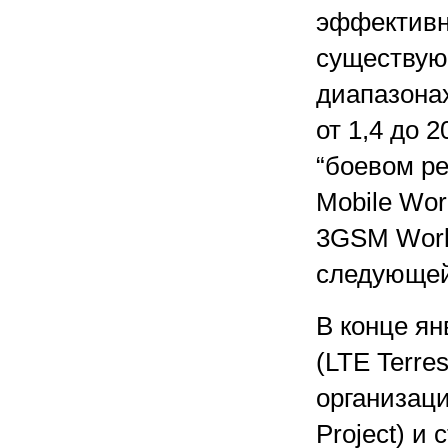
эффективно
существую
диапазона
от 1,4 до 
“боевом ре
Mobile Wor
3GSM World
следующей
В конце ян
(LTE Terre
организаци
Project) и