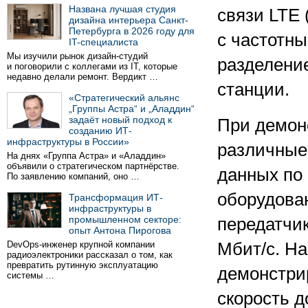
Названа лучшая студия
связи LTE 
дизайна интерьера Санкт-
Петербурга в 2026 году для
с частотн
IT-специалиста
Мы изучили рынок дизайн-студий
разделени
и поговорили с коллегами из IT, которые
недавно делали ремонт. Вердикт …
станции.
«Стратегический альянс
„Группы Астра“ и „Аладдин“
задаёт новый подход к
При демон
созданию ИТ-
инфраструктуры в России»
различные
На днях «Группа Астра» и «Аладдин»
объявили о стратегическом партнёрстве.
данных по
По заявлению компаний, оно …
оборудова
Трансформация ИТ-
инфраструктуры в
промышленном секторе:
передатчик
опыт Антона Пирогова
DevOps-инженер крупной компании
Мбит/с. На
радиоэлектроники рассказал о том, как
превратить рутинную эксплуатацию
демонстри
системы …
скорость д