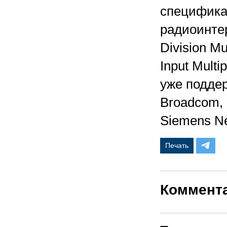
специфика
радиоинте
Division Mu
Input Mult
уже подде
Broadcom, H
Siemens Ne
Печать
Коммент