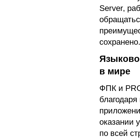
Server, р
обращатьс
преимущес
сохранено
Языково
в мире
ФПК и PRO
благодаря
приложени
оказании у
по всей ст