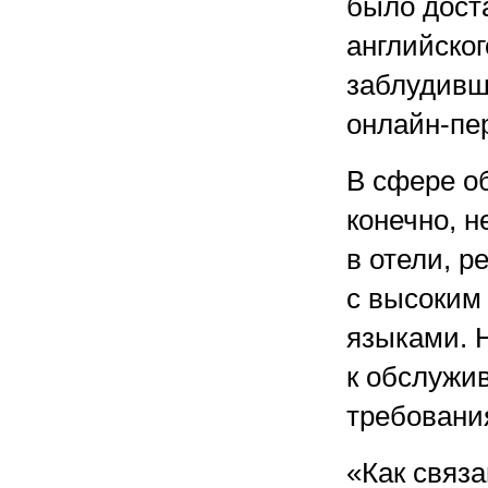
было дост
английско
заблудивш
онлайн-пе
В сфере о
конечно, н
в отели, 
с высоким
языками. 
к обслужи
требовани
«Как связ