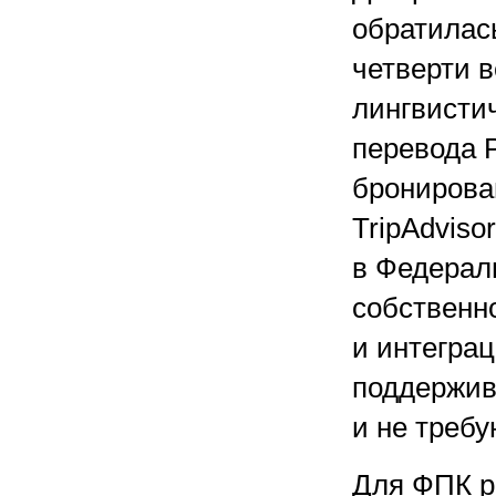
обратилас
четверти 
лингвистич
перевода 
бронирова
TripAdviso
в Федерал
собственн
и интегра
поддержив
и не требу
Для ФПК р