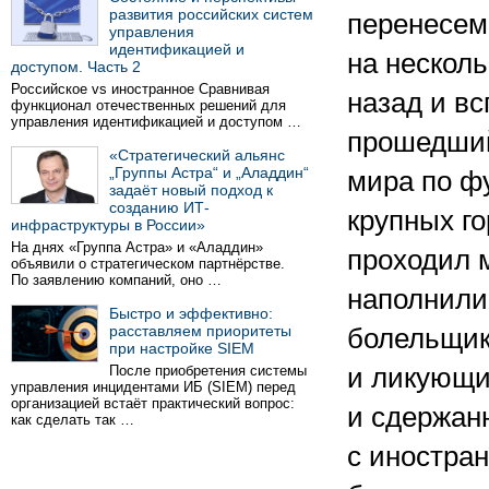
развития российских систем
перенесем
управления
идентификацией и
на нескол
доступом. Часть 2
Российское vs иностранное Сравнивая
назад и в
функционал отечественных решений для
управления идентификацией и доступом …
прошедши
«Стратегический альянс
„Группы Астра“ и „Аладдин“
мира по ф
задаёт новый подход к
созданию ИТ-
крупных го
инфраструктуры в России»
На днях «Группа Астра» и «Аладдин»
проходил 
объявили о стратегическом партнёрстве.
По заявлению компаний, оно …
наполнили
Быстро и эффективно:
расставляем приоритеты
болельщик
при настройке SIEM
После приобретения системы
и ликующи
управления инцидентами ИБ (SIEM) перед
организацией встаёт практический вопрос:
и сдержан
как сделать так …
с иностра