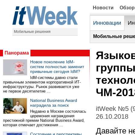
Новости
Обзо
Инновации
Ин
Мобильные решения
Мобильные реше
Языков
Панорама
Новое поколение IdM-
группы
систем полностью заменит
привычные сегодня IdM?
технол
IdM-системы давно стали
привычным элементом корпоративной ИТ-
инфраструктуры. Рынок развивается уже
ЧМ-201
не первое десятилетие …
National Business Award
наградила за поиск
itWeek №5 (
Недавно в Москве состоялась
26.10.2018
церемония награждения
престижной премии National Business Award,
которая отмечает достижения …
Давайте н
Состояние и перспективы