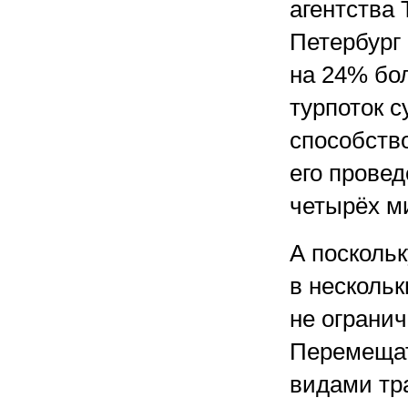
агентства 
Петербург 
на 24% бо
турпоток 
способств
его прове
четырёх м
А посколь
в нескольк
не ограни
Перемещат
видами тр