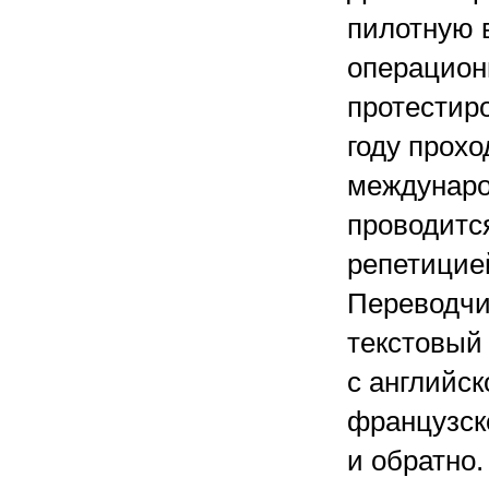
пилотную 
операцион
протестиро
году прох
междунаро
проводитс
репетицие
Переводчи
текстовый 
с английск
французско
и обратно