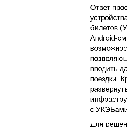
Ответ про
устройств
билетов (
Android-с
возможнос
позволяющ
вводить да
поездки. К
развернут
инфрастру
с УКЭБами
Для решен