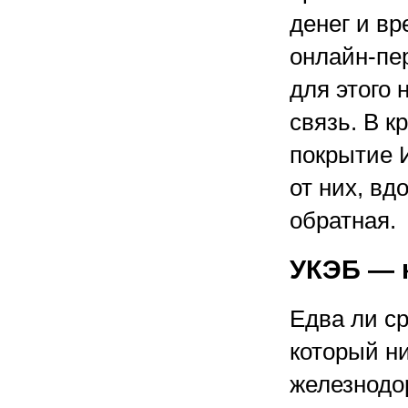
денег и в
онлайн-пер
для этого
связь. В к
покрытие 
от них, вд
обратная.
УКЭБ — к
Едва ли ср
который н
железнодо