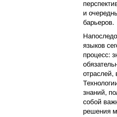
перспектив
и очередн
барьеров.
Напоследо
языков се
процесс: з
обязатель
отраслей,
Технологи
знаний, п
собой важ
решения м