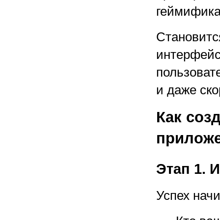
геймифик
Становитс
интерфейс
пользоват
и даже ско
Как соз
приложе
Этап 1. 
Успех начи