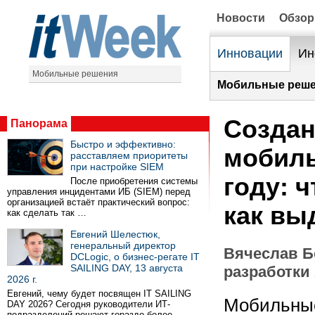
Новости
Обзо
Инновации
Ин
Мобильные решения
Мобильные реше
Создан
Панорама
Быстро и эффективно:
мобиль
расставляем приоритеты
при настройке SIEM
году: ч
После приобретения системы
управления инцидентами ИБ (SIEM) перед
организацией встаёт практический вопрос:
как вы
как сделать так …
Евгений Шелестюк,
генеральный директор
Вячеслав Б
DCLogic, о бизнес-регате IT
SAILING DAY, 13 августа
разработки
2026 г.
Евгений, чему будет посвящен IT SAILING
Мобильные
DAY 2026? Сегодня руководители ИТ-
подразделений решают гораздо более