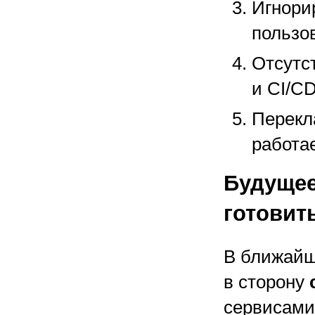
Игнори
пользо
Отсутс
и CI/CD
Перекл
работае
Будущее
готовит
В ближай
в сторону
сервисами