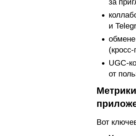
за при
коллабо
и Teleg
обмене
(кросс-
UGC-ко
от поль
Метрики 
приложе
Вот ключев