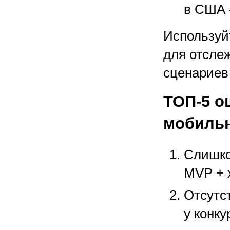
в США 
Используйт
для отсле
сценариев
ТОП-5 о
мобиль
Слишко
MVP + 
Отсутст
у конку