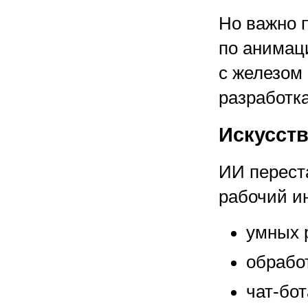
Но важно 
по анимац
с железом 
разработк
Искусст
ИИ перест
рабочий ин
умных р
обрабо
чат-бот