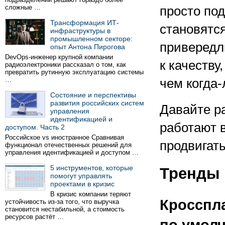
сложные …
просто под
Трансформация ИТ-
становятс
инфраструктуры в
промышленном секторе:
привередл
опыт Антона Пирогова
DevOps-инженер крупной компании
к качеству
радиоэлектроники рассказал о том, как
превратить рутинную эксплуатацию системы
…
чем когда-
Состояние и перспективы
развития российских систем
Давайте р
управления
идентификацией и
работают в
доступом. Часть 2
Российское vs иностранное Сравнивая
продвигать
функционал отечественных решений для
управления идентификацией и доступом …
5 инструментов, которые
Тренды 
помогут управлять
проектами в кризис
В кризис компании теряют
Кросспл
устойчивость из-за того, что выручка
становится нестабильной, а стоимость
ресурсов растёт …