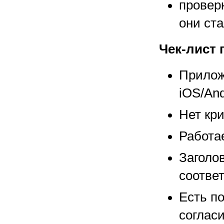
провер
они ста
Чек-лист 
Прилож
iOS/And
Нет кри
Работа
Заголо
соотве
Есть п
согласи