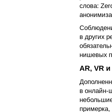
слова: Zero
анонимиза
Соблюдени
в других р
обязательн
нишевых п
AR, VR 
Дополненн
в онлайн-ш
небольшие
примерка,