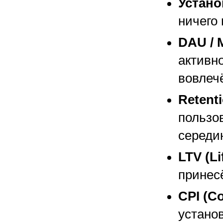
Установ
ничего 
DAU /
активн
вовлеч
Retenti
пользо
середи
LTV (Li
принесё
CPI (Co
установ