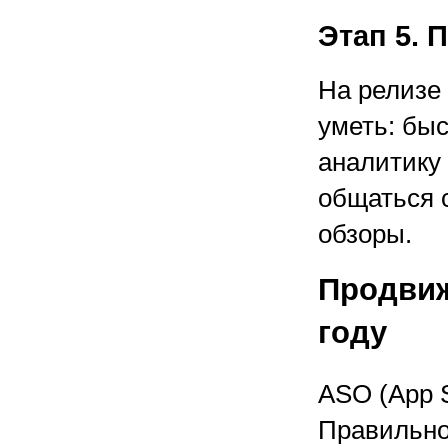
Этап 5. 
На релизе 
уметь: бы
аналитику 
общаться 
обзоры.
Продвиж
году
ASO (App S
Правильно