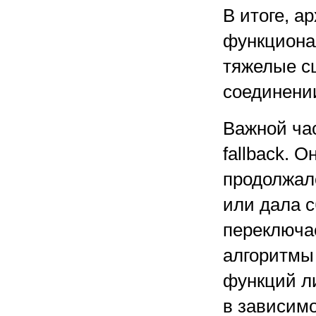
В итоге, а
функционал
тяжелые с
соединени
Важной ча
fallback. 
продолжал
или дала с
переключае
алгоритмы 
функций л
в зависимо