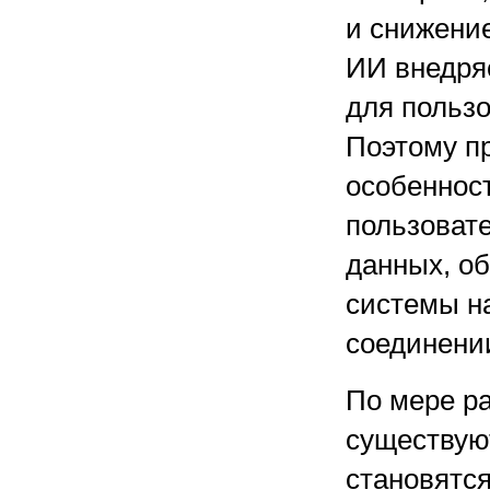
и снижение
ИИ внедряе
для пользо
Поэтому п
особеннос
пользоват
данных, о
системы н
соединени
По мере р
существую
становятся