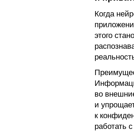
Когда нейр
приложение
этого ста
распознав
реальност
Преимущес
Информация
во внешние
и упрощае
к конфиде
работать 