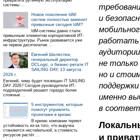
превратить рутинную эксплуатацию
системы …
требовани
Новое поколение IdM-
и безопас
систем полностью заменит
привычные сегодня IdM?
мобильног
IdM-системы давно стали
привычным элементом корпоративной ИТ-
работать 
инфраструктуры. Рынок развивается уже
не первое десятилетие …
аудитории
Евгений Шелестюк,
генеральный директор
не только
DCLogic, о бизнес-регате IT
SAILING DAY, 13 августа
но и стои
2026 г.
Евгений, чему будет посвящен IT SAILING
поддержки
DAY 2026? Сегодня руководители ИТ-
подразделений решают гораздо более
сложные …
именно вы
5 инструментов, которые
в соответ
помогут управлять
проектами в кризис
В кризис компании теряют
Локальны
устойчивость из-за того, что выручка
становится нестабильной, а стоимость
ресурсов растёт …
и прива