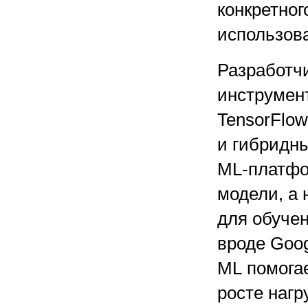
конкретног
использов
Разработчи
инструмен
TensorFlow
и гибридн
ML-платф
модели, а
для обуче
вроде Goog
ML помога
росте нагр