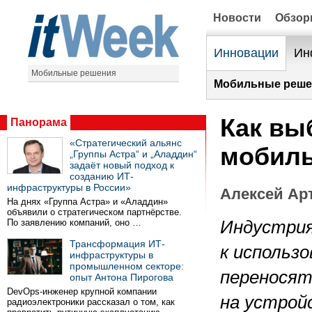
Новости
Обзо
Инновации
Ин
Мобильные решения
Мобильные реше
Как вы
Панорама
«Стратегический альянс
мобиль
„Группы Астра“ и „Аладдин“
задаёт новый подход к
созданию ИТ-
инфраструктуры в России»
Алексей Арт
На днях «Группа Астра» и «Аладдин»
объявили о стратегическом партнёрстве.
По заявлению компаний, оно …
Индустрия
Трансформация ИТ-
к использ
инфраструктуры в
промышленном секторе:
переносят
опыт Антона Пирогова
DevOps-инженер крупной компании
на устрой
радиоэлектроники рассказал о том, как