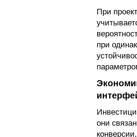
При проек
учитываетс
вероятност
при одина
устойчиво
параметром
Экономи
интерфе
Инвестиции
они связан
конверсии