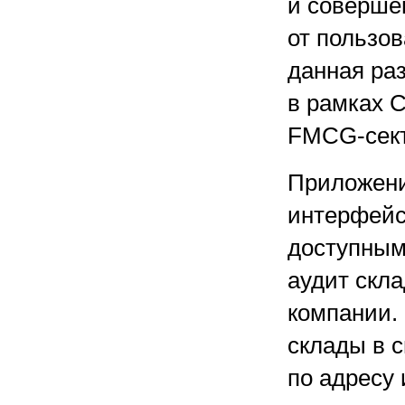
и соверше
от пользо
данная раз
в рамках C
FMCG-сект
Приложени
интерфейс
доступным
аудит скл
компании.
склады в 
по адресу