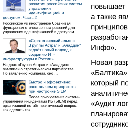
развития российских систем
повышает 
управления
идентификацией и
а также я
доступом. Часть 2
Российское vs иностранное Сравнивая
принципов
функционал отечественных решений для
управления идентификацией и доступом …
разработа
«Стратегический альянс
„Группы Астра“ и „Аладдин“
Инфо».
задаёт новый подход к
созданию ИТ-
инфраструктуры в России»
Новая раз
На днях «Группа Астра» и «Аладдин»
объявили о стратегическом партнёрстве.
«Балтика» 
По заявлению компаний, оно …
который по
Быстро и эффективно:
расставляем приоритеты
при настройке SIEM
аналитиче
После приобретения системы
управления инцидентами ИБ (SIEM) перед
«Аудит ло
организацией встаёт практический вопрос:
как сделать так …
планирова
сотрудник