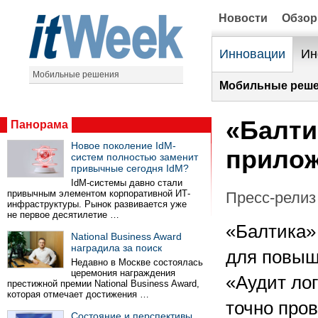
Новости
Обзо
Инновации
Ин
Мобильные решения
Мобильные реше
«Балти
Панорама
Новое поколение IdM-
прилож
систем полностью заменит
привычные сегодня IdM?
IdM-системы давно стали
привычным элементом корпоративной ИТ-
Пресс-релиз 
инфраструктуры. Рынок развивается уже
не первое десятилетие …
«Балтика»
National Business Award
наградила за поиск
для повыш
Недавно в Москве состоялась
церемония награждения
«Аудит ло
престижной премии National Business Award,
которая отмечает достижения …
точно пров
Состояние и перспективы