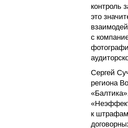
контроль 
это значи
взаимодей
с компани
фотографи
аудиторско
Сергей Суч
региона В
«Балтика»,
«Неэффект
к штрафам
договорны