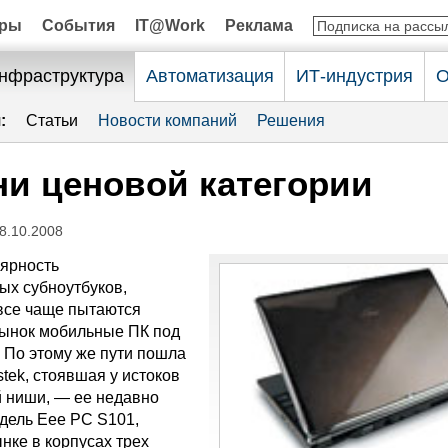
оры
События
IT@Work
Реклама
нфраструктура
Автоматизация
ИТ-индустрия
О
:
Статьи
Новости компаний
Решения
ни ценовой категории
8.10.2008
ярность
ых субноутбуков,
все чаще пытаются
рынок мобильные ПК под
. По этому же пути пошла
tek, стоявшая у истоков
 ниши, — ее недавно
дель Eee PC S101,
нке в корпусах трех