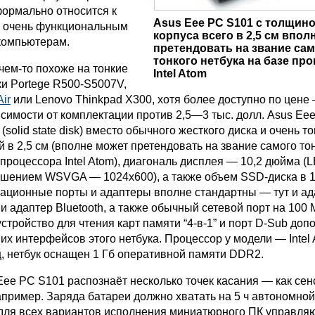
формально относится к
Asus Eee PC S101 с толщин
е очень функциональным
корпуса всего в 2,5 см впол
компьютерам.
претендовать на звание са
тонкого нетбука на базе пр
чем-то похоже на тонкие
Intel Atom
ки Portege R500-S5007V,
ir
или Lenovo Thinkpad X300, хотя более доступно по цен
исимости от комплектации против 2,5—3 тыс. долл. Asus Ee
(solid state disk) вместо обычного жесткого диска и очень т
 в 2,5 см (вполне может претендовать на звание самого то
 процессора Intel Atom), диагональ дисплея — 10,2 дюйма (
ешением WSVGA — 1024x600), а также объем SSD-диска в 1
кационные порты и адаптеры вполне стандартны — тут и ад
, и адаптер Bluetooth, а также обычный сетевой порт на 100 
устройство для чтения карт памяти “4-в-1” и порт D-Sub до
х интерфейсов этого нетбука. Процессор у модели — Intel 
ц, нетбук оснащен 1 Гб оперативной памяти DDR2.
Eee PC S101 распознаёт несколько точек касания — как се
апример. Заряда батареи должно хватать на 5 ч автономной
 для всех вариантов исполнения миниатюрного ПК управл