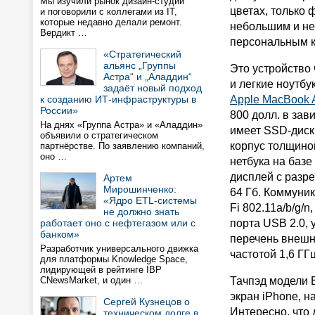
Мы изучили рынок дизайн-студий
цветах, только 
и поговорили с коллегами из IT,
которые недавно делали ремонт.
небольшим и н
Вердикт …
персональным 
«Стратегический
альянс „Группы
Это устройство 
Астра“ и „Аладдин“
и легкие ноутбу
задаёт новый подход
к созданию ИТ-инфраструктуры в
Apple MacBook A
России»
800 долл. в зав
На днях «Группа Астра» и «Аладдин»
имеет SSD-диск 
объявили о стратегическом
корпус толщиной
партнёрстве. По заявлению компаний,
оно …
нетбука на базе
дисплей с разр
Артем
Мирошинченко:
64 Гб. Коммуни
«Ядро ETL-системы
Fi 802.11a/b/g/n
не должно знать
работает оно с нефтегазом или с
порта USB 2.0, 
банком»
перечень внешни
Разработчик универсального движка
частотой 1,6 ГГ
для платформы Knowledge Space,
лидирующей в рейтинге IBP
CNewsMarket, и один …
Тачпэд модели 
экран iPhone, н
Сергей Кузнецов о
Интересно, что
техническом долге в