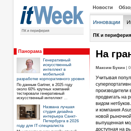
Новости
Обз
Инновации
И
ПК и периферия
ПК и периферия
На гра
Панорама
Генеративный
искусственный
Максим Букин
| 0
интеллект в
мобильной
Учитывая попул
разработке корпоративного уровня
суперпортативн
По данным Gartner, в 2025 году
около 60% крупных компаний
производители 
тестировали генеративный
продвигать на 
искусственный интеллект …
видом нетбуков
Названа лучшая
и компания Asus
студия дизайна
интерьера Санкт-
новой рыночной
Петербурга в 2026
выпущенная мо
году для IT-специалиста
доступная на ры