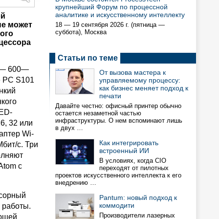
крупнейший Форум по процессной
аналитике и искусственному интеллекту
ой
не может
18 — 19 сентября 2026 г. (пятница —
суббота), Москва
мого
оцессора
Статьи по теме
е — 600—
От вызова мастера к
e PC S101
управляемому процессу:
как бизнес меняет подход к
онкий
печати
нкого
Давайте честно: офисный принтер обычно
LED-
остается незаметной частью
инфраструктуры. О нем вспоминают лишь
6, 32 или
в двух …
аптер Wi-
Как интегрировать
Мбит/с. Три
встроенный ИИ
полняют
В условиях, когда CIO
Atom c
переходят от пилотных
проектов искусственного интеллекта к его
внедрению …
нсорный
Pantum: новый подход к
коммодити
 работы.
Производители лазерных
яющей