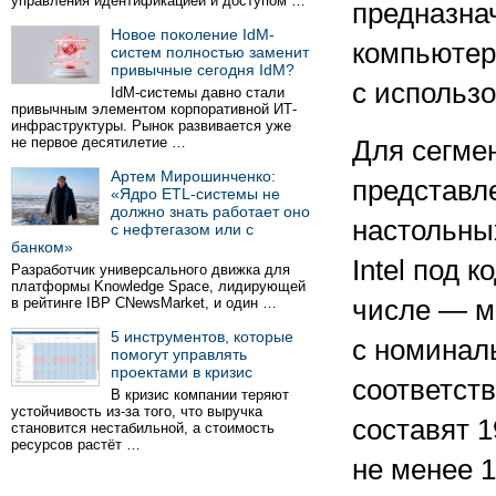
управления идентификацией и доступом …
предназна
Новое поколение IdM-
компьютер
систем полностью заменит
привычные сегодня IdM?
с использ
IdM-системы давно стали
привычным элементом корпоративной ИТ-
инфраструктуры. Рынок развивается уже
не первое десятилетие …
Для сегме
Артем Мирошинченко:
представл
«Ядро ETL-системы не
должно знать работает оно
настольны
с нефтегазом или с
банком»
Intel под 
Разработчик универсального движка для
платформы Knowledge Space, лидирующей
в рейтинге IBP CNewsMarket, и один …
числе — мо
5 инструментов, которые
с номинал
помогут управлять
проектами в кризис
соответств
В кризис компании теряют
устойчивость из-за того, что выручка
составят 1
становится нестабильной, а стоимость
ресурсов растёт …
не менее 1