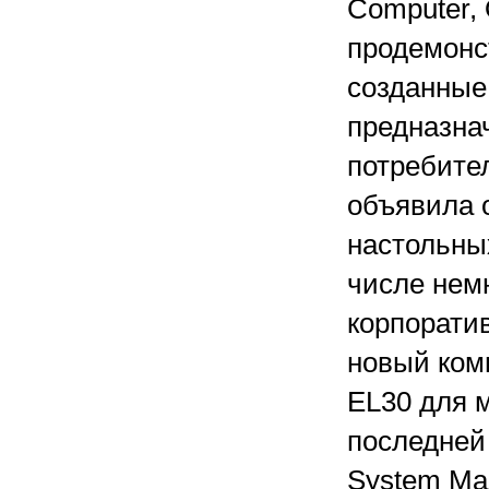
Computer, 
продемонс
созданные
предназна
потребите
объявила 
настольных
числе нем
корпоратив
новый комп
EL30 для 
последней
System Man