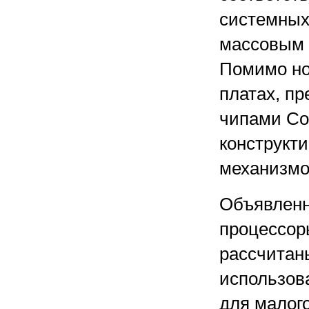
системных 
массовым 
Помимо но
платах, п
чипами Cor
конструкт
механизмо
Объявленн
процессор
рассчитаны
использов
для малого