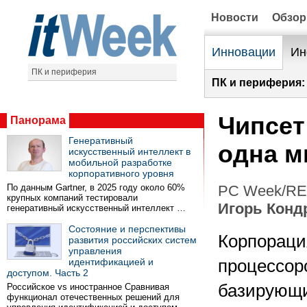
Новости
Обзо
Инновации
Ин
ПК и периферия
ПК и периферия:
Чипсет 
Панорама
Генеративный
одна м
искусственный интеллект в
мобильной разработке
корпоративного уровня
По данным Gartner, в 2025 году около 60%
PC Week/RE 
крупных компаний тестировали
Игорь Конд
генеративный искусственный интеллект …
Состояние и перспективы
Корпорация
развития российских систем
управления
идентификацией и
процессор
доступом. Часть 2
базирующи
Российское vs иностранное Сравнивая
функционал отечественных решений для