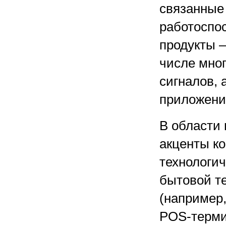
связанные
работоспо
продукты 
числе мно
сигналов,
приложени
В области
акценты к
технологи
бытовой те
(например,
POS-терми