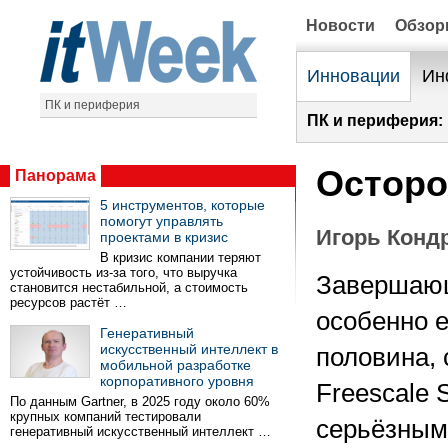
Новости
Обзо
Инновации
Ин
ПК и периферия
ПК и периферия:
Осторо
Панорама
5 инструментов, которые
помогут управлять
Игорь Конд
проектами в кризис
В кризис компании теряют
устойчивость из-за того, что выручка
Завершающ
становится нестабильной, а стоимость
ресурсов растёт …
особенно е
Генеративный
искусственный интеллект в
половина, 
мобильной разработке
корпоративного уровня
Freescale 
По данным Gartner, в 2025 году около 60%
крупных компаний тестировали
серьёзным
генеративный искусственный интеллект …