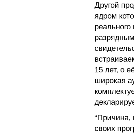
Другой пр
ядром кот
реального 
разрядными
свидетельс
встраивае
15 лет, о 
широкая а
комплектуе
декларируе
“Причина, 
своих про