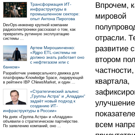
Впрочем, к
Трансформация ИТ-
инфраструктуры в
промышленном секторе:
мировой
опыт Антона Пирогова
DevOps-инженер крупной компании
полупрово
радиоэлектроники рассказал о том, как
превратить рутинную эксплуатацию
отрасли. Т
системы …
развитие с
Артем Мирошинченко:
«Ядро ETL-системы не
должно знать работает оно
втором пол
с нефтегазом или с
банком»
частности,
Разработчик универсального движка для
платформы Knowledge Space, лидирующей
квартала,
в рейтинге IBP CNewsMarket, и один …
зафиксир
«Стратегический альянс
„Группы Астра“ и „Аладдин“
задаёт новый подход к
улучшение
созданию ИТ-
инфраструктуры в России»
показател
На днях «Группа Астра» и «Аладдин»
объявили о стратегическом партнёрстве.
всем напр
По заявлению компаний, оно …