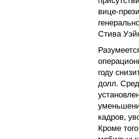
присутстви
вице-прези
генерально
Стива Уэй
Разумеется
операцион
году снизи
долл. Сре
установлен
уменьшени
кадров, ув
Кроме того