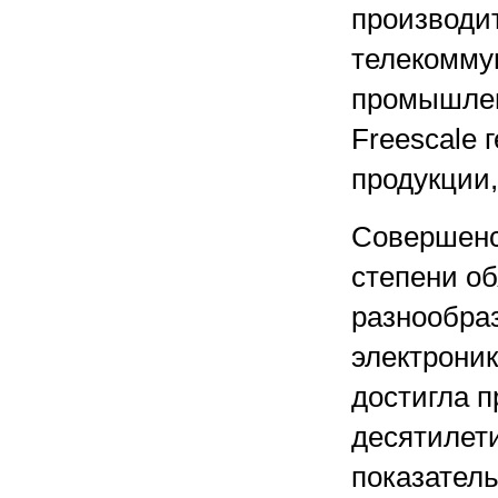
производи
телекоммун
промышлен
Freescale
продукции
Совершенс
степени об
разнообра
электрони
достигла 
десятилетие
показател