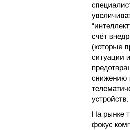
специалист
увеличива
“интеллект
счёт внед
(которые 
ситуации 
предотвра
снижению в
телематич
устройств.
На рынке 
фокус комп