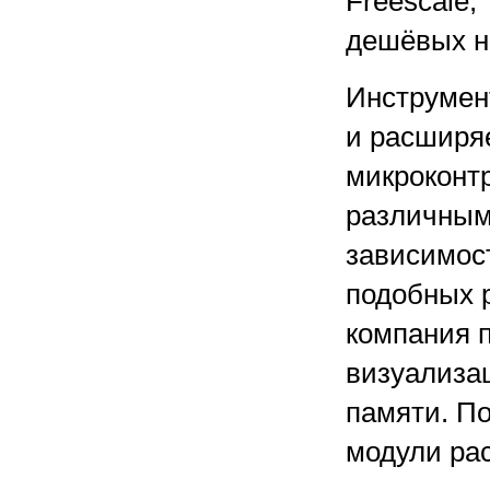
Freescale,
дешёвых на
Инструмен
и расширя
микроконтр
различным
зависимост
подобных 
компания п
визуализац
памяти. П
модули ра