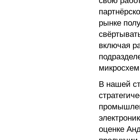
свою работ
партнёрско
рынке полу
свёртыват
включая р
подразделе
микросхем
В нашей ст
стратегиче
промышлен
электрони
оценке Ан