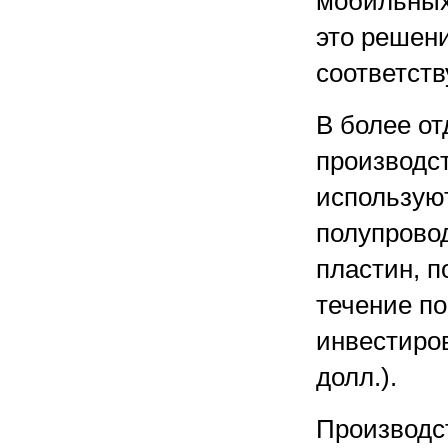
мобильных
это решен
соответств
В более от
производс
использую
полупрово
пластин, 
течение по
инвестиров
долл.).
Производс