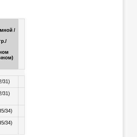
мной /
р./
ном
чном)
2/31)
2/31)
35/34)
35/34)