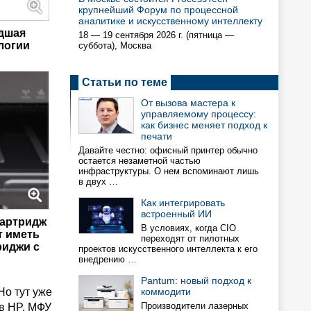
крупнейший Форум по процессной
аналитике и искусственному интеллекту
адшая
18 — 19 сентября 2026 г. (пятница —
логии
суббота), Москва
Статьи по теме
От вызова мастера к
управляемому процессу:
как бизнес меняет подход к
печати
Давайте честно: офисный принтер обычно
остается незаметной частью
инфраструктуры. О нем вспоминают лишь
в двух …
Как интегрировать
встроенный ИИ
 картридж
В условиях, когда CIO
т иметь
переходят от пилотных
риджи с
проектов искусственного интеллекта к его
внедрению …
Pantum: новый подход к
Но тут уже
коммодити
Производители лазерных
в HP. МФУ