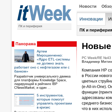
Новости
Обз
Инновации
И
ПК и периферия
ПК и периферия
Новые 
Панорама
Артем
Мирошинченко:
PC Week/RE №43 (
«Ядро ETL-системы
Владимир Мити
не должно знать
работает оно с нефтегазом или с
Компания HP со
банком»
в России новог
Разработчик универсального движка
для платформы Knowledge Space,
цветных струйны
лидирующей в рейтинге IBP
(e-All-in-One).
CNewsMarket, и один …
функции (принте
5 инструментов,
адресованы ком
которые помогут
среднего бизне
управлять проектами
в кризис
что в них испол