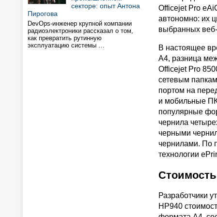
секторе: опыт Антона
Officejet Pro eA
Пирогова
автономно: их 
DevOps-инженер крупной компании
выбранных веб-
радиоэлектроники рассказал о том,
как превратить рутинную
эксплуатацию системы …
В настоящее вр
A4, разница ме
Officejet Pro 8
сетевым папкам 
портом на пере
и мобильные ПК.
популярные фор
чернила четырех
черными чернил
чернилами. По 
технологии ePri
Стоимость
Разработчики у
HP940 стоимост
формата A4, сос