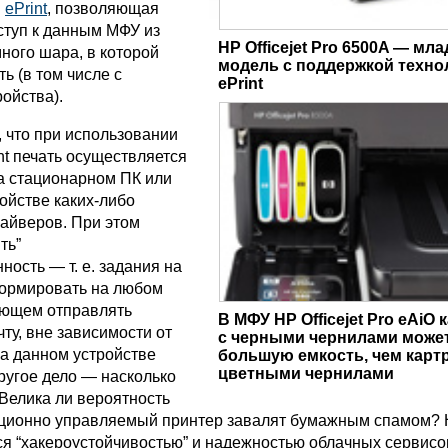
и
ePrint
, позволяющая
ступ к данным МФУ из
HP Officejet Pro 6500A — мл
ного шара, в которой
модель c поддержкой техно
ть (в том числе с
ePrint
ойства).
, что при использовании
nt печать осуществляется
на стационарном ПК или
ойстве каких-либо
айверов. При этом
ть”
ость — т. е. задания на
ормировать на любом
еющем отправлять
В МФУ HP Officejet Pro eAiO
ту, вне зависимости от
с черными чернилами може
на данном устройстве
большую емкость, чем карт
цветными чернилами
ругое дело — насколько
 Велика ли вероятность
анционно управляемый принтер завалят бумажным спамом? 
ся “хакероустойчивостью” и надежностью облачных сервисо