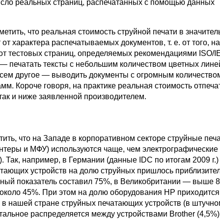
исло реальных страниц, распечатанных с помощью данных
метить, что реальная стоимость струйной печати в значител
 от характера распечатываемых документов, т. е. от того, н
 от тестовых страниц, определяемых рекомендациями ISO/I
 — печатать тексты с небольшим количеством цветных лин
всем другое — выводить документы с огромным количество
мм. Короче говоря, на практике реальная стоимость отпеча
так и ниже заявленной производителем.
тить, что на Западе в корпоративном секторе струйные пе
интеры и МФУ) используются чаще, чем электрографические
. Так, например, в Германии (данные IDC по итогам 2009 г.)
тающих устройств на долю струйных пришлось приблизите
ный показатель составил 75%, в Великобритании — выше 8
около 45%. При этом на долю оборудования HP приходится
 в нашей стране струйных печатающих устройств (в штучно
тальное распределяется между устройствами Brother (4,5%)