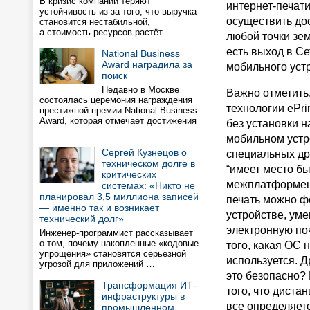
В кризис компании теряют
интернет-печат
устойчивость из-за того, что выручка
осуществить до
становится нестабильной,
а стоимость ресурсов растёт …
любой точки зем
есть выход в Се
National Business
Award наградила за
мобильного устр
поиск
Недавно в Москве
Важно отметить
состоялась церемония награждения
технологии ePri
престижной премии National Business
Award, которая отмечает достижения
без установки 
…
мобильном устр
Сергей Кузнецов о
специальных др
техническом долге в
“имеет место бы
критических
межплатформенн
системах: «Никто не
планировал 3,5 миллиона записей
печать можно ф
— именно так и возникает
устройстве, ум
технический долг»
электронную поч
Инженер-программист рассказывает
о том, почему накопленные «кодовые
того, какая ОС 
упрощения» становятся серьезной
используется. Д
угрозой для приложений …
это безопасно?
Трансформация ИТ-
того, что дист
инфраструктуры в
все определяет
промышленном