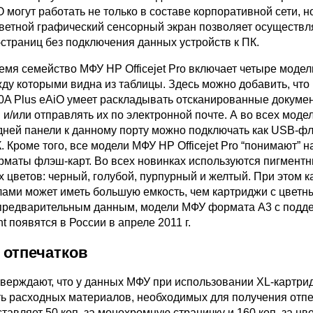
iO могут работать не только в составе корпоративной сети, н
цветной графический сенсорный экран позволяет осуществл
страниц без подключения данных устройств к ПК.
емя семейство МФУ HP Officejet Pro включает четыре моде
жду которыми видна из таблицы. Здесь можно добавить, чт
500A Plus eAiO умеет раскладывать отсканированные докуме
и/или отправлять их по электронной почте. А во всех моде
дней панели к данному порту можно подключать как USB-фл
 Кроме того, все модели МФУ HP Officejet Pro “понимают” 
маты флэш-карт. Во всех новинках используются пигмент
 цветов: черный, голубой, пурпурный и желтый. При этом к
ами может иметь большую емкость, чем картриджи с цветн
предварительным данным, модели МФУ формата A3 с подд
nt появятся в России в апреле 2011 г.
 отпечатков
тверждают, что у данных МФУ при использовании XL-картри
ь расходных материалов, необходимых для получения отпе
тавляет 50 коп. за монохромную страничку и 160 коп. за цв