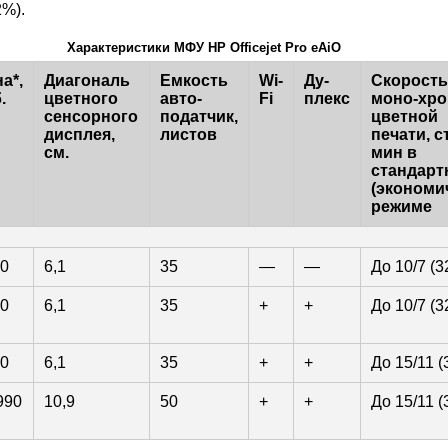
2%).
Характеристики МФУ HP Officejet Pro eAiO
а*,
Диагональ
Емкость
Wi-
Ду-
Скорость
.
цветного
авто-
Fi
плекс
моно-хро
сенсорного
податчик,
цветной
дисплея,
листов
печати, ст
см.
мин в
стандарт
(экономи
режиме
0
6,1
35
—
—
До 10/7 (3
0
6,1
35
+
+
До 10/7 (3
0
6,1
35
+
+
До 15/11 (
990
10,9
50
+
+
До 15/11 (