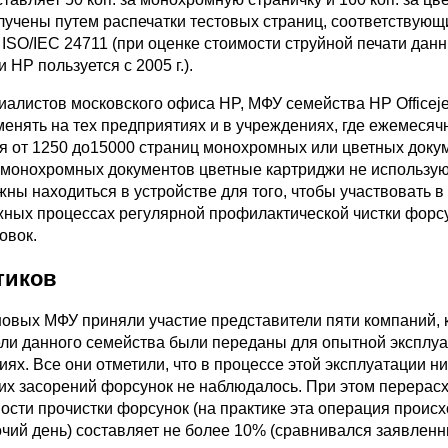
учены путем распечатки тестовых страниц, соответствующ
ISO/IEC 24711 (при оценке стоимости струйной печати дан
HP пользуется с 2005 г.).
алистов московского офиса HP, МФУ семейства HP Officeje
менять на тех предприятиях и в учреждениях, где ежемесяч
я от 1250 до15000 страниц монохромных или цветных доку
 монохромных документов цветные картриджи не использую
ны находиться в устройстве для того, чтобы участвовать в
жных процессах регулярной профилактической чистки форс
овок.
тиков
новых МФУ приняли участие представители пяти компаний,
ли данного семейства были переданы для опытной эксплуа
ях. Все они отметили, что в процессе этой эксплуатации н
их засорений форсунок не наблюдалось. При этом перерас
ости прочистки форсунок (на практике эта операция происх
очий день) составляет не более 10% (сравнивался заявлен