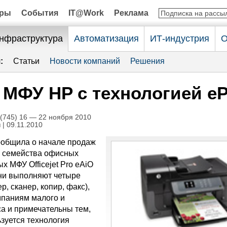
оры
События
IT@Work
Реклама
нфраструктура
Автоматизация
ИТ-индустрия
О
:
Статьи
Новости компаний
Решения
МФУ HP с технологией eP
745) 16 — 22 ноября 2010
н
| 09.11.2010
общила о начале продаж
о семейства офисных
х МФУ Officejet Pro eAiO
 Они выполняют четыре
р, сканер, копир, факс),
паниям малого и
са и примечательны тем,
ьзуется технология