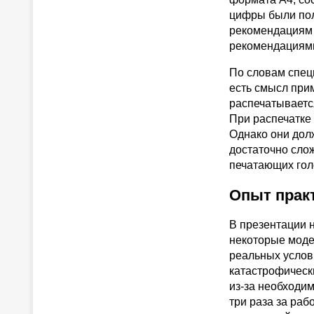
цифры были пол
рекомендациям 
рекомендациями 
По словам специ
есть смысл при
распечатываетс
При распечатке
Однако они долж
достаточно сло
печатающих гол
Опыт прак
В презентации 
некоторые моде
реальных услови
катастрофическ
из-за необходим
три раза за раб