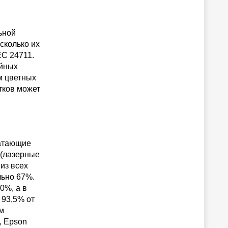
ьной
асколько их
EC 24711.
ейных
м цветных
тков может
чатающие
 (лазерные
 из всех
льно 67%.
0%, а в
 93,5% от
м
, Epson