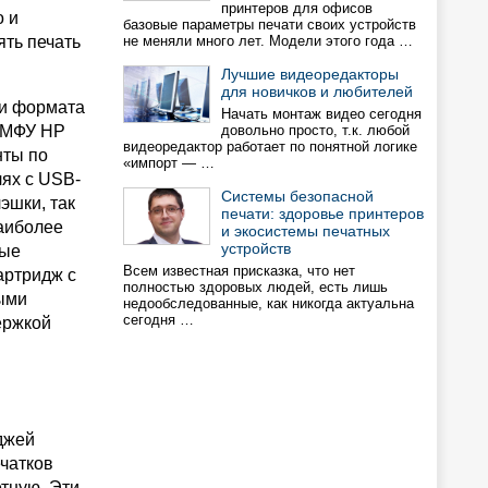
принтеров для офисов
о и
базовые параметры печати своих устройств
ять печать
не меняли много лет. Модели этого года …
Лучшие видеоредакторы
для новичков и любителей
ли формата
Начать монтаж видео сегодня
о МФУ HP
довольно просто, т.к. любой
видеоредактор работает по понятной логике
нты по
«импорт — …
лях с USB-
Системы безопасной
эшки, так
печати: здоровье принтеров
наиболее
и экосистемы печатных
устройств
ные
Всем известная присказка, что нет
артридж с
полностью здоровых людей, есть лишь
ыми
недообследованные, как никогда актуальна
сегодня …
ержкой
джей
чатков
етную. Эти