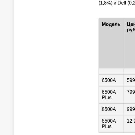
(1,8%) и Dell (0,
Модель
Цен
руб
6500A
599
6500A
799
Plus
8500A
999
8500A
12 
Plus