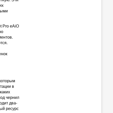
их
ными
t Pro eAiO
но
ментов.
тся.
унок
 которым
тации в
икаких
ход чернил
одит два-
ный ресурс