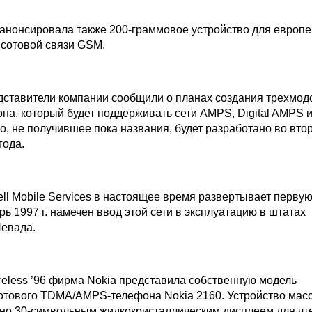
 анонсировала также 200-граммовое устройство для европе
 сотовой связи GSM.
едставители компании сообщили о планах создания трехмод
она, который будет поддерживать сети AMPS, Digital AMPS 
о, не получившее пока названия, будет разработано во вто
года.
ell Mobile Services в настоящее время развертывает перву
ь 1997 г. намечен ввод этой сети в эксплуатацию в штатах
евада.
reless ’96 фирма Nokia представила собственную модель
отового TDMA/AMPS-телефона Nokia 2160. Устройство мас
ано 30-символьным жидкокристаллическим дисплеем для чт