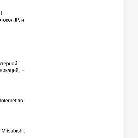
I
токол IP, и
ютерной
уникаций, -
nternet по
Mitsubishi: