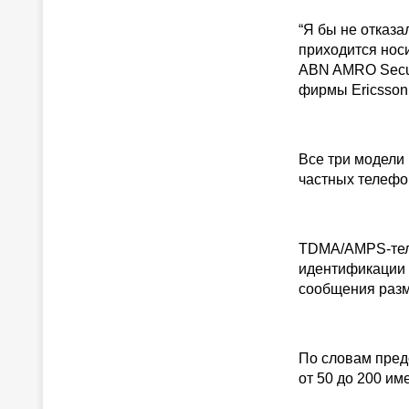
“Я бы не отказ
приходится носи
ABN AMRO Secur
фирмы Ericsson
Все три модели 
частных телефо
TDMA/AMPS-тел
идентификации 
сообщения разм
По словам пред
от 50 до 200 и