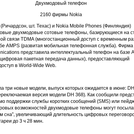
Двухмодовый телефон
2160 фирмы Nokia
(Ричардсон, шт. Техас) и Nokia Mobile Phones (Финляндия)
овые двухмодовые сотовые телефоны, базирующиеся на с
ой связи TDMA (многостанционный доступ с временным р
жбе AMPS (развитая мобильная телефонная служба). Фирма M
nications представила интеллектуальный телефон на базе
цифровая пакетная передача данных), предоставляющий
доступ в World-Wide Web.
ла три новые модели, выпуск которых ожидается в июне: D
переключаемая версия модели DH 368). Как сообщили предс
мо поддержки службы коротких сообщений (SMS) или пейд
ровых возможностей двухмодовые телефоны могут посыла
м сна”, увеличивающий длительность цифровых переговоро
ареи до 3 ч 28 мин.