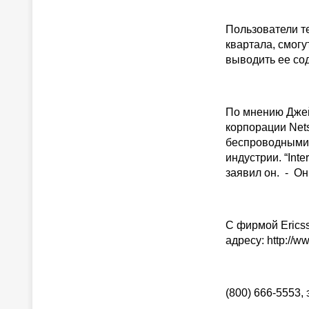
Пользователи те
квартала, смогу
выводить ее со
По мнению Джей
корпорации Nets
беспроводными
индустрии. “Int
заявил он. - Он
C фирмой Ericss
адресу: http://
(800) 666-5553,