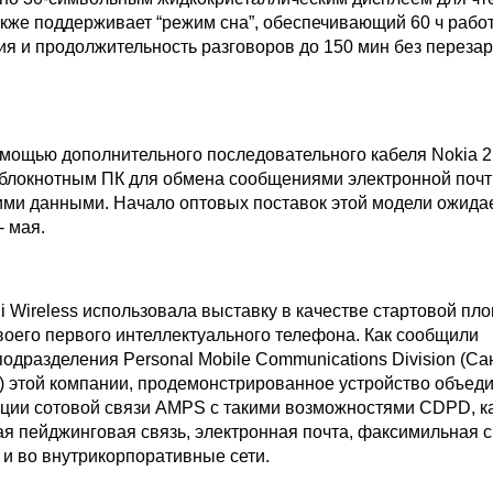
акже поддерживает “режим сна”, обеспечивающий 60 ч рабо
я и продолжительность разговоров до 150 мин без переза
помощью дополнительного последовательного кабеля Nokia 
 блокнотным ПК для обмена сообщениями электронной почт
ими данными. Начало оптовых поставок этой модели ожидае
- мая.
i Wireless использовала выставку в качестве стартовой пл
воего первого интеллектуального телефона. Как сообщили
одразделения Personal Mobile Communications Division (Са
) этой компании, продемонстрированное устройство объед
ции сотовой связи AMPS с такими возможностями CDPD, к
я пейджинговая связь, электронная почта, факсимильная с
et и во внутрикорпоративные сети.