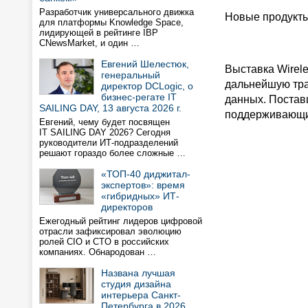
Разработчик универсального движка
Новые продукты
для платформы Knowledge Space,
лидирующей в рейтинге IBP
CNewsMarket, и один …
Евгений Шелестюк,
Выставка Wirel
генеральный
дальнейшую тра
директор DCLogic, о
бизнес-регате IT
данных. Постав
SAILING DAY, 13 августа 2026 г.
поддерживающи
Евгений, чему будет посвящен
IT SAILING DAY 2026? Сегодня
руководители ИТ-подразделений
решают гораздо более сложные …
«ТОП-40 диджитал-
экспертов»: время
«гибридных» ИТ-
директоров
Ежегодный рейтинг лидеров цифровой
отрасли зафиксировал эволюцию
ролей CIO и CTO в российских
компаниях. Обнародован …
Названа лучшая
студия дизайна
интерьера Санкт-
Петербурга в 2026