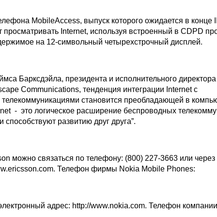
лефона MobileAccess, выпуск которого ожидается в конце II
т просматривать Internet, используя встроенный в CDPD про
держимое на 12-символьный четырехстрочный дисплей.
мса Барксдэйла, президента и исполнительного директора
cape Communications, тенденция интеграции Internet с
 телекоммуникациями становится преобладающей в компь
ernet - это логическое расширение беспроводных телекомм
и способствуют развитию друг друга”.
on можно связаться по телефону: (800) 227-3663 или через I
www.ericsson.com. Телефон фирмы Nokia Mobile Phones:
 электронный адрес: http://www.nokia.com. Телефон компании 