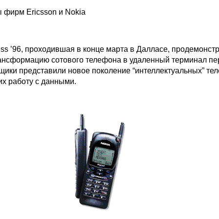
 фирм Ericsson и Nokia
ess ’96, проходившая в конце марта в Далласе, продемонст
нсформацию сотового телефона в удаленный терминал пе
щики представили новое поколение “интеллектуальных” те
х работу с данными.