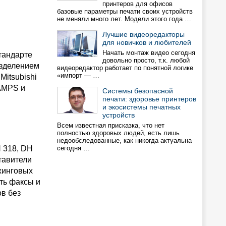
принтеров для офисов
базовые параметры печати своих устройств
не меняли много лет. Модели этого года …
Лучшие видеоредакторы
для новичков и любителей
Начать монтаж видео сегодня
тандарте
довольно просто, т.к. любой
азделением
видеоредактор работает по понятной логике
«импорт — …
itsubishi
 AMPS и
Системы безопасной
печати: здоровье принтеров
и экосистемы печатных
устройств
Всем известная присказка, что нет
полностью здоровых людей, есть лишь
недообследованные, как никогда актуальна
H 318, DH
сегодня …
тавители
жинговых
ть факсы и
в без