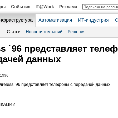
оры
События
IT@Work
Реклама
нфраструктура
Автоматизация
ИТ-индустрия
О
:
Статьи
Новости компаний
Решения
ss `96 представляет теле
дачей данных
.1996
ireless ’96 представляет телефоны с передачей данных
ИКАЦИИ