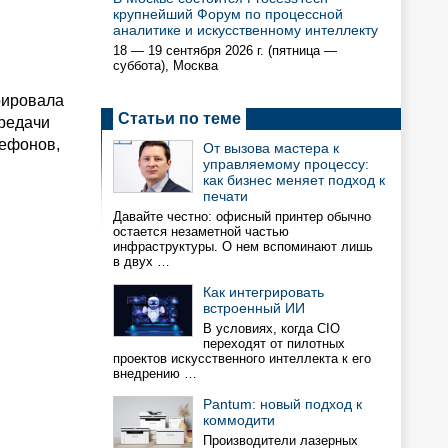
крупнейший Форум по процессной
аналитике и искусственному интеллекту
18 — 19 сентября 2026 г. (пятница —
суббота), Москва
рировала
Статьи по теме
редачи
лефонов,
От вызова мастера к
управляемому процессу:
как бизнес меняет подход к
печати
Давайте честно: офисный принтер обычно
остается незаметной частью
инфраструктуры. О нем вспоминают лишь
в двух …
Как интегрировать
встроенный ИИ
В условиях, когда CIO
переходят от пилотных
проектов искусственного интеллекта к его
внедрению …
Pantum: новый подход к
коммодити
Производители лазерных