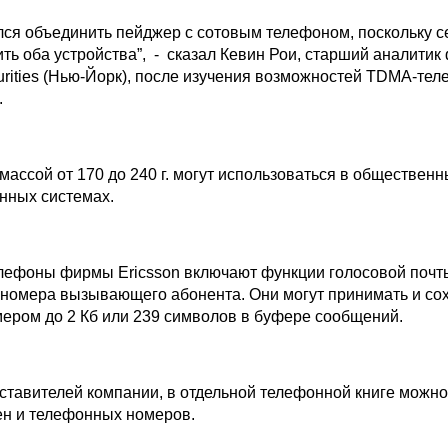
ался объединить пейджер с сотовым телефоном, поскольку с
ть оба устройства”, - сказал Кевин Рои, старший аналити
ities (Нью-Йорк), после изучения возможностей TDMA-те
.
массой от 170 до 240 г. могут использоваться в общественн
нных системах.
ефоны фирмы Ericsson включают функции голосовой почт
номера вызывающего абонента. Они могут принимать и со
ером до 2 Кб или 239 символов в буфере сообщений.
ставителей компании, в отдельной телефонной книге можно
мен и телефонных номеров.