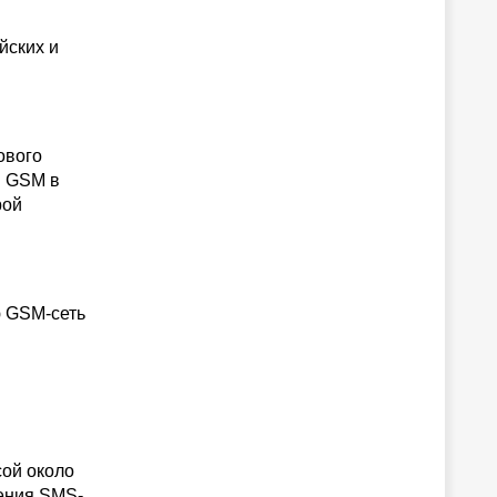
йских и
ового
и GSM в
рой
ю GSM-сеть
сой около
ения SMS-