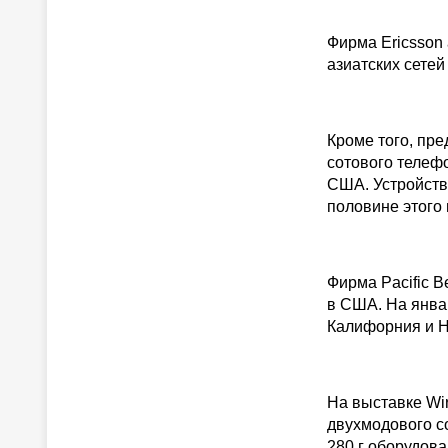
Фирма Ericsson
азиатских сетей
Кроме того, пр
сотового телеф
США. Устройств
половине этого 
Фирма Pacific B
в США. На январ
Калифорния и Н
На выставке Wi
двухмодового с
280 г оборудов