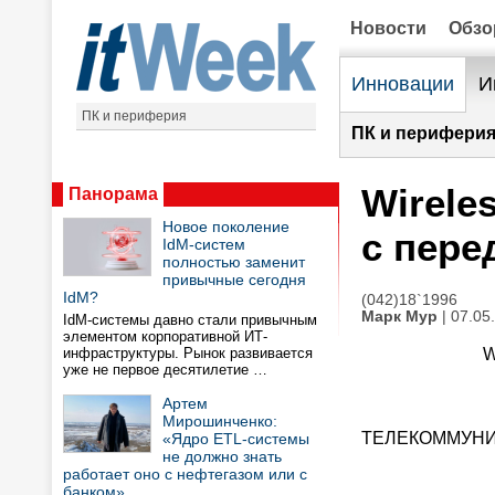
Новости
Обз
Инновации
И
ПК и периферия
ПК и периферия
Wirele
Панорама
Новое поколение
с пере
IdM-систем
полностью заменит
привычные сегодня
IdM?
(042)18`1996
Марк Мур
| 07.05
IdM-системы давно стали привычным
элементом корпоративной ИТ-
инфраструктуры. Рынок развивается
W
уже не первое десятилетие …
Артем
Мирошинченко:
ТЕЛЕКОММУН
«Ядро ETL-системы
не должно знать
работает оно с нефтегазом или с
банком»