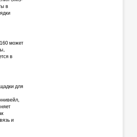
ты в
рядки
2160 может
ы,
тся в
ощадки для
ннивейл,
иняет
ак
вязь и