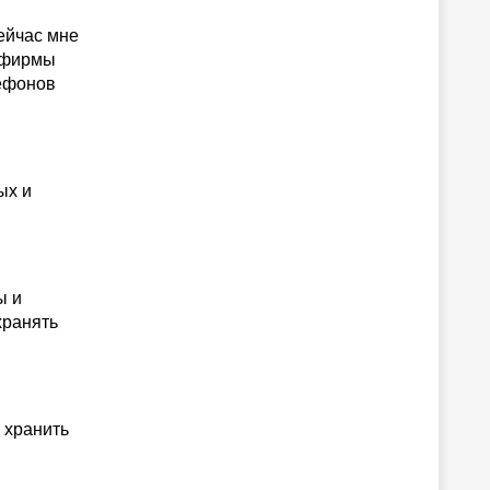
ейчас мне
к фирмы
лефонов
ых и
ы и
хранять
 хранить