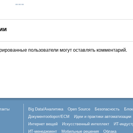
ии
трированные пользователи могут оставлять комментарий.
такты
Big Data/Аналитика
Open Source
Безопасность
Блок
Документооборот/ECM
Идеи и практики автоматизации
Интернет вещей
Искусственный интеллект
ИТ-индуст
ИТ-менеджмент
Мобильные решения
Облака