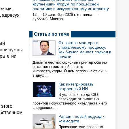
крупнейший Форум по процессной
улями,
аналитике и искусственному интеллекту
18 — 19 сентября 2026 г. (пятница —
, адресуя
суббота), Москва
Статьи по теме
От вызова мастера к
рый
управляемому процессу:
 они нужны
как бизнес меняет подход к
ратегии
печати
Давайте честно: офисный принтер обычно
остается незаметной частью
инфраструктуры. О нем вспоминают лишь
в двух …
Как интегрировать
встроенный ИИ
В условиях, когда CIO
переходят от пилотных
проектов искусственного интеллекта к его
 этого
внедрению …
обственном
Pantum: новый подход к
коммодити
Производители лазерных