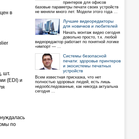
принтеров для офисов
базовые параметры печати своих устройств
не меняли много лет. Модели этого года …
цен в
Лучшие видеоредакторы
для новичков и любителей
Начать монтаж видео сегодня
довольно просто, т.к. любой
видеоредактор работает по понятной логике
lier
«импорт — …
Системы безопасной
печати: здоровье принтеров
и экосистемы печатных
устройств
 шт.
Всем известная присказка, что нет
и (EDI) и
полностью здоровых людей, есть лишь
недообследованные, как никогда актуальна
ля
сегодня …
 нуждалась
ирмы по