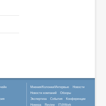
чейн
Мнения/Колонки/Интервью
Новости
Новости компаний
Обзоры
рия
Экспертиза
События
Конференции
Номера
Review
IT@Work