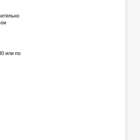
вительно
вои
80 или по