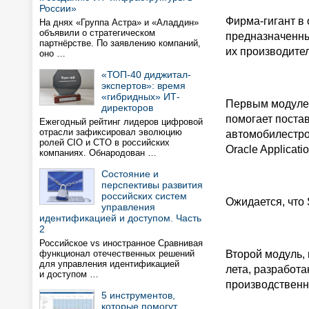
России»
Фирма-гигант в
На днях «Группа Астра» и «Аладдин»
объявили о стратегическом
предназначенны
партнёрстве. По заявлению компаний,
их производите
оно …
«ТОП-40 диджитал-
экспертов»: время
«гибридных» ИТ-
Первым модулем 
директоров
помогает поста
Ежегодный рейтинг лидеров цифровой
отрасли зафиксировал эволюцию
автомобилестро
ролей CIO и CTO в российских
Oracle Applicatio
компаниях. Обнародован …
Состояние и
перспективы развития
российских систем
Ожидается, что 
управления
идентификацией и доступом. Часть
2
Российское vs иностранное Сравнивая
функционал отечественных решений
Второй модуль, 
для управления идентификацией
лета, разработ
и доступом …
производственн
5 инструментов,
которые помогут