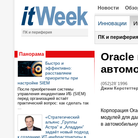
Новости
Обз
Инновации
И
ПК и периферия
ПК и периферия
Oracle
Панорама
Быстро и
автом
эффективно:
расставляем
приоритеты при
настройке SIEM
(052)28`1996
Джим Керстетте
После приобретения системы
управления инцидентами ИБ (SIEM)
перед организацией встаёт
практический вопрос: как сделать так
…
Корпорация Ora
«Стратегический
модулей для да
альянс „Группы
в автомобильну
Астра“ и „Аладдин“
задаёт новый подход
к созданию ИТ-инфраструктуры в