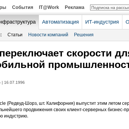
оры
События
IT@Work
Реклама
нфраструктура
Автоматизация
ИТ-индустрия
О
:
Статьи
Новости компаний
Решения
 переключает скорости дл
обильной промышленнос
р
| 16.07.1996
cle (Редвуд-Шорз, шт. Калифорния) выпустит этим летом се
льнейшего продвижения своих клиент-серверных бизнес-п
ю индустрию.