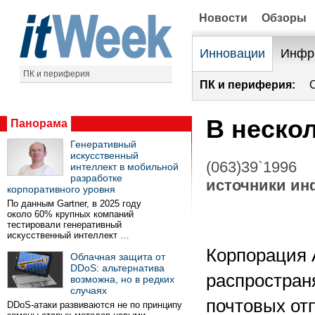
Новости
Обзоры
Инновации
Инфр
ПК и периферия
ПК и периферия:
В нескол
Панорама
Генеративный
искусственный
(063)39`1996
интеллект в мобильной
разработке
источники и
корпоративного уровня
По данным Gartner, в 2025 году
около 60% крупных компаний
тестировали генеративный
искусственный интеллект …
Корпорация A
Облачная защита от
DDoS: альтернатива
распространя
возможна, но в редких
случаях
почтовых отп
DDoS-атаки развиваются не по принципу