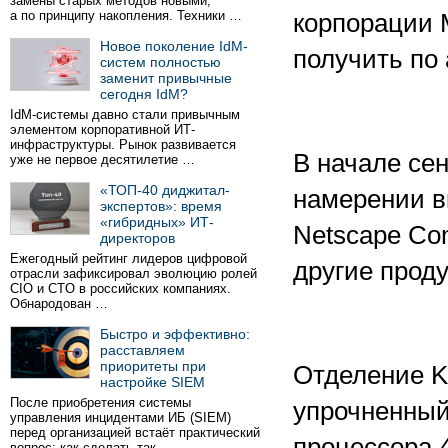
замены старых методов новыми,
а по принципу накопления. Техники …
корпорации 
Новое поколение IdM-
получить по 
систем полностью
заменит привычные
сегодня IdM?
IdM-системы давно стали привычным
элементом корпоративной ИТ-
инфраструктуры. Рынок развивается
В начале се
уже не первое десятилетие …
«ТОП-40 диджитал-
намерении в
экспертов»: время
«гибридных» ИТ-
Netscape Com
директоров
Ежегодный рейтинг лидеров цифровой
другие проду
отрасли зафиксировал эволюцию ролей
CIO и CTO в российских компаниях.
Обнародован …
Быстро и эффективно:
расставляем
приоритеты при
Отделение K
настройке SIEM
После приобретения системы
упрочненный
управления инцидентами ИБ (SIEM)
перед организацией встаёт практический
процессора 
вопрос: как сделать так …