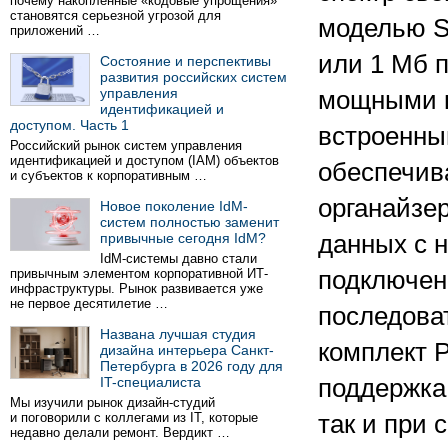
почему накопленные «кодовые упрощения»
становятся серьезной угрозой для
моделью Si
приложений …
или 1 Мб 
Состояние и перспективы
развития российских систем
управления
мощными 
идентификацией и
доступом. Часть 1
встроенны
Российский рынок систем управления
идентификацией и доступом (IAM) объектов
обеспечив
и субъектов к корпоративным …
органайзе
Новое поколение IdM-
систем полностью заменит
привычные сегодня IdM?
данных с 
IdM-системы давно стали
привычным элементом корпоративной ИТ-
подключен
инфраструктуры. Рынок развивается уже
не первое десятилетие …
последова
Названа лучшая студия
комплект 
дизайна интерьера Санкт-
Петербурга в 2026 году для
IT-специалиста
поддержка
Мы изучили рынок дизайн-студий
и поговорили с коллегами из IT, которые
так и при 
недавно делали ремонт. Вердикт …