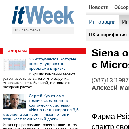
Новости
Обзо
Инновации
Ин
ПК и периферия
ПК и периферия:
Siena 
Панорама
5 инструментов, которые
с Micro
помогут управлять
проектами в кризис
В кризис компании теряют
устойчивость из-за того, что выручка
(087)13`1997
становится нестабильной, а стоимость
Алексей Ма
ресурсов растёт …
Сергей Кузнецов о
техническом долге в
критических системах:
«Никто не планировал 3,5
миллиона записей — именно так и
Фирма Psio
возникает технический долг»
Инженер-программист рассказывает о том,
спектр св