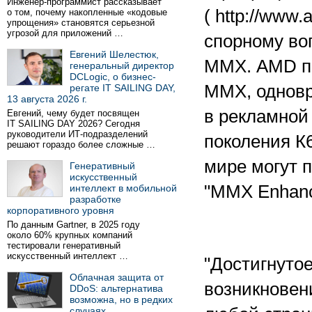
Инженер-программист рассказывает
( http://www
о том, почему накопленные «кодовые
упрощения» становятся серьезной
угрозой для приложений …
спорному во
Евгений Шелестюк,
ММХ. AMD пр
генеральный директор
DCLogic, о бизнес-
ММХ, одновр
регате IT SAILING DAY,
13 августа 2026 г.
в рекламной
Евгений, чему будет посвящен
IT SAILING DAY 2026? Сегодня
руководители ИТ-подразделений
поколения К
решают гораздо более сложные …
мире могут п
Генеративный
искусственный
"MMX Enhanc
интеллект в мобильной
разработке
корпоративного уровня
По данным Gartner, в 2025 году
около 60% крупных компаний
тестировали генеративный
искусственный интеллект …
"Достигнуто
Облачная защита от
возникновен
DDoS: альтернатива
возможна, но в редких
случаях