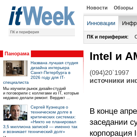
Новости
Обзоры
Инновации
Инфр
ПК и периферия
ПК и периферия:
Intel и 
Панорама
Названа лучшая студия
дизайна интерьера
(094)20`1997
Санкт-Петербурга в
2026 году для IT-
источники и
специалиста
Мы изучили рынок дизайн-студий
и поговорили с коллегами из IT, которые
недавно делали ремонт. Вердикт …
Сергей Кузнецов о
В конце апре
техническом долге в
критических системах:
заседании су
«Никто не планировал
3,5 миллиона записей — именно так
корпорация I
и возникает технический долг»