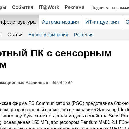
оры
События
IT@Work
Реклама
нфраструктура
Автоматизация
ИТ-индустрия
О
:
Статьи
Новости компаний
Решения
отный ПК с сенсорным
ом
рмационные Различные
| 09.09.1997
анская фирма PS Communications (PSC) представила блокно
ном, разработанный совместно с компанией Samsung Electr
льного ноутбука лежит старшая модель семейства Sens Pro
 оснащенная 150 МГц процессором Pentium MMX, 2,1 Гб ж
юймовым экраном на тонкопленочных транзисторах (TFT), 2 