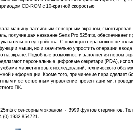
приводом CD-ROM с 10-кратной скоростью.
ала машину пассивным сенсорным экраном, смонтировав 
ель, получившая название Sens Pro 525mts, обеспечивает 
 указательного устройства. С помощью пера можно не толь
функции мыши, но и значительно упростить операции ввода
о на экране. Подобные возможности заполнения пером эк
едлагают персональные цифровые секретари (PDA), испо
ужбами маркетинговых исследований, технического обслу
жной информации. Кроме того, применение пера сделает б
ятным и естественным управление презентациями, провод
тного ПК.
525mts с сенсорным экраном - 3999 фунтов стерлингов. Те
 (0) 1932 854721.