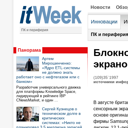
Новости
Обз
Инновации
И
ПК и периферия
ПК и периферия
Блокн
Панорама
Артем
экран
Мирошинченко:
«Ядро ETL-системы
не должно знать
работает оно с нефтегазом или с
(109)35`1997
банком»
источники инфо
Разработчик универсального движка
для платформы Knowledge Space,
лидирующей в рейтинге IBP
CNewsMarket, и один …
В августе брит
сенсорным экра
Сергей Кузнецов о
техническом долге в
основе оригина
критических
фирмы Samsung,
системах: «Никто не
планировал 3,5 миллиона записей
диском, 12,1-д