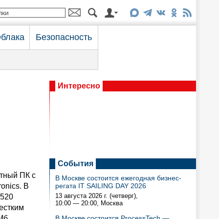
блака
Безопасность
Интересно
События
тный ПК с
В Москве состоится ежегодная бизнес-
onics. В
регата IT SAILING DAY 2026
13 августа 2026 г. (четверг),
 520
10:00 — 20:00
, Москва
естким
Мб
В Москве состоится ProcessTech —