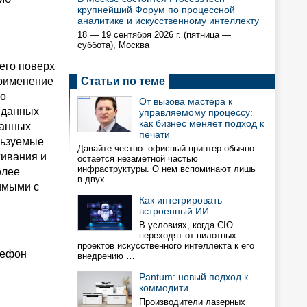
крупнейший Форум по процессной
аналитике и искусственному интеллекту
18 — 19 сентября 2026 г. (пятница —
суббота), Москва
его поверх
применение
Статьи по теме
ко
От вызова мастера к
 данных
управляемому процессу:
как бизнес меняет подход к
ранных
печати
льзуемые
Давайте честно: офисный принтер обычно
живания и
остается незаметной частью
инфраструктуры. О нем вспоминают лишь
олее
в двух …
имыми с
Как интегрировать
встроенный ИИ
В условиях, когда CIO
переходят от пилотных
проектов искусственного интеллекта к его
лефон
внедрению …
Pantum: новый подход к
коммодити
Производители лазерных