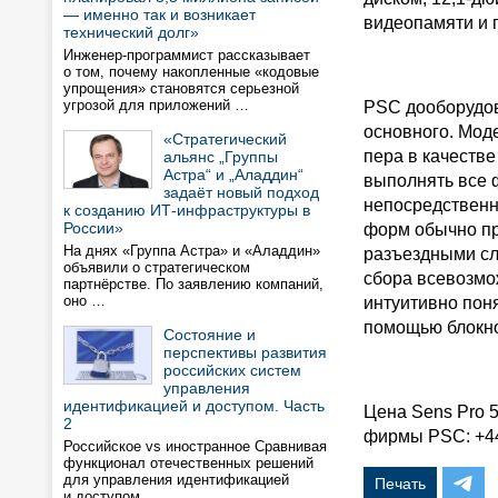
— именно так и возникает
видеопамяти и 
технический долг»
Инженер-программист рассказывает
о том, почему накопленные «кодовые
упрощения» становятся серьезной
угрозой для приложений …
PSC дооборудов
основного. Мод
«Стратегический
пера в качестве
альянс „Группы
Астра“ и „Аладдин“
выполнять все 
задаёт новый подход
непосредственн
к созданию ИТ-инфраструктуры в
России»
форм обычно пр
На днях «Группа Астра» и «Аладдин»
разъездными сл
объявили о стратегическом
сбора всевозмо
партнёрстве. По заявлению компаний,
оно …
интуитивно пон
помощью блокно
Состояние и
перспективы развития
российских систем
управления
идентификацией и доступом. Часть
Цена Sens Pro 
2
фирмы PSC: +44
Российское vs иностранное Сравнивая
функционал отечественных решений
для управления идентификацией
Печать
и доступом …