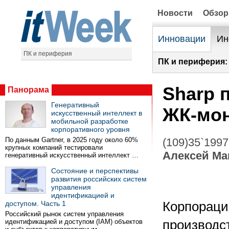
Новости
Обзо
Инновации
Ин
ПК и периферия
ПК и периферия:
Sharp 
Панорама
Генеративный
ЖК-мо
искусственный интеллект в
мобильной разработке
корпоративного уровня
По данным Gartner, в 2025 году около 60%
(109)35`1997
крупных компаний тестировали
Алексей Ма
генеративный искусственный интеллект …
Состояние и перспективы
развития российских систем
управления
идентификацией и
доступом. Часть 1
Корпорация
Российский рынок систем управления
идентификацией и доступом (IAM) объектов
производс