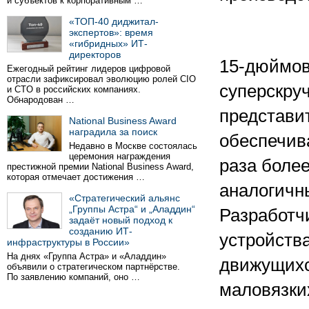
и субъектов к корпоративным …
«ТОП-40 диджитал-
экспертов»: время
«гибридных» ИТ-
директоров
15-дюймов
Ежегодный рейтинг лидеров цифровой
отрасли зафиксировал эволюцию ролей CIO
суперскру
и CTO в российских компаниях.
Обнародован …
представи
National Business Award
наградила за поиск
обеспечив
Недавно в Москве состоялась
церемония награждения
раза боле
престижной премии National Business Award,
которая отмечает достижения …
аналогичн
«Стратегический альянс
„Группы Астра“ и „Аладдин“
Разработч
задаёт новый подход к
созданию ИТ-
устройств
инфраструктуры в России»
На днях «Группа Астра» и «Аладдин»
движущихс
объявили о стратегическом партнёрстве.
По заявлению компаний, оно …
маловязки