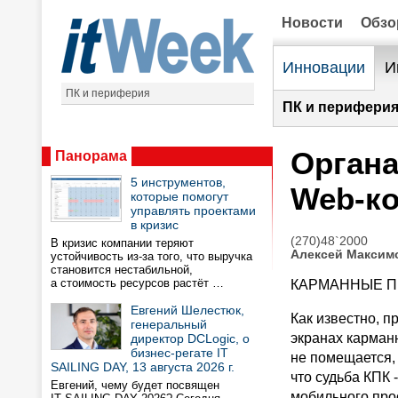
Новости
Обз
Инновации
И
ПК и периферия
ПК и периферия
Органа
Панорама
5 инструментов,
Web-ко
которые помогут
управлять проектами
в кризис
(270)48`2000
В кризис компании теряют
Алексей Максим
устойчивость из-за того, что выручка
становится нестабильной,
а стоимость ресурсов растёт …
КАРМАННЫЕ П
Евгений Шелестюк,
Как известно, 
генеральный
экранах карман
директор DCLogic, о
бизнес-регате IT
не помещается, 
SAILING DAY, 13 августа 2026 г.
что судьба КПК
Евгений, чему будет посвящен
мобильного прос