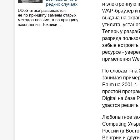
и электронную п
редких случаях
DDoS-атаки развиваются
WAP-браузер и 
не по принципу замены старых
выдача на экра
методов новыми, а по принципу
утилита, устано
накопления. Техники …
Теперь у разраб
разряда пользов
забыв встроить
ресурсе - увере
применения Web
По словам г-на 
занимая пример
Palm на 2001 г.
простой програ
Digital на базе
удастся решить
Любопытное зая
Computing Ульр
России (в Вост
Венгрии и други