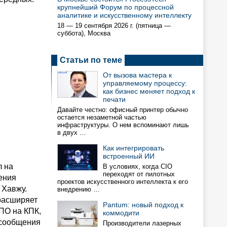
крупнейший Форум по процессной
аналитике и искусственному интеллекту
18 — 19 сентября 2026 г. (пятница —
суббота), Москва
Статьи по теме
От вызова мастера к
управляемому процессу:
как бизнес меняет подход к
печати
Давайте честно: офисный принтер обычно
остается незаметной частью
инфраструктуры. О нем вспоминают лишь
в двух …
Как интегрировать
встроенный ИИ
л на
В условиях, когда CIO
переходят от пилотных
ения
проектов искусственного интеллекта к его
 Хавжу.
внедрению …
 расширяет
Pantum: новый подход к
ПО на КПК,
коммодити
-сообщения
Производители лазерных