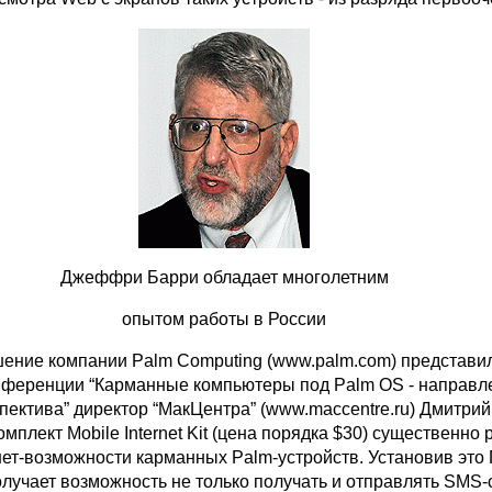
Джеффри Барри обладает многолетним
опытом работы в России
ение компании Palm Computing (www.palm.com) представи
нференции “Карманные компьютеры под Palm OS - направл
пектива” директор “МакЦентра” (www.maccentre.ru) Дмитрий
плект Mobile Internet Kit (цена порядка $30) существенно
ет-возможности карманных Palm-устройств. Установив это 
олучает возможность не только получать и отправлять SMS