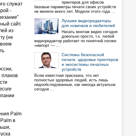
принтеров для офисов
ого служат
базовые параметры печати своих устройств
рой -
не меняли много лет. Модели этого года …
резание”
Лучшие видеоредакторы
ный сайт.
для новичков и любителей
лей из
Начать монтаж видео сегодня
довольно просто, т.к. любой
ту (не
видеоредактор работает по понятной логике
своем
«импорт — …
ть
Системы безопасной
печати: здоровье принтеров
и экосистемы печатных
оссии,
устройств
и планов
Всем известная присказка, что нет
полностью здоровых людей, есть лишь
ости
недообследованные, как никогда актуальна
ecure
сегодня …
омпании
ения Palm
 Palm в
льши,
пуска