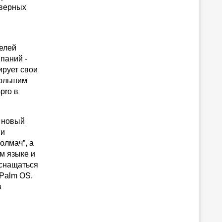
тверных
елей
паний -
ирует свои
большим
pro в
л новый
 и
олмач”, а
м языке и
оснащаться
Palm OS.
в