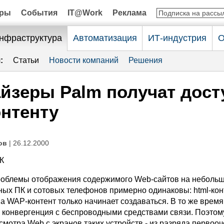
оры
События
IT@Work
Реклама
нфраструктура
Автоматизация
ИТ-индустрия
О
:
Статьи
Новости компаний
Решения
йзеры Palm получат дост
нтенту
ов
| 26.12.2000
К
проблемы отображения содержимого Web-сайтов на неболь
ных ПК и сотовых телефонов примерно одинаковы: html-кон
а WAP-контент только начинает создаваться. В то же время
 - конвергенция с беспроводными средствами связи. Поэтом
мотра Web с экранов таких устройств - из разряда первоо