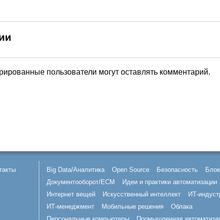
ии
трированные пользователи могут оставлять комментарий.
такты
Big Data/Аналитика
Open Source
Безопасность
Блок
Документооборот/ECM
Идеи и практики автоматизации
Интернет вещей
Искусственный интеллект
ИТ-индуст
ИТ-менеджмент
Мобильные решения
Облака
Персональные компьютеры
Промышленная автоматиза