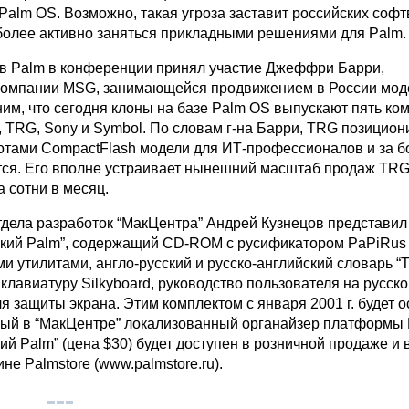
 Palm OS. Возможно, такая угроза заставит российских соф
более активно заняться прикладными решениями для Palm.
в Palm в конференции принял участие Джеффри Барри,
компании MSG, занимающейся продвижением в России мод
им, что сегодня клоны на базе Palm OS выпускают пять ком
, TRG, Sony и Symbol. По словам г-на Барри, TRG позицион
тами CompactFlash модели для ИТ-профессионалов и за 
тся. Его вполне устраивает нынешний масштаб продаж TRG
а сотни в месяц.
тдела разработок “МакЦентра” Андрей Кузнецов представи
сский Palm”, содержащий CD-ROM с русификатором PaPiRus
 утилитами, англо-русский и русско-английский словарь “Т
клавиатуру Silkyboard, руководство пользователя на русско
я защиты экрана. Этим комплектом с января 2001 г. будет 
ый в “МакЦентре” локализованный органайзер платформы 
ий Palm” (цена $30) будет доступен в розничной продаже и 
не Palmstore (www.palmstore.ru).