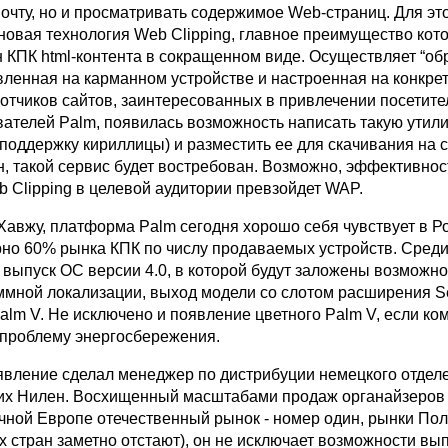
очту, но и просматривать содержимое Web-страниц. Для эт
новая технология Web Clipping, главное преимущество кото
н КПК html-контента в сокращенном виде. Осуществляет “об
вленная на карманном устройстве и настроенная на конкрет
отчиков сайтов, заинтересованных в привлечении посетите
ателей Palm, появилась возможность написать такую утили
 поддержку кириллицы) и разместить ее для скачивания на 
н, такой сервис будет востребован. Возможно, эффективнос
 Clipping в целевой аудитории превзойдет WAP.
Хавжу, платформа Palm сегодня хорошо себя чувствует в Р
но 60% рынка КПК по числу продаваемых устройств. Сред
 - выпуск ОС версии 4.0, в которой будут заложены возможн
ммной локализации, выход модели со слотом расширения S
 Palm V. Не исключено и появление цветного Palm V, если к
 проблему энергосбережения.
вление сделал менеджер по дистрибуции немецкого отдел
их Нилен. Восхищенный масштабами продаж органайзеров
очной Европе отечественный рынок - номер один, рынки По
х стран заметно отстают), он не исключает возможности вы