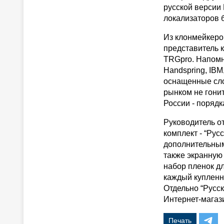
русской версии
локализаторов 
Из клонмейкеро
представитель 
TRGpro. Напомн
Handspring, IBM
оснащенные сло
рынком не гони
России - порядк
Руководитель о
комплект - “Ру
дополнительными
также экранную 
набор пленок дл
каждый купленн
Отдельно “Русск
Интернет-магази
Печать