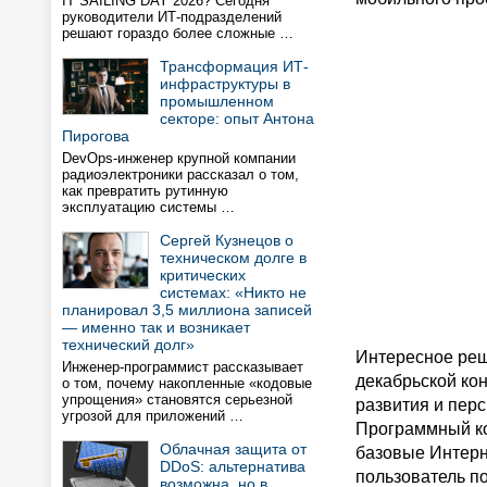
IT SAILING DAY 2026? Сегодня
руководители ИТ-подразделений
решают гораздо более сложные …
Трансформация ИТ-
инфраструктуры в
промышленном
секторе: опыт Антона
Пирогова
DevOps-инженер крупной компании
радиоэлектроники рассказал о том,
как превратить рутинную
эксплуатацию системы …
Сергей Кузнецов о
техническом долге в
критических
системах: «Никто не
планировал 3,5 миллиона записей
— именно так и возникает
технический долг»
Интересное реш
Инженер-программист рассказывает
декабрьской ко
о том, почему накопленные «кодовые
упрощения» становятся серьезной
развития и перс
угрозой для приложений …
Программный ком
Облачная защита от
базовые Интерн
DDoS: альтернатива
пользователь п
возможна, но в