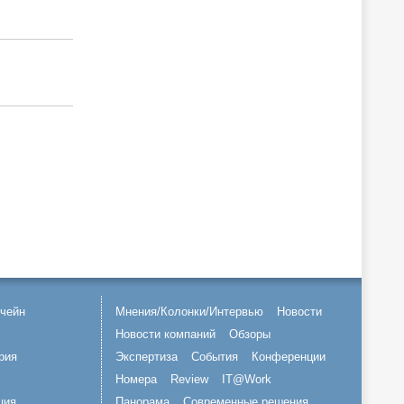
чейн
Мнения/Колонки/Интервью
Новости
Новости компаний
Обзоры
рия
Экспертиза
События
Конференции
Номера
Review
IT@Work
ция
Панорама
Современные решения