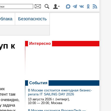
блака
Безопасность
уп к
Интересно
События
ших
В Москве состоится ежегодная бизнес-
тент там
регата IT SAILING DAY 2026
13 августа 2026 г. (четверг),
 очевидно,
10:00 — 20:00
, Москва
у задача
чередных.
В Москве состоится ProcessTech —