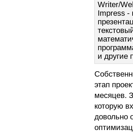
Writer/We
Impress -
презентац
текстовый
математич
программ
и другие 
Собственн
этап проек
месяцев. З
которую в
довольно о
оптимизац