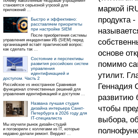
почему накопленные «кодовые упрощения»
становятся серьезной угрозой для
маркой iRU
приложений …
продукта -
Быстро и эффективно:
расставляем приоритеты
при настройке SIEM
называетс
После приобретения системы
управления инцидентами ИБ (SIEM) перед
собственн
организацией встаёт практический вопрос:
как сделать так …
основе отк
Состояние и перспективы
помимо са
развития российских систем
управления
идентификацией и
утилит. Гл
доступом. Часть 2
Геннадия 
Российское vs иностранное Сравнивая
функционал отечественных решений для
управления идентификацией и доступом …
развитию б
Названа лучшая студия
чтобы пре
дизайна интерьера Санкт-
Петербурга в 2026 году для
выбора, о
IT-специалиста
Мы изучили рынок дизайн-студий
полнофунк
и поговорили с коллегами из IT, которые
недавно делали ремонт. Вердикт …