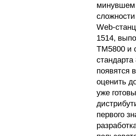
минувшем 
сложности 
Web-станци
1514, вып
TM5800 и 
стандарта 
появятся в
оценить до
уже готовы
дистрибут
первого зн
разработк