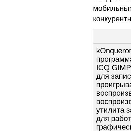
мобильным
конкурент
kOnqueror
программа
ICQ GIMP 
для запи
проигрыв
воспроизв
воспроиз
утилита з
для рабо
графическ