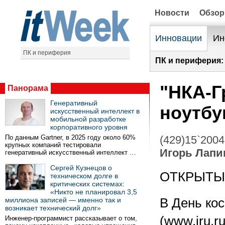
Новости
Обзо
Инновации
Ин
ПК и периферия
ПК и периферия:
"НКА-Г
Панорама
Генеративный
ноутбу
искусственный интеллект в
мобильной разработке
корпоративного уровня
По данным Gartner, в 2025 году около 60%
(429)15`2004
крупных компаний тестировали
Игорь Лапи
генеративный искусственный интеллект …
Сергей Кузнецов о
ОТКРЫТЫ
техническом долге в
критических системах:
«Никто не планировал 3,5
миллиона записей — именно так и
В День ко
возникает технический долг»
(www.iru.r
Инженер-программист рассказывает о том,