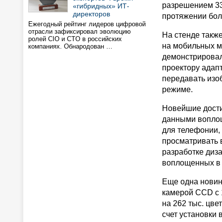
разрешением 33
«гибридных» ИТ-
директоров
протяжении боле
Ежегодный рейтинг лидеров цифровой
отрасли зафиксировал эволюцию
На стенде такж
ролей CIO и CTO в российских
на мобильных му
компаниях. Обнародован …
демонстрировал
проектору адап
передавать изо
режиме.
Новейшие дости
данными воплощ
для телефонии,
просматривать 
разработке диз
воплощенных в
Еще одна новин
камерой CCD с 
на 262 тыс. цве
счет установки 