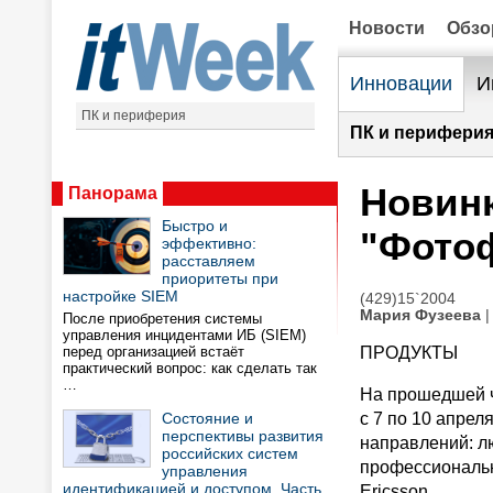
Новости
Обз
Инновации
И
ПК и периферия
ПК и периферия
Новинк
Панорама
Быстро и
"Фото
эффективно:
расставляем
приоритеты при
настройке SIEM
(429)15`2004
Мария Фузеева
|
После приобретения системы
управления инцидентами ИБ (SIEM)
перед организацией встаёт
ПРОДУКТЫ
практический вопрос: как сделать так
…
На прошедшей ч
Состояние и
с 7 по 10 апрел
перспективы развития
направлений: л
российских систем
профессиональн
управления
идентификацией и доступом. Часть
Ericsson.