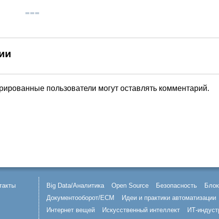
ии
трированные пользователи могут оставлять комментарий.
такты
Big Data/Аналитика
Open Source
Безопасность
Блок
Документооборот/ECM
Идеи и практики автоматизации
Интернет вещей
Искусственный интеллект
ИТ-индуст