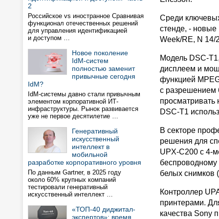
2
Российское vs иностранное Сравнивая
Среди ключевых
функционал отечественных решений
стенде, - новы
для управления идентификацией
и доступом …
Week/RE, N 14/20
Новое поколение
Модель DSC-T1,
IdM-систем
полностью заменит
дисплеем и мощ
привычные сегодня
функцией MPEG 
IdM?
с разрешением 6
IdM-системы давно стали привычным
просматривать н
элементом корпоративной ИТ-
инфраструктуры. Рынок развивается
DSC-T1 использу
уже не первое десятилетие …
В секторе проф
Генеративный
искусственный
решения для сп
интеллект в
UPX-C200 с 4-м
мобильной
разработке корпоративного уровня
беспроводному к
По данным Gartner, в 2025 году
белых снимков (
около 60% крупных компаний
тестировали генеративный
Контроллер UPA
искусственный интеллект …
принтерами. Для
«ТОП-40 диджитал-
качества Sony 
экспертов»: время