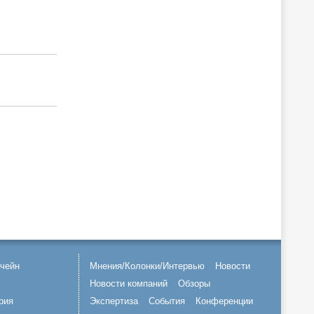
чейн
Мнения/Колонки/Интервью
Новости
Новости компаний
Обзоры
рия
Экспертиза
События
Конференции