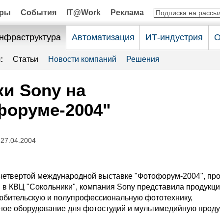
оры
События
IT@Work
Реклама
нфраструктура
Автоматизация
ИТ-индустрия
О
:
Статьи
Новости компаний
Решения
и Sony на
форуме-2004"
 27.04.2004
етвертой международной выставке "Фотофорум-2004", пр
я в КВЦ "Сокольники", компания Sony представила продукц
юбительскую и полупрофессиональную фототехнику,
ое оборудование для фотостудий и мультимедийную прод