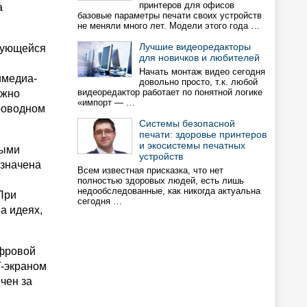
принтеров для офисов
а
базовые параметры печати своих устройств
не меняли много лет. Модели этого года …
Лучшие видеоредакторы
ирующейся
для новичков и любителей
Начать монтаж видео сегодня
имедиа-
довольно просто, т.к. любой
видеоредактор работает по понятной логике
ожно
«импорт — …
роводном
Системы безопасной
печати: здоровье принтеров
и экосистемы печатных
ными
устройств
азначена
Всем известная присказка, что нет
полностью здоровых людей, есть лишь
недообследованные, как никогда актуальна
При
сегодня …
а идеях,
ифровой
T-экраном
чен за