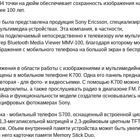
4 точки на дюйм обеспечивает сохранность изображения н
е 100 лет.
е была представлена продукция Sony Ericsson, специализ
льтимедиа-устройствах. Эта компания, в частности,
а подключаемый непосредственно к телевизору или мульт
тер Bluetooth Media Viewer MMV-100, благодаря которому м
бражения с мобильного телефона на большой экран в бесп
жения в области работы с изображениями и мультимедий
ены в мобильном телефоне K700. Одна его панель предн
 вторая - для фото- и видеосъемки. С помощью K700 можно
видеоклипы, а также прослушивать радио в диапазоне FM. 
айна и функциональности модели создатели основывались н
 цифровых фотокамерах Sony.
ка - мобильный телефон S700, оснащенный встроенной ц
1,3-мегапиксельной матрицей и 2,3-дюймовым цветным TF
тов. Объем внутренней памяти устройства может быть увели
в него карточки памяти Memory Stick Duo.