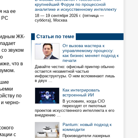
крупнейший Форум по процессной
аналитике и искусственному интеллекту
я на ее
18 — 19 сентября 2026 г. (пятница —
. PC
суббота), Москва
ридным ЖК-
Статьи по теме
бладает
От вызова мастера к
 со звуком
управляемому процессу:
как бизнес меняет подход к
но
печати
кже, что в
Давайте честно: офисный принтер обычно
зумом.
остается незаметной частью
инфраструктуры. О нем вспоминают лишь
в двух …
йшие
съемки
Как интегрировать
встроенный ИИ
ойству по
В условиях, когда CIO
 и черно-
переходят от пилотных
проектов искусственного интеллекта к его
внедрению …
Pantum: новый подход к
сокого
коммодити
мации с
Производители лазерных