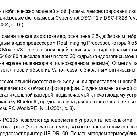
 любительских моделей этой фирмы, демонстрировавшихс
е цифровые фотокамеры Cyber-shot DSC-T1 и DSC-F828 (см
04, с. 16).
 самая тонкая из фотокамер, оснащена 2,5-дюймовым гиб
ным видеопроцессором Real Imaging Processor, который о
Movie VX Fine, позволяющей записывать видеофрагменты
40х480 пикселов при частоте 30 кадр./с (видеозапись мож
а экране телевизора в полноэкранном режиме). Отметим та
ется новый объектив Vario-Tessar с 3-кратным оптическим 
ессиональной фототехники Sony были представлены нове
ециалистов в области фотографии. Студия моментальной 
егапиксельной камерой, подключаемой к печатающему устр
аналу Bluetooth, предназначена для изготовления цветных
см. PC Week/RE, N 11/2004, с. 8).
-PC105 позволяет одновременно управлять несколькими
 быстрого (3 отпечатка в минуту) изготовления снимков вы
предлагает принтер UP-DR100. Печать методом термосубли