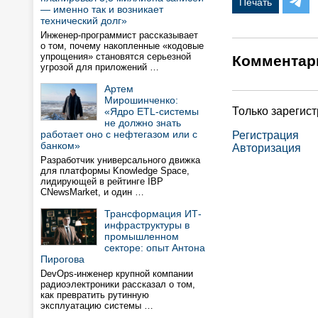
Печать
— именно так и возникает
технический долг»
Инженер-программист рассказывает
о том, почему накопленные «кодовые
упрощения» становятся серьезной
Комментар
угрозой для приложений …
Артем
Мирошинченко:
Только зарегис
«Ядро ETL-системы
не должно знать
работает оно с нефтегазом или с
Регистрация
банком»
Авторизация
Разработчик универсального движка
для платформы Knowledge Space,
лидирующей в рейтинге IBP
CNewsMarket, и один …
Трансформация ИТ-
инфраструктуры в
промышленном
секторе: опыт Антона
Пирогова
DevOps-инженер крупной компании
радиоэлектроники рассказал о том,
как превратить рутинную
эксплуатацию системы …