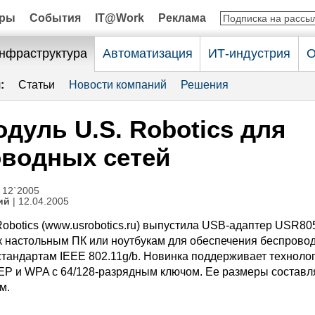
оры
События
IT@Work
Реклама
нфраструктура
Автоматизация
ИТ-индустрия
О
:
Статьи
Новости компаний
Решения
дуль U.S. Robotics для
оводных сетей
 12`2005
ий
| 12.04.2005
obotics (www.usrobotics.ru) выпустила USB-адаптер USR80
 настольным ПК или ноутбукам для обеспечения беспрово
стандартам IEEE 802.11g/b. Новинка поддерживает техноло
 и WPA с 64/128-разрядным ключом. Ее размеры составл
м.