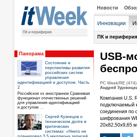
Новости
Обз
Инновации
И
ПК и периферия
ПК и периферия
USB-мо
Панорама
Состояние и
беспр
перспективы развития
российских систем
управления
идентификацией и доступом. Часть
PC Week/RE (474)
2
Андрей Удовицк
Российское vs иностранное Сравнивая
Компания U.S. R
функционал отечественных решений
для управления идентификацией
подключаемый к
и доступом …
соединения по 
Сергей Кузнецов о
шифрования WEP
техническом долге в
20х82,50х9,65 м
критических
системах: «Никто не
планировал 3,5 миллиона записей