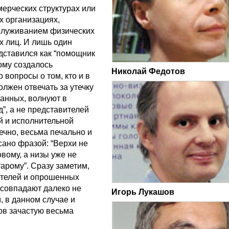
мерческих структурах или
х организациях,
служиванием физических
х лиц. И лишь один
дставился как “помощник
ому создалось
Николай Федотов
о вопросы о том, кто и в
олжен отвечать за утечку
анных, волнуют в
”, а не представителей
й и исполнительной
нечно, весьма печально и
сано фразой: “Верхи не
овому, а низы уже не
тарому”. Сразу заметим,
ателей и опрошенных
 совпадают далеко не
Игорь Лукашов
, в данном случае и
ов зачастую весьма