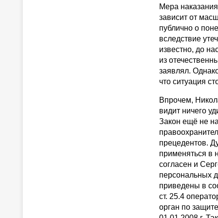
Мера наказания
зависит от мас
публично о пон
вследствие утеч
известно, до н
из отечественн
заявлял. Однако
что ситуация ст
Впрочем, Никол
видит ничего уд
Закон ещё не н
правоохранител
прецедентов. Д
применяться в н
согласен и Серг
персональных д
приведены в соо
ст. 25.4 опера
орган по защит
01.01.2008 г. Та