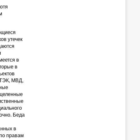
отя
м
ющиеся
ов утечек
даются
и
меется в
торые в
ъектов
ТЭК, МВД,
нные
ацеленные
мственные
циального
точно. Беда
анных в
 по правам