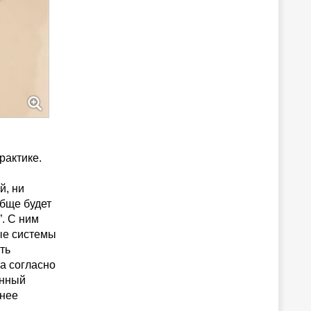
рактике.
й, ни
обще будет
”. С ним
ные системы
ть
 а согласно
енный
днее