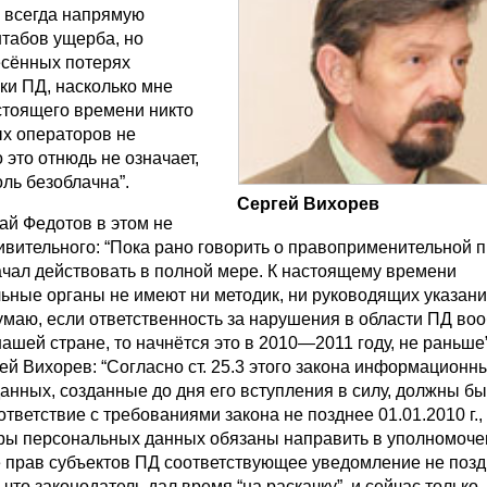
 всегда напрямую
штабов ущерба, но
есённых потерях
ки ПД, насколько мне
астоящего времени никто
ых операторов не
 это отнюдь не означает,
оль безоблачна”.
Сергей Вихорев
ай Федотов в этом не
ивительного: “Пока рано говорить о правоприменительной п
ачал действовать в полной мере. К настоящему времени
ьные органы не имеют ни методик, ни руководящих указани
умаю, если ответственность за нарушения в области ПД во
ашей стране, то начнётся это в 2010—2011 году, не раньше
ей Вихорев: “Согласно ст. 25.3 этого закона информацион
анных, созданные до дня его вступления в силу, должны бы
тветствие с требованиями закона не позднее 01.01.2010 г.,
торы персональных данных обязаны направить в уполномоч
е прав субъектов ПД соответствующее уведомление не поз
к что законодатель дал время “на раскачку”, и сейчас только