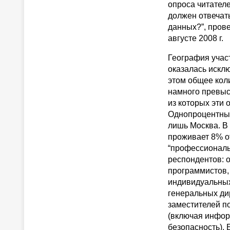
опроса читател
должен отвечат
данных?”, пров
августе 2008 г.
География учас
оказалась искл
этом общее кол
намного превыс
из которых эти 
Однопроцентны
лишь Москва. В 
проживает 8% о
“профессиональ
респондентов: 
программистов,
индивидуальны
генеральных ди
заместителей п
(включая инфо
безопасность).