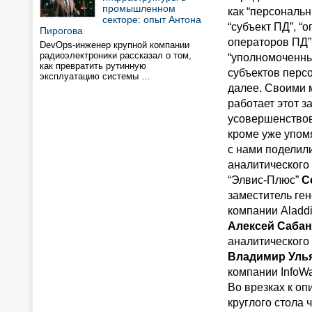
промышленном
как “персональн
секторе: опыт Антона
“субъект ПД”, “
Пирогова
операторов ПД”
DevOps-инженер крупной компании
радиоэлектроники рассказал о том,
“уполномоченны
как превратить рутинную
субъектов перс
эксплуатацию системы …
далее. Своими 
работает этот за
усовершенствов
кроме уже упом
с нами поделил
аналитического
“Элвис-Плюс”
С
заместитель ге
компании Aladdi
Алексей Саба
аналитического 
Владимир Уль
компании InfoW
Во врезках к оп
круглого стола 