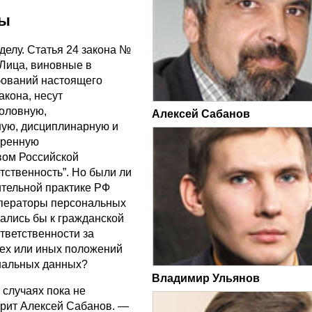
ты
делу. Статья 24 закона №
“Лица, виновные в
бований настоящего
акона, несут
головную,
Алексей Сабанов
ую, дисциплинарную и
тренную
вом Российской
тственность”. Но были ли
тельной практике РФ
операторы персональных
ались бы к гражданской
тветственности за
ех или иных положений
нальных данных?
Владимир Ульянов
х случаях пока не
рит Алексей Сабанов. —