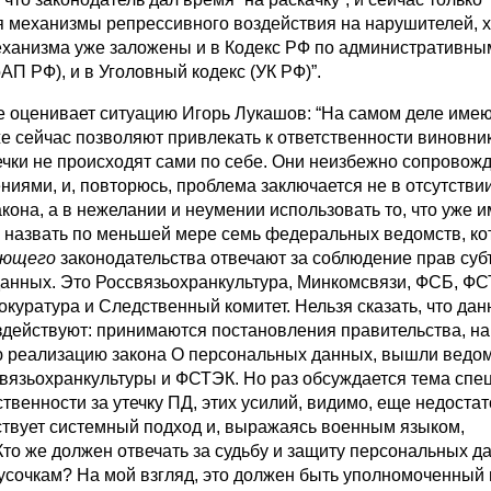
 механизмы репрессивного воздействия на нарушителей, х
еханизма уже заложены и в Кодекс РФ по административны
П РФ), и в Уголовный кодекс (УК РФ)”.
е оценивает ситуацию Игорь Лукашов: “На самом деле име
е сейчас позволяют привлекать к ответственности виновник
течки не происходят сами по себе. Они неизбежно сопровож
иями, и, повторюсь, проблема заключается не в отсутстви
кона, а в нежелании и неумении использовать то, что уже и
 назвать по меньшей мере семь федеральных ведомств, ко
ующего
законодательства отвечают за соблюдение прав суб
анных. Это Россвязьохранкультура, Минкомсвязи, ФСБ, ФС
куратура и Следственный комитет. Нельзя сказать, что да
здействуют: принимаются постановления правительства, н
ю реализацию закона О персональных данных, вышли ведо
вязьохранкультуры и ФСТЭК. Но раз обсуждается тема спе
ственности за утечку ПД, этих усилий, видимо, еще недоста
тствует системный подход и, выражаясь военным языком,
то же должен отвечать за судьбу и защиту персональных д
кусочкам? На мой взгляд, это должен быть уполномоченный