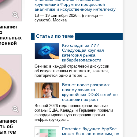
крупнейший Форум по процессной
аналитике и искусственному интеллекту
18 — 19 сентября 2026 г. (пятница —
суббота), Москва
мпания
о
Статьи по теме
ональных
ионной
Кто следит за ИИ?
Следующая крупная
категория рынка
кибербезопасности
Сейчас в каждой отраслевой дискуссии
об искусственном интеллекте, кажется,
повторяется одно и то же …
Ботнет после разгрома:
почему зачистка
крупнейших DDoS-сетей не
остановит их рост
Весной 2026 года правоохранительные
органы США, Канады и Германии провели
скоординированную операцию против
инфраструктуры …
мпания
ть об
Forrester: будущее AppSec
ых тем
может быть автономным, но