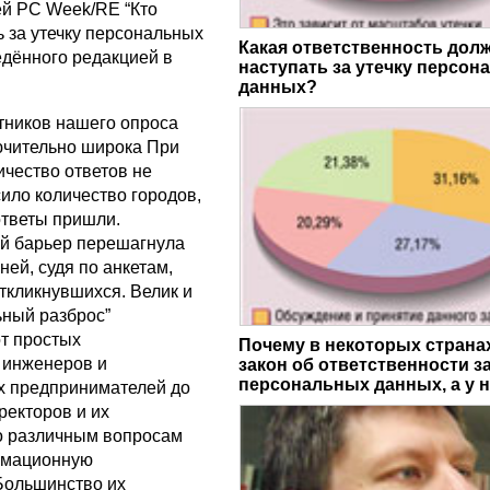
ей PC Week/RE “Кто
ь за утечку персональных
Какая ответственность дол
едённого редакцией в
наступать за утечку персон
данных?
тников нашего опроса
ючительно широка При
ичество ответов не
ило количество городов,
ответы пришли.
й барьер перешагнула
ней, судя по анкетам,
ткликнувшихся. Велик и
ный разброс”
от простых
Почему в некоторых страна
 инженеров и
закон об ответственности за
персональных данных, а у н
х предпринимателей до
ректоров и их
о различным вопросам
рмационную
 Большинство их