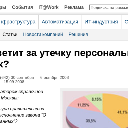
оры
События
IT@Work
Реклама
нфраструктура
Автоматизация
ИТ-индустрия
О
Статьи
Новости компаний
Решения
ветит за утечку персонал
х?
642) 30 сентября — 6 октября 2008
н
| 15.09.2008
ратором справочной
 Москвы:
тура правительства
сполнение закона “О
данных”?