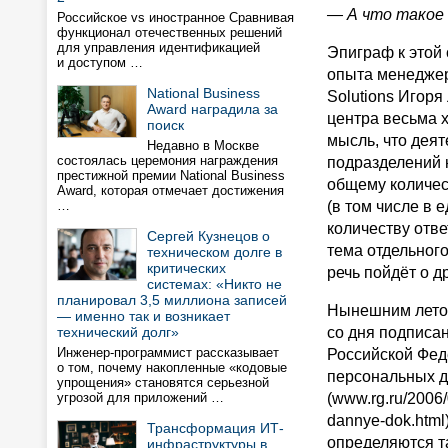
— А что такое
Российское vs иностранное Сравнивая
функционал отечественных решений
для управления идентификацией
Эпиграф к этой 
и доступом …
опыта менеджер
National Business
Solutions Игоря
Award наградила за
центра весьма 
поиск
мысль, что деят
Недавно в Москве
состоялась церемония награждения
подразделений 
престижной премии National Business
общему количес
Award, которая отмечает достижения
…
(в том числе в 
количеству отве
Сергей Кузнецов о
тема отдельного
техническом долге в
критических
речь пойдёт о д
системах: «Никто не
планировал 3,5 миллиона записей
Нынешним летом
— именно так и возникает
технический долг»
со дня подписан
Инженер-программист рассказывает
Российской Фед
о том, почему накопленные «кодовые
персональных 
упрощения» становятся серьезной
угрозой для приложений …
(www.rg.ru/2006/
dannye-dok.html
Трансформация ИТ-
определяются т
инфраструктуры в