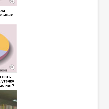
жна
альных
х есть
 утечку
ас нет?