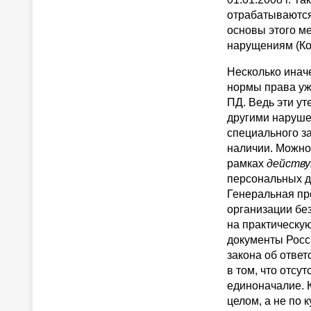
отрабатываются
основы этого м
нарущениям (КоА
Несколько инач
нормы права уж
ПД. Ведь эти у
другими нарушен
специального за
наличии. Можно
рамках
действ
персональных д
Генеральная про
организации бе
на практическу
документы Росс
закона об ответ
в том, что отсу
единоначалие. К
целом, а не по 