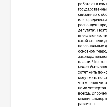
работают в ком
государственны
связанных с об
или юридически
респондент пре
депутата”. Поэт
впечатление, чт
какой степени д
персональных д
основном “народ
законодательно
власти. Что, ко
может быть опи
хотят жить по-н
могут жить по-с
что мнения чит
нами экспертов
всегда. Впрочем
мнения эксперт
различны.