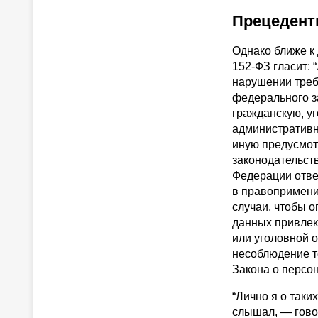
Прецеден
Однако ближе к 
152-ФЗ гласит: 
нарушении тре
федерального з
гражданскую, у
административн
иную предусмо
законодательст
Федерации отве
в правопримени
случаи, чтобы 
данных привлек
или уголовной о
несоблюдение т
Закона о персо
“Лично я о таки
слышал, — гово