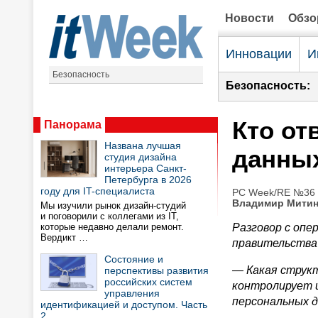
Новости
Обз
Инновации
И
Безопасность
Безопасность:
Кто от
Панорама
Названа лучшая
данны
студия дизайна
интерьера Санкт-
Петербурга в 2026
году для IT-специалиста
PC Week/RE №36 (
Владимир Мити
Мы изучили рынок дизайн-студий
и поговорили с коллегами из IT,
которые недавно делали ремонт.
Разговор с опе
Вердикт …
правительства
Состояние и
— Какая струк
перспективы развития
российских систем
контролирует и
управления
персональных 
идентификацией и доступом. Часть
2