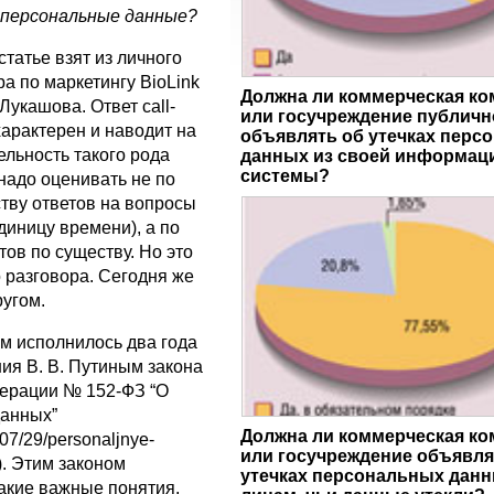
 персональные данные?
статье взят из личного
а по маркетингу BioLink
Должна ли коммерческая ко
 Лукашова. Ответ сall-
или госучреждение публичн
характерен и наводит на
объявлять об утечках перс
ельность такого рода
данных из своей информац
системы?
надо оценивать не по
тву ответов на вопросы
единицу времени), а по
тов по существу. Но это
 разговора. Сегодня же
ругом.
 исполнилось два года
ия В. В. Путиным закона
ерации № 152-ФЗ “О
данных”
Должна ли коммерческая ко
07/29/personaljnye-
или госучреждение объявля
). Этим законом
утечках персональных данн
акие важные понятия,