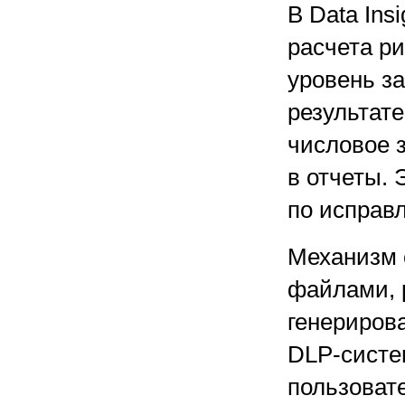
В Data Ins
расчета р
уровень з
результате
числовое з
в отчеты.
по исправ
Механизм 
файлами, р
генериров
DLP-систе
пользоват