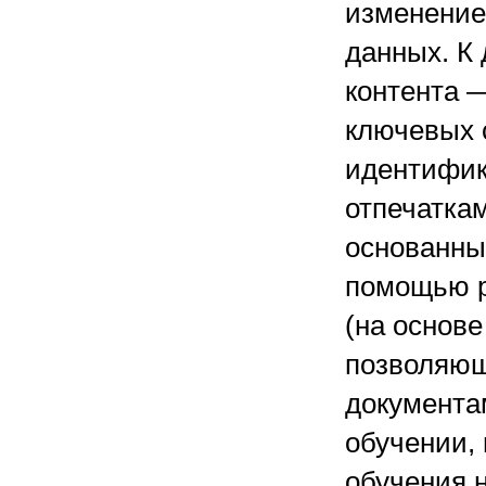
изменение
данных. К
контента 
ключевых 
идентифика
отпечатка
основанный
помощью р
(на основе
позволяющ
документа
обучении,
обучения 