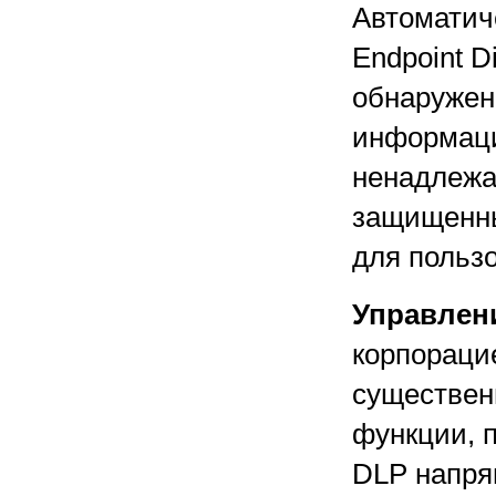
Автоматич
Endpoint D
обнаружен
информаци
ненадлежа
защищенны
для польз
Управлен
корпораци
существен
функции, 
DLP напрям