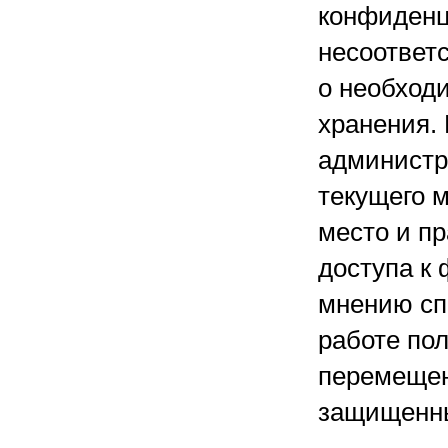
конфиденц
несоответ
о необход
хранения. 
администр
текущего 
место и п
доступа к 
мнению сп
работе по
перемещен
защищенны