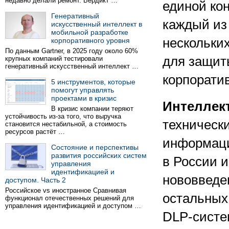
недавно делали ремонт. Вердикт …
единой ко
Генеративный
каждый из 
искусственный интеллект в
мобильной разработке
нескольки
корпоративного уровня
По данным Gartner, в 2025 году около 60%
для защиты
крупных компаний тестировали
генеративный искусственный интеллект …
корпоратив
5 инструментов, которые
помогут управлять
проектами в кризис
Интеллек
В кризис компании теряют
устойчивость из-за того, что выручка
технически
становится нестабильной, а стоимость
ресурсов растёт …
информаци
Состояние и перспективы
развития российских систем
в России 
управления
идентификацией и
нововведен
доступом. Часть 2
Российское vs иностранное Сравнивая
остальных
функционал отечественных решений для
управления идентификацией и доступом …
DLP-систем