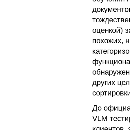
документо
тождествен
оценкой) з
похожих, н
категориз
функционал
обнаружени
других це
сортировк
До официа
VLM тести
клиентов,