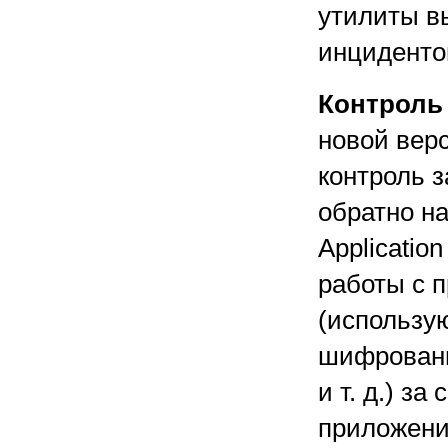
утилиты в
инциденто
Контроль
новой вер
контроль з
обратно на
Applicatio
работы с 
(использу
шифровани
и т. д.) з
приложений