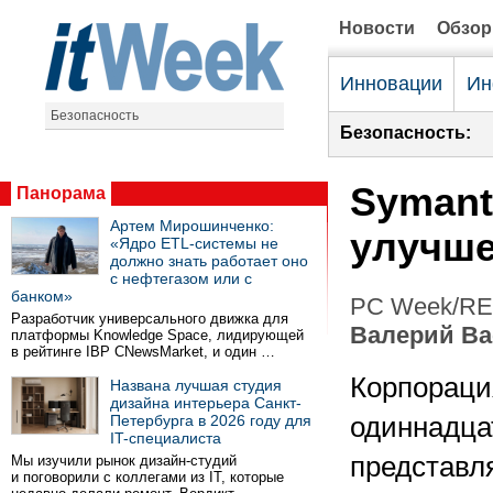
Новости
Обзо
Инновации
Ин
Безопасность
Безопасность:
Symant
Панорама
Артем Мирошинченко:
улучше
«Ядро ETL-системы не
должно знать работает оно
с нефтегазом или с
банком»
PC Week/RE 
Разработчик универсального движка для
Валерий В
платформы Knowledge Space, лидирующей
в рейтинге IBP CNewsMarket, и один …
Корпораци
Названа лучшая студия
дизайна интерьера Санкт-
Петербурга в 2026 году для
одиннадца
IT-специалиста
представл
Мы изучили рынок дизайн-студий
и поговорили с коллегами из IT, которые