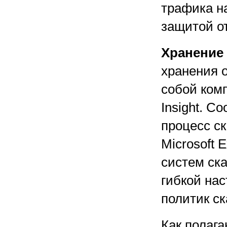
трафика н
защитой от
Хранение
хранения 
собой ком
Insight. С
процесс с
Microsoft 
систем ска
гибкой на
политик с
Как полага