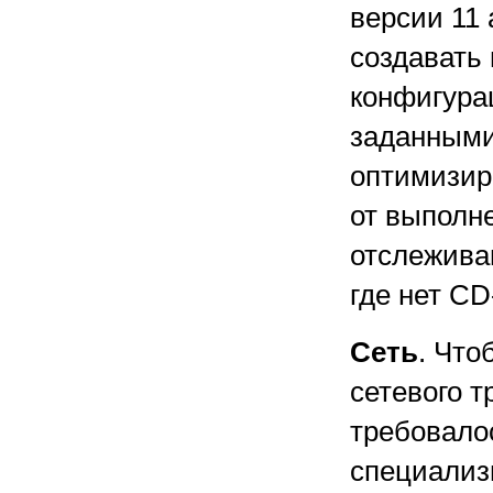
версии 11
создавать 
конфигурац
заданными
оптимизиро
от выполн
отслежива
где нет CD
Сеть
. Что
сетевого 
требовало
специализ