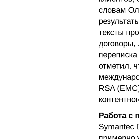
словам Ол
результаты
тексты пр
договоры,
переписка 
отметил, 
междунаро
RSA (EMC)
контентног
Работа с
Symantec 
примерно у