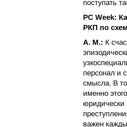
поступать та
PC Week: К
РКП по схе
А. М.:
К счас
эпизодическ
узкоспециа
персонал и 
смысла. В т
именно этого
юридически 
преступления
важен кажды