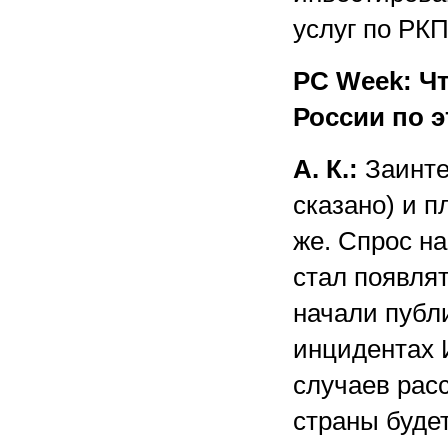
услуг по РКП
PC Week: Ч
России по 
А. К.:
Заинте
сказано) и 
же. Спрос н
стал появлят
начали публ
инцидентах 
случаев рас
страны буде