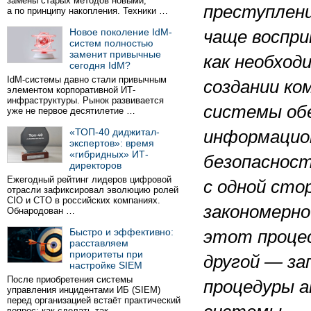
замены старых методов новыми,
преступлени
а по принципу накопления. Техники …
Новое поколение IdM-
чаще воспр
систем полностью
заменит привычные
как необход
сегодня IdM?
IdM-системы давно стали привычным
создании ко
элементом корпоративной ИТ-
инфраструктуры. Рынок развивается
системы об
уже не первое десятилетие …
«ТОП-40 диджитал-
информацио
экспертов»: время
«гибридных» ИТ-
безопасност
директоров
Ежегодный рейтинг лидеров цифровой
с одной сто
отрасли зафиксировал эволюцию ролей
CIO и CTO в российских компаниях.
закономерн
Обнародован …
Быстро и эффективно:
этот процес
расставляем
приоритеты при
другой — за
настройке SIEM
После приобретения системы
процедуры а
управления инцидентами ИБ (SIEM)
перед организацией встаёт практический
вопрос: как сделать так …