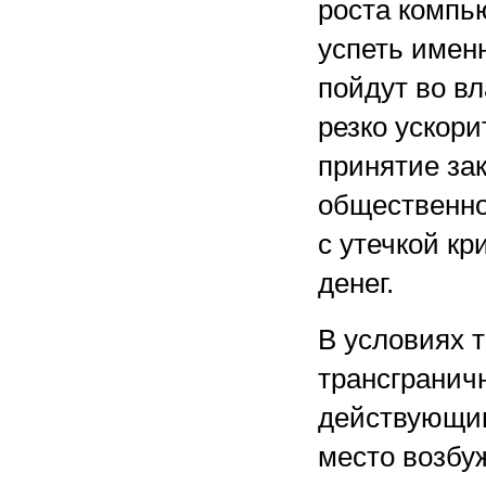
роста компь
успеть имен
пойдут во в
резко ускор
принятие за
общественно
с утечкой к
денег.
В условиях 
трансгранич
действующим
место возбу