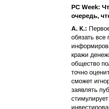
PC Week: Ч
очередь, ч
А. К.:
Первое,
обязать все
информирова
кражи денеж
общество по
точно оцени
сможет игнор
заявлять пу
стимулирует
инвестирова