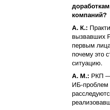
доработкам
компаний?
А. К.:
Практи
вызвавших Р
первым лица
почему это 
ситуацию.
А. М.:
РКП —
ИБ-проблем 
расследуютс
реализовавш