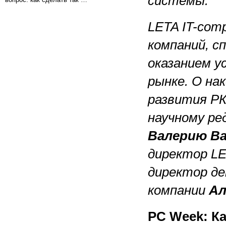
системы.
LETA IT-com
компаний, с
оказанием у
рынке. О на
развития РК
научному ре
Валерию Ва
директор LE
директор де
компании
Ал
PC Week: К