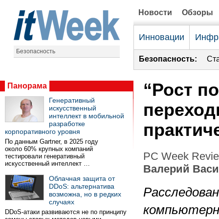
Новости
Обзоры
Инновации
Инфр
Безопасность
Безопасность:
Ст
“Рост п
Панорама
Генеративный
переход
искусственный
интеллект в мобильной
разработке
практич
корпоративного уровня
По данным Gartner, в 2025 году
около 60% крупных компаний
PC Week Revie
тестировали генеративный
искусственный интеллект …
Валерий Вас
Облачная защита от
DDoS: альтернатива
Расследован
возможна, но в редких
случаях
компьютер
DDoS-атаки развиваются не по принципу