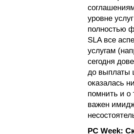
соглашениям
уровне услуг
полностью ф
SLA все асп
услугам (нап
сегодня дов
до выплаты 
оказалась ни
помнить и о 
важен имидж
несостоятел
PC Week: С