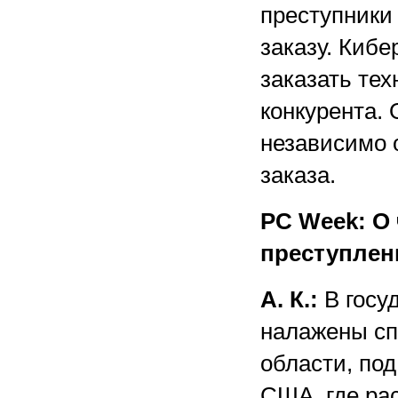
преступники
заказу. Киб
заказать те
конкурента. 
независимо 
заказа.
PC Week: О
преступлен
А. К.:
В госу
налажены сп
области, под
США, где ра