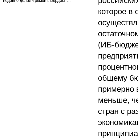
российски
недавно делали ремонт. Вердикт …
которое в
осуществл
остаточно
(ИБ-бюдже
предприят
процентно
общему б
примерно 
меньше, ч
стран с р
экономикам
принципиа