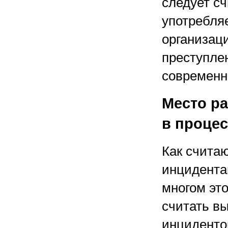
следует с
употребля
организац
преступле
современн
Место р
в проце
Как счита
инцидента
многом это
считать вы
инцидентом