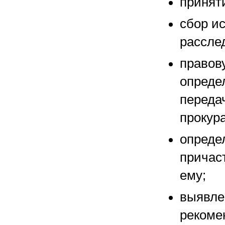
принят
сбор и
рассле
правов
опреде
переда
прокура
определ
причас
ему;
выявле
рекоме