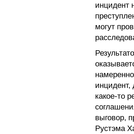
инцидент 
преступле
могут пров
расследов
Результат
оказываетс
намеренно
инцидент, 
какое-то р
соглашени
выговор, п
Рустэма Х