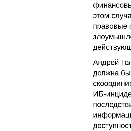
финансовы
этом случа
правовые 
злоумышле
действующ
Андрей Го
должна бы
скоордини
ИБ-инциде
последств
информаци
доступнос