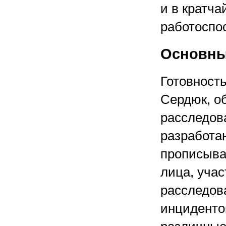
и в кратча
работоспо
Основны
Готовность
Сердюк, о
расследов
разработа
прописыва
лица, уча
расследов
инциденто