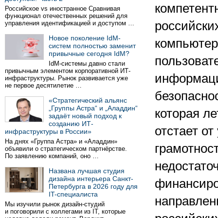
компетент
Российское vs иностранное Сравнивая
функционал отечественных решений для
российски
управления идентификацией и доступом …
Новое поколение IdM-
компьюте
систем полностью заменит
привычные сегодня IdM?
пользоват
IdM-системы давно стали
привычным элементом корпоративной ИТ-
информац
инфраструктуры. Рынок развивается уже
не первое десятилетие …
безопаснос
«Стратегический альянс
„Группы Астра“ и „Аладдин“
которая ле
задаёт новый подход к
созданию ИТ-
отстает от
инфраструктуры в России»
На днях «Группа Астра» и «Аладдин»
грамотност
объявили о стратегическом партнёрстве.
По заявлению компаний, оно …
недостато
Названа лучшая студия
дизайна интерьера Санкт-
финансир
Петербурга в 2026 году для
IT-специалиста
направлен
Мы изучили рынок дизайн-студий
и поговорили с коллегами из IT, которые