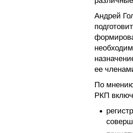
различные
Андрей Го
подготови
формирова
необходим
назначени
ее членам
По мнению
РКП включ
регист
соверш