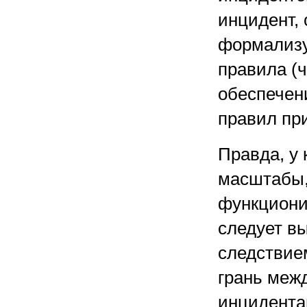
инцидент,
формализу
правила (
обеспечен
правил пр
Правда, у
масштабы,
функциони
следует в
следствие
грань меж
инцидента