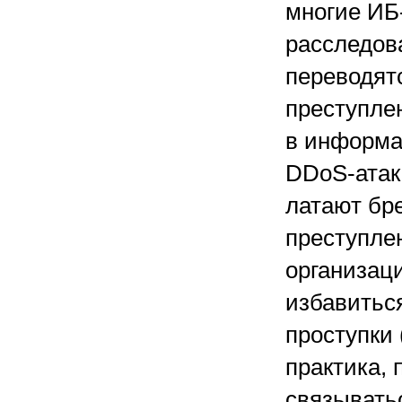
многие ИБ
расследов
переводят
преступле
в информа
DDoS-атак
латают бр
преступле
организац
избавиться
проступки 
практика, 
связывать