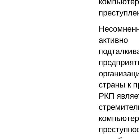
компьюте
преступле
Несомненн
активно
подталки
предприят
организац
страны к 
РКП являе
стремител
компьютер
преступнос