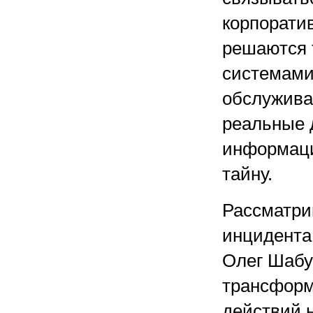
корпоратив
решаются 
системами
обслуживан
реальные д
информаци
тайну.
Рассматри
инцидента
Олег Шабур
трансформ
действий 