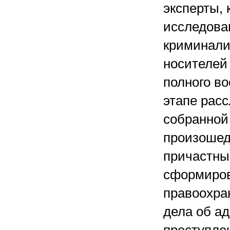
эксперты,
исследова
криминали
носителей
полного в
этапе рас
собранной
произошед
причастные
сформиров
правоохра
дела об а