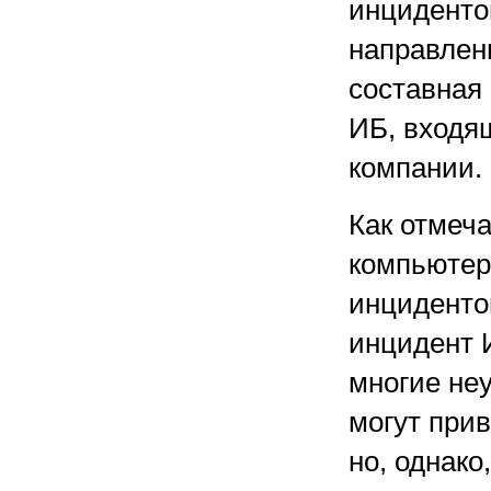
инцидентов
направлени
составная
ИБ, входя
компании.
Как отмеч
компьютер
инциденто
инцидент И
многие не
могут при
но, однако