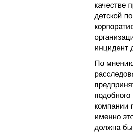
качестве п
детской п
корпоратив
организац
инцидент д
По мнению
расследова
предприня
подобного
компании п
именно эт
должна бы