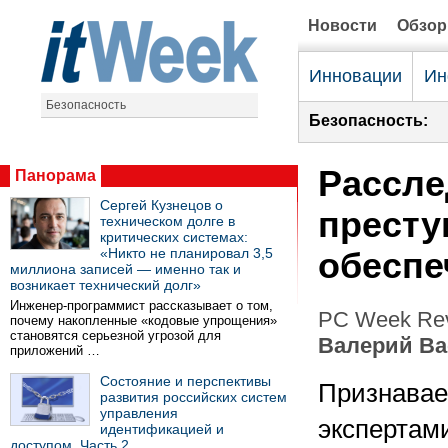
Новости
Обзо
Инновации
Ин
Безопасность
Безопасность:
Рассле
Панорама
Сергей Кузнецов о
престу
техническом долге в
критических системах:
«Никто не планировал 3,5
обеспе
миллиона записей — именно так и
возникает технический долг»
Инженер-программист рассказывает о том,
PC Week Rev
почему накопленные «кодовые упрощения»
становятся серьезной угрозой для
Валерий В
приложений …
Состояние и перспективы
Признава
развития российских систем
управления
экспертам
идентификацией и
доступом. Часть 2