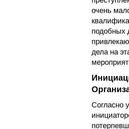
преступлен
очень мал
квалифика
подобных д
привлекаю
дела на э
мероприят
Инициаци
Организ
Согласно 
инициатор
потерпевш