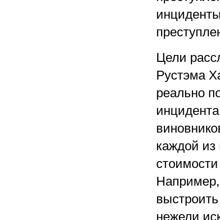
инциденты
преступле
Цели расс
Рустэма Х
реально п
инцидента
виновнико
каждой из 
стоимости
Например,
выстроить
нежели иск