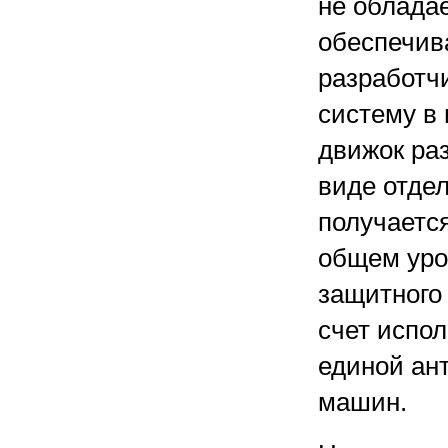
не облада
обеспечив
разработч
систему в
движок ра
виде отде
получается
общем уро
защитного 
счет испо
единой ан
машин.