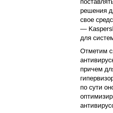
поставлят
решения д
свое сред
— Kaspersk
для систе
Отметим ср
антивирус
причем дл
гипервизор
по сути он
оптимизир
антивирус