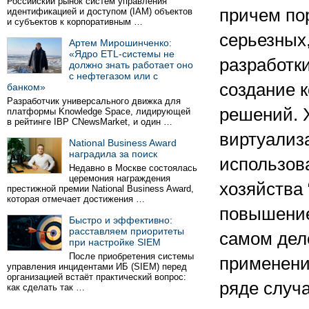
Российский рынок систем управления
причем по
идентификацией и доступом (IAM) объектов
и субъектов к корпоративным …
серьезных,
Артем Мирошинченко:
«Ядро ETL-системы не
разработки
должно знать работает оно
с нефтегазом или с
создание 
банком»
Разработчик универсального движка для
решений. 
платформы Knowledge Space, лидирующей
в рейтинге IBP CNewsMarket, и один …
виртуализ
National Business Award
наградила за поиск
использов
Недавно в Москве состоялась
церемония награждения
хозяйства 
престижной премии National Business Award,
которая отмечает достижения …
повышение
Быстро и эффективно:
расставляем приоритеты
самом деле
при настройке SIEM
После приобретения системы
применения
управления инцидентами ИБ (SIEM) перед
организацией встаёт практический вопрос:
ряде случа
как сделать так …