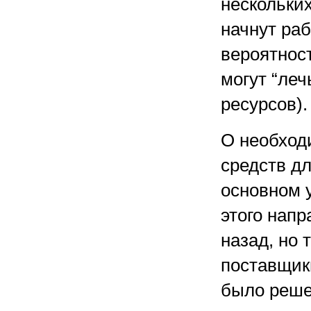
нескольки
начнут раб
вероятнос
могут “леч
ресурсов).
О необход
средств д
основном 
этого напр
назад, но 
поставщик
было решен