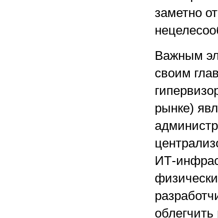
заметно от
нецелесоо
Важным эл
своим гла
гипервизо
рынке) яв
администри
централиз
ИТ-инфрас
физически
разработчи
облегчить