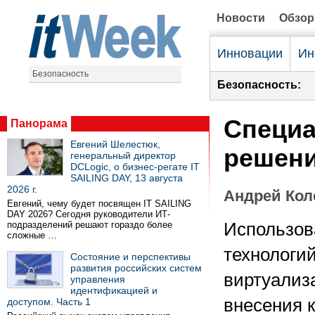
Новости
Обзо
Инновации
Ин
Безопасность
Безопасность:
Специа
Панорама
Евгений Шелестюк,
решени
генеральный директор
DCLogic, о бизнес-регате IT
SAILING DAY, 13 августа
2026 г.
Андрей Кол
Евгений, чему будет посвящен IT SAILING
DAY 2026? Сегодня руководители ИТ-
подразделений решают гораздо более
Использов
сложные …
технологи
Состояние и перспективы
развития российских систем
виртуализ
управления
идентификацией и
внесения к
доступом. Часть 1