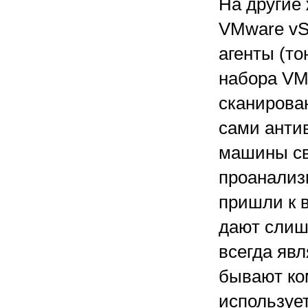
На другие
VMware vSh
агенты (то
набора VM
сканирован
сами анти
машины св
проанализ
пришли к в
дают слиш
всегда яв
бывают ко
использует