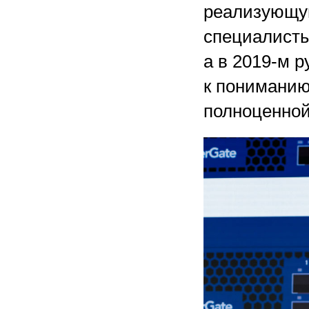
реализующую
специалисты
а в
2019-м
ру
к понимани
полноценной