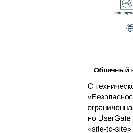
Облачный в
С техническ
«Безопаснос
ограниченна
но UserGate
«site-to-sit