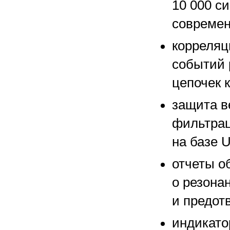
10 000 с
современ
корреляц
событий 
цепочек 
защита в
фильтрац
на базе 
отчеты о
о резона
и предот
индикато