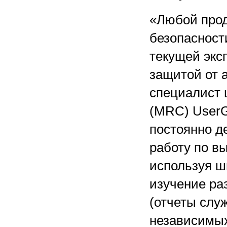
«Любой про
безопасност
текущей экс
защитой от 
специалист 
(MRC) User
постоянно д
работу по в
используя ш
изучение ра
(отчеты слу
независимых