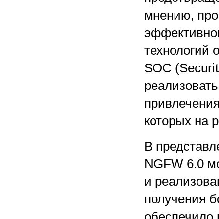
мнению, про
эффективног
технологий 
SOC (Securit
реализовать 
привлечения
которых на р
В представл
NGFW 6.0 мо
и реализова
получения б
обеспечило 