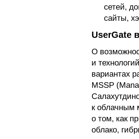
сетей, д
сайты, х
UserGate 
О возможнос
и технологи
вариантах р
MSSP (Manage
Салахутдино
к облачным 
о том, как 
облако, гиб