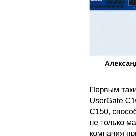
Алексан
Первым таки
UserGate C1
C150, спосо
не только м
компания пр