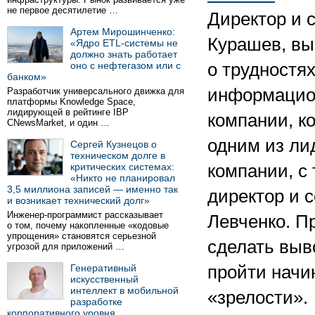
не первое десятилетие …
Директор и 
Артем Мирошинченко:
Курашев, вы
«Ядро ETL-системы не
должно знать работает
оно с нефтегазом или с
о трудностях
банком»
информацион
Разработчик универсального движка для
платформы Knowledge Space,
лидирующей в рейтинге IBP
компании, ко
CNewsMarket, и один …
одним из ли
Сергей Кузнецов о
техническом долге в
критических системах:
компании, с 
«Никто не планировал
3,5 миллиона записей — именно так
директор и 
и возникает технический долг»
Инженер-программист рассказывает
Левченко. П
о том, почему накопленные «кодовые
упрощения» становятся серьезной
сделать выв
угрозой для приложений …
Генеративный
пройти начи
искусственный
интеллект в мобильной
«зрелости».
разработке
корпоративного уровня