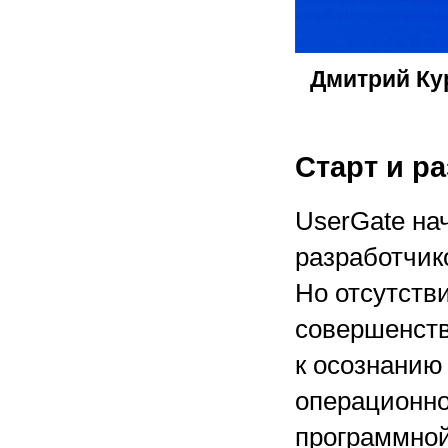
Дмитрий Ку
Старт и р
UserGate на
разработчик
Но отсутств
совершенств
к осознанию
операционн
программной