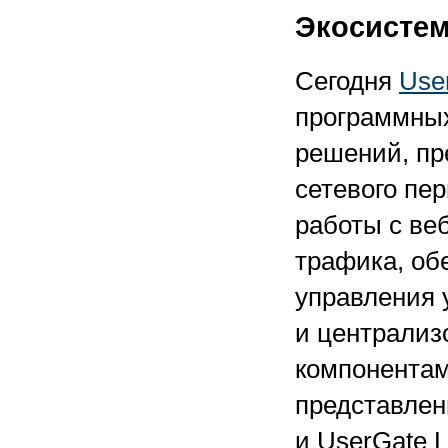
Экосистем
Сегодня
Use
программных
решений, пр
сетевого пе
работы с ве
трафика, об
управления 
и централиз
компонентам
представлен
и UserGate L