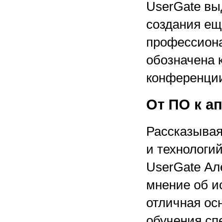
UserGate вы
создания ещ
профессиона
обозначена 
конференци
От ПО к а
Рассказывая
и технологи
UserGate Ал
мнение об и
отличная ос
обучения сп