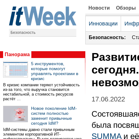
Новости
Обзоры
Инновации
Инфр
Безопасность
Безопасность:
Ст
Развити
Панорама
5 инструментов,
сегодня
которые помогут
управлять проектами в
кризис
невозм
В кризис компании теряют устойчивость
из-за того, что выручка становится
нестабильной, а стоимость ресурсов
17.06.2022
растёт …
Новое поколение IdM-
Состоявшаяс
систем полностью
заменит привычные
сегодня IdM?
была посвя
IdM-системы давно стали привычным
элементом корпоративной ИТ-
SUMMA
и её
инфраструктуры. Рынок развивается уже