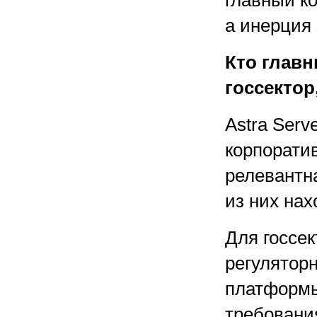
главный ко
а инерция
Кто главн
госсектор
Astra Serv
корпорати
релевантн
из них нах
Для госсе
регулятор
платформы.
требовани