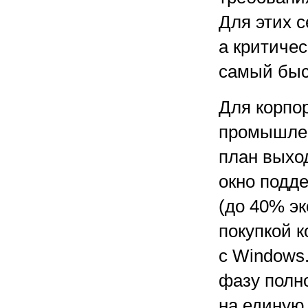
Для этих с
а критиче
самый быс
Для корпо
промышлен
план выхо
окно подд
(до 40% э
покупкой 
с Windows.
фазу полн
на единую