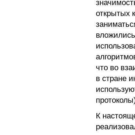
значимост
открытых 
заниматься
вложились
использов
алгоритмов
что во вз
в стране 
использую
протоколы
К настоящ
реализовал