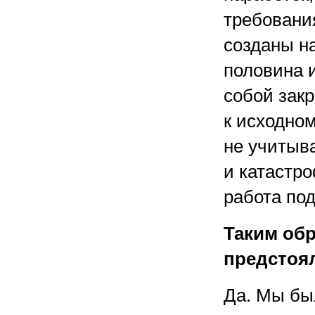
требовани
созданы на
половина и
собой зак
к исходном
не учитыв
и катастр
работа по
Таким обр
предстоял
Да. Мы был