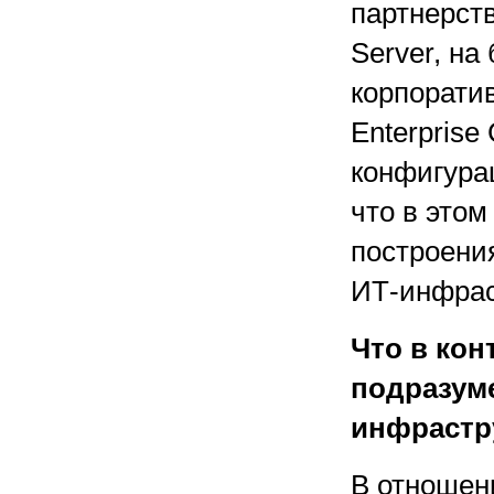
партнерств
Server, на
корпорати
Enterprise
конфигура
что в это
построени
ИТ-инфрас
Что в конт
подразум
инфрастр
В отношени