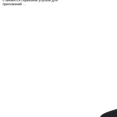
становятся серьезной угрозой для
приложений …