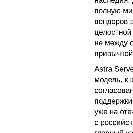
наследия:
полную ми
вендоров в
целостной
не между 
привычкой
Astra Serv
модель, к 
согласова
поддержки,
уже на оте
с российс