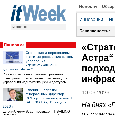
Новости
Обзо
Инновации
Ин
Безопасность
Безопасность:
«Страт
Панорама
Состояние и перспективы
Астра“
развития российских систем
управления
идентификацией и
подход
доступом. Часть 2
Российское vs иностранное Сравнивая
инфрас
функционал отечественных решений для
управления идентификацией и доступом …
Евгений Шелестюк,
10.06.2026
генеральный директор
DCLogic, о бизнес-регате IT
SAILING DAY, 13 августа
На днях «
2026 г.
Евгений, чему будет посвящен IT SAILING
о стратег