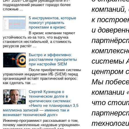
DAY 2026? Сегодня руководители ИТ-
подразделений решают гораздо более
компаний,
сложные …
5 инструментов, которые
к построе
помогут управлять
проектами в кризис
и доверен
В кризис компании теряют
устойчивость из-за того, что выручка
партнёрс
становится нестабильной, а стоимость
ресурсов растёт …
комплексн
Быстро и эффективно:
расставляем приоритеты
системы A
при настройке SIEM
центром 
После приобретения системы
управления инцидентами ИБ (SIEM) перед
организацией встаёт практический вопрос:
Мы побесе
как сделать так …
компании 
Сергей Кузнецов о
техническом долге в
критических системах:
что стои
«Никто не планировал 3,5
миллиона записей — именно так и
партнерст
возникает технический долг»
Инженер-программист рассказывает о том,
технологи
почему накопленные «кодовые упрощения»