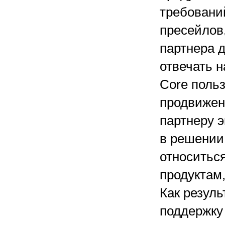
требований
пресейлов
партнера 
отвечать н
Core польз
продвижени
партнеру э
в решении
относитьс
продуктам,
Как резуль
поддержку 