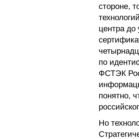
стороне, 
технологий
центра до
сертифика
четырнадц
по иденти
ФСТЭК Рос
информаци
понятно, ч
российско
Но техноло
Стратегич