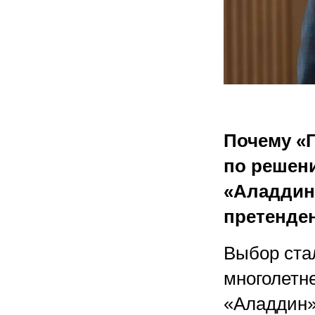
Почему «
по реше
«
Аладдин
претенде
Выбор ста
многолетн
«Аладдин».