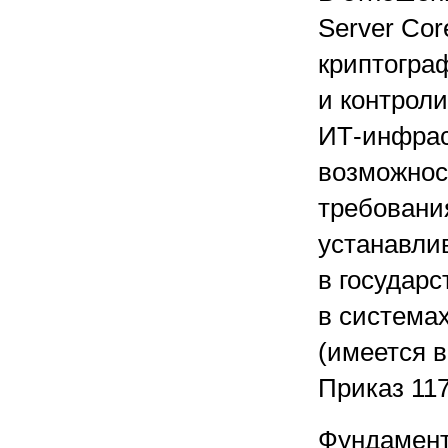
Server Cor
криптогра
и контрол
ИТ-инфрас
возможнос
требовани
устанавли
в государ
в система
(имеется в
Приказ 117
Фундамент