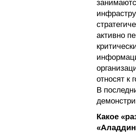
занимаютс
инфрастру
стратегиче
активно пе
критическ
информаци
организаци
относят к 
В последн
демонстри
Какое «ра
«Аладдин»