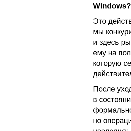
Windows?
Это дейст
мы конкур
и здесь ры
ему на по
которую се
действител
После уход
в состоян
формально
но операц