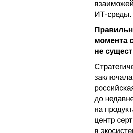
взаиможей
ИТ-среды.
Правильн
момента с
не сущес
Стратегич
заключалас
российска
до недавн
на продукт
центр сер
в экосист