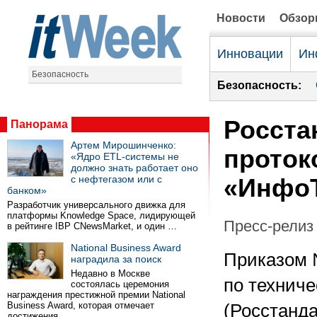
Новости
Обзо
Инновации
Ин
Безопасность
Безопасность:
Росста
Панорама
Артем Мирошинченко:
протоко
«Ядро ETL-системы не
должно знать работает оно
с нефтегазом или с
«Инфо
банком»
Разработчик универсального движка для
платформы Knowledge Space, лидирующей
Пресс-релиз 
в рейтинге IBP CNewsMarket, и один …
National Business Award
Приказом
наградила за поиск
Недавно в Москве
по технич
состоялась церемония
награждения престижной премии National
Business Award, которая отмечает
(Росстанд
достижения …