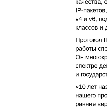
качества,
IP-пакетов
v4 и v6, п
классов и 
Протокол I
работы сп
Он многокр
спектре д
и государ
«10 лет н
нашего про
ранние вер