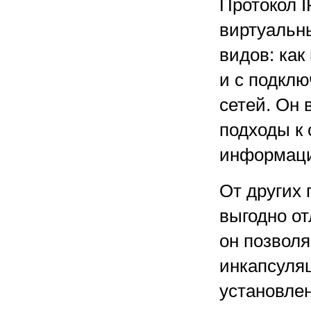
Протокол I
виртуальны
видов: как
и с подкл
сетей. Он
подходы к
информац
От других 
выгодно от
он позвол
инкапсуля
установлен