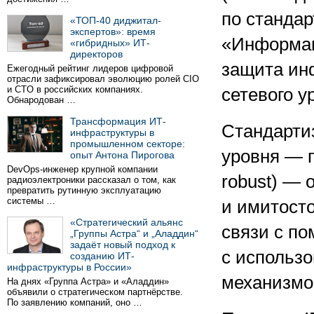
по стандар
«ТОП-40 диджитал-
экспертов»: время
«Информац
«гибридных» ИТ-
директоров
защита ин
Ежегодный рейтинг лидеров цифровой
отрасли зафиксировал эволюцию ролей CIO
и CTO в российских компаниях.
сетевого у
Обнародован …
Трансформация ИТ-
Стандарти
инфраструктуры в
промышленном секторе:
уровня — пр
опыт Антона Пирогова
DevOps-инженер крупной компании
robust) —
радиоэлектроники рассказал о том, как
превратить рутинную эксплуатацию
системы …
и имитосто
«Стратегический альянс
связи с по
„Группы Астра“ и „Аладдин“
задаёт новый подход к
с использ
созданию ИТ-
инфраструктуры в России»
механизмо
На днях «Группа Астра» и «Аладдин»
объявили о стратегическом партнёрстве.
По заявлению компаний, оно …