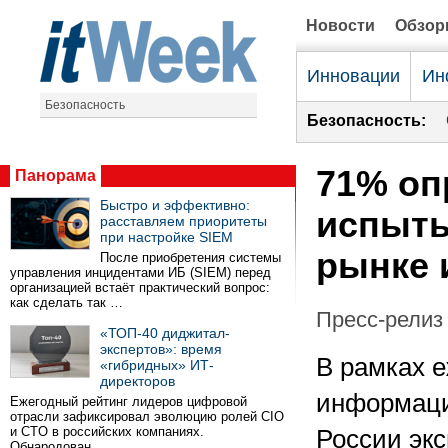
Новости
Обзо
Инновации
Ин
Безопасность
Безопасность:
71% оп
Панорама
Быстро и эффективно:
испыты
расставляем приоритеты
при настройке SIEM
рынке 
После приобретения системы
управления инцидентами ИБ (SIEM) перед
организацией встаёт практический вопрос:
как сделать так …
Пресс-релиз 
«ТОП-40 диджитал-
экспертов»: время
В рамках е
«гибридных» ИТ-
директоров
информаци
Ежегодный рейтинг лидеров цифровой
отрасли зафиксировал эволюцию ролей CIO
и CTO в российских компаниях.
России эк
Обнародован …