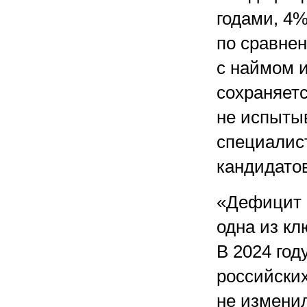
годами, 4%
по сравне
с наймом 
сохраняет
не испыты
специалист
кандидатов
«Дефицит 
одна из к
В 2024 год
российских
не измени