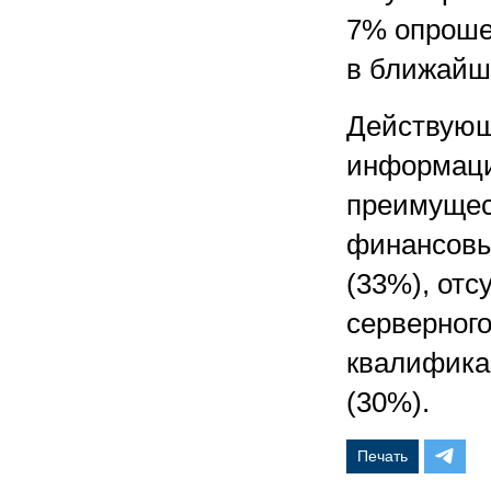
7% опроше
в ближайш
Действующ
информаци
преимущес
финансовы
(33%), отс
серверног
квалифика
(30%).
Печать