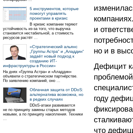
изменилас
5 инструментов, которые
помогут управлять
компаниях
проектами в кризис
В кризис компании теряют
и ответст
устойчивость из-за того, что выручка
становится нестабильной, а стоимость
ресурсов растёт …
потребност
«Стратегический альянс
но и в вы
„Группы Астра“ и „Аладдин“
задаёт новый подход к
созданию ИТ-
Дефицит к
инфраструктуры в России»
На днях «Группа Астра» и «Аладдин»
проблемой,
объявили о стратегическом партнёрстве.
По заявлению компаний, оно …
специалис
Облачная защита от DDoS:
альтернатива возможна, но
году дефиц
в редких случаях
DDoS-атаки развиваются
фиксирова
не по принципу замены старых методов
новыми, а по принципу накопления. Техники
сталкивают
…
что дефиц