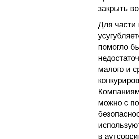
закрыть в
Для части 
усугубляет
помогло б
недостаточ
малого и с
конкуриров
Компаниям
можно с п
безопаснос
используют
в аутсорс