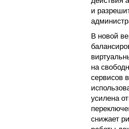
действия а
и разреши
администр
В новой в
балансиров
виртуальн
на свобод
сервисов 
использов
усилена о
переключе
снижает ри