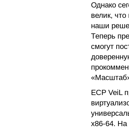
Однако сег
велик, чт
наши реше
Теперь пре
смогут пос
доверенну
прокоммен
«Масштаб»
ЕСР VeiL 
виртуализ
универсал
х86-64. На