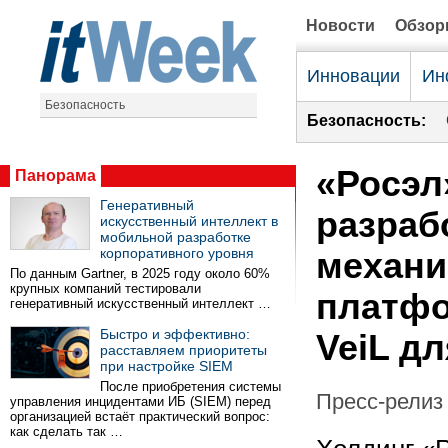
Новости
Обзо
Инновации
Ин
Безопасность
Безопасность:
«Росэл
Панорама
Генеративный
разраб
искусственный интеллект в
мобильной разработке
корпоративного уровня
механи
По данным Gartner, в 2025 году около 60%
крупных компаний тестировали
платфо
генеративный искусственный интеллект …
Быстро и эффективно:
VeiL д
расставляем приоритеты
при настройке SIEM
После приобретения системы
Пресс-релиз 
управления инцидентами ИБ (SIEM) перед
организацией встаёт практический вопрос:
как сделать так …