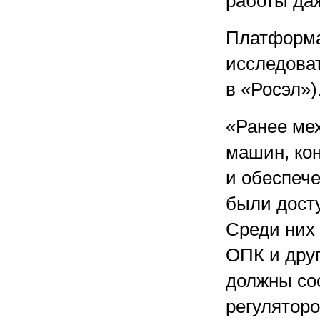
работы да
Платформа
исследова
в «Росэл»)
«Ранее ме
машин, ко
и обеспеч
были дост
Среди них
ОПК и друг
должны со
регулятор