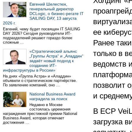
Холдинг «
Евгений Шелестюк,
генеральный директор
проапгрей
DCLogic, о бизнес-регате IT
SAILING DAY, 13 августа
виртуализ
2026 г.
Евгений, чему будет посвящен IT SAILING
ее киберу
DAY 2026? Сегодня руководители ИТ-
подразделений решают гораздо более
Ранее так
сложные …
«Стратегический альянс
только в в
„Группы Астра“ и „Аладдин“
задаёт новый подход к
ведомств 
созданию ИТ-
инфраструктуры в России»
платформа 
На днях «Группа Астра» и «Аладдин»
объявили о стратегическом партнёрстве.
позволит 
По заявлению компаний, оно …
National Business Award
и среднему
наградила за поиск
Недавно в Москве
состоялась церемония
В ECP VeiL
награждения престижной премии National
Business Award, которая отмечает
загрузка 
достижения …