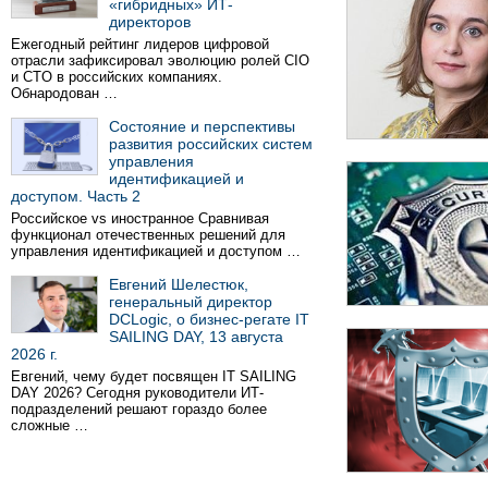
«гибридных» ИТ-
директоров
Ежегодный рейтинг лидеров цифровой
отрасли зафиксировал эволюцию ролей CIO
и CTO в российских компаниях.
Обнародован …
Состояние и перспективы
развития российских систем
управления
идентификацией и
доступом. Часть 2
Российское vs иностранное Сравнивая
функционал отечественных решений для
управления идентификацией и доступом …
Евгений Шелестюк,
генеральный директор
DCLogic, о бизнес-регате IT
SAILING DAY, 13 августа
2026 г.
Евгений, чему будет посвящен IT SAILING
DAY 2026? Сегодня руководители ИТ-
подразделений решают гораздо более
сложные …