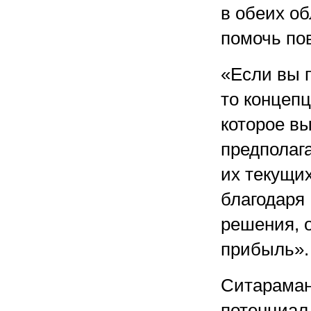
в обеих о
помочь по
«Если вы 
то концеп
которое в
предполаг
их текущих
благодаря
решения, 
прибыль».
Ситараман 
потенциал