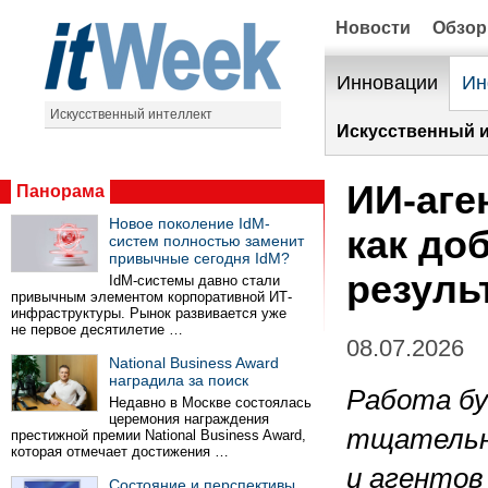
Новости
Обзо
Инновации
Ин
Искусственный интеллект
Искусственный и
ИИ-аге
Панорама
Новое поколение IdM-
как до
систем полностью заменит
привычные сегодня IdM?
резуль
IdM-системы давно стали
привычным элементом корпоративной ИТ-
инфраструктуры. Рынок развивается уже
не первое десятилетие …
08.07.2026
National Business Award
наградила за поиск
Работа бу
Недавно в Москве состоялась
церемония награждения
тщательно
престижной премии National Business Award,
которая отмечает достижения …
и агентов
Состояние и перспективы