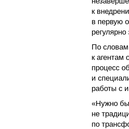
незаверше
к внедрен
в первую о
регулярно
По словам
к агентам 
процесс о
и специал
работы с 
«Нужно быт
не традиц
по трансф