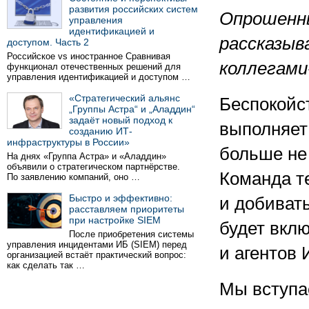
развития российских систем
Опрошенн
управления
идентификацией и
рассказыв
доступом. Часть 2
Российское vs иностранное Сравнивая
коллегами
функционал отечественных решений для
управления идентификацией и доступом …
«Стратегический альянс
Беспокойс
„Группы Астра“ и „Аладдин“
задаёт новый подход к
выполняет
созданию ИТ-
инфраструктуры в России»
больше не
На днях «Группа Астра» и «Аладдин»
объявили о стратегическом партнёрстве.
Команда те
По заявлению компаний, оно …
Быстро и эффективно:
и добивать
расставляем приоритеты
при настройке SIEM
будет вклю
После приобретения системы
управления инцидентами ИБ (SIEM) перед
и агентов 
организацией встаёт практический вопрос:
как сделать так …
Мы вступае