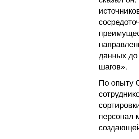
источнико
сосредото
преимущес
направлен
данных до
шагов».
По опыту 
сотруднико
сортировки
персонал 
создающей