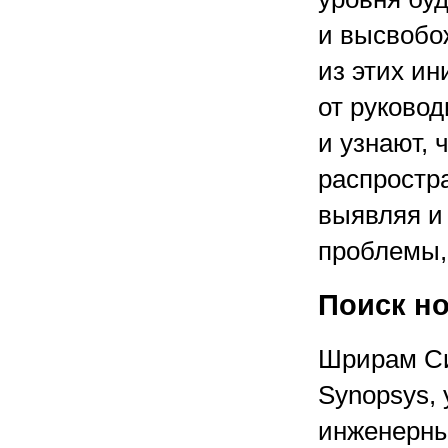
и высвобо
из этих ин
от руково
и узнают, 
распростра
выявляя и 
проблемы,
Поиск н
Шрирам Си
Synopsys,
инженерны