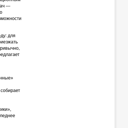
дач —
но
озможности
ду: для
риезжать
привычно,
редлагает
онные»
 собирает
ики»,
следнее