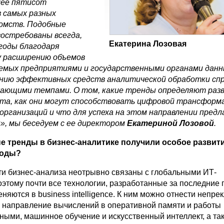
лее пятисот
з самых разных
домств. Подобные
остребованы всегда,
Екатерина Лозовая
 годы благодаря
 расширению объемов
аемых предприятиями и государственными органами данн
ению эффективных средств аналитической обработки спр
ающими темпами. О том, какие тренды определяют раз
нта, как они могут способствовать цифровой трансформ
организаций и что для успеха на этом направлении пред
», мы беседуем с ее директором
Екатериной Лозовой
.
е тренды в бизнес-аналитике получили особое развит
годы?
ти бизнес-анализа неотрывно связаны с глобальными ИТ-
этому почти все технологии, разработанные за последние г
няются в business intelligence. К ним можно отнести непре
направление вычислений в оперативной памяти и работы
ными, машинное обучение и искусственный интеллект, а та