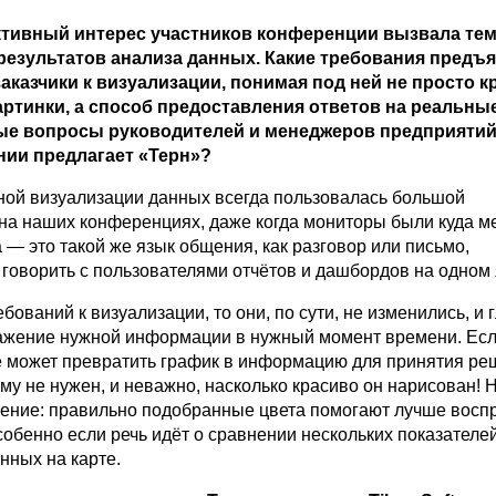
тивный интерес участников конференции вызвала те
результатов анализа данных. Какие требования предъ
заказчики к визуализации, понимая под ней не просто 
ртинки, а способ предоставления ответов на реальны
е вопросы руководителей и менеджеров предприятий
нии предлагает «Терн»?
ой визуализации данных всегда пользовалась большой
на наших конференциях, даже когда мониторы были куда м
 — это такой же язык общения, как разговор или письмо,
 говорить с пользователями отчётов и дашбордов на одном 
ебований к визуализации, то они, по сути, не изменились, и
ажение нужной информации в нужный момент времени. Ес
е может превратить график в информацию для принятия ре
ему не нужен, и неважно, насколько красиво он нарисован! 
чение: правильно подобранные цвета помогают лучше восп
обенно если речь идёт о сравнении нескольких показателе
нных на карте.