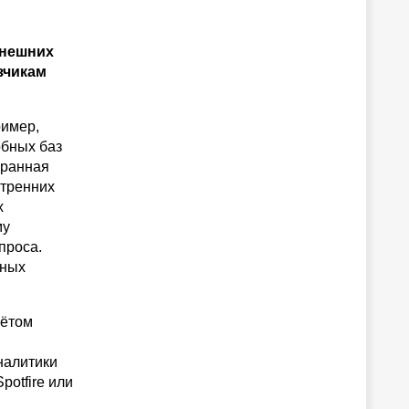
внешних
зчикам
ример,
обных баз
бранная
утренних
х
му
проса.
нных
чётом
налитики
otfire или