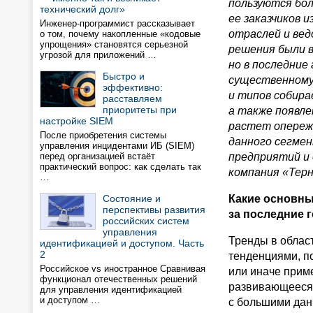
пользуются бо
технический долг»
ее заказчиков и
Инженер-программист рассказывает
отраслей и ве
о том, почему накопленные «кодовые
упрощения» становятся серьезной
решения были в
угрозой для приложений …
но в последние
Быстро и
существенному
эффективно:
и типов собир
расставляем
приоритеты при
а также появл
настройке SIEM
растет опереж
После приобретения системы
данного сегме
управления инцидентами ИБ (SIEM)
перед организацией встаёт
предприятий и 
практический вопрос: как сделать так
компания «Терн
…
Состояние и
Какие основны
перспективы развития
за последние 
российских систем
управления
Тренды в облас
идентификацией и доступом. Часть
2
тенденциями, по
Российское vs иностранное Сравнивая
или иначе приме
функционал отечественных решений
развивающееся 
для управления идентификацией
и доступом …
с большими дан