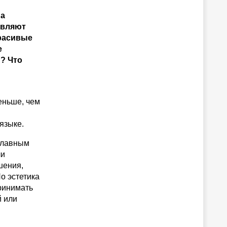
ма
являют
красивые
е
? Что
еньше, чем
языке.
 главным
ли
шения,
Но эстетика
ринимать
й или