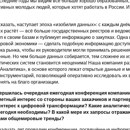
последние годы мы видим всё больше хорошо образованных,
тивных молодых людей, которые хотят работать в России. И
казать, наступает эпоха «изобилия данных»: с каждым днё
х растёт — всё больше государственных реестров и ведом
п к своим базам и публикует информацию о закупках. Одна 
ровой экономики — сделать подобную информацию доступ
ика рынка, чтобы их руководители могли принимать решения
нные. Но чем больше данных собирается, тем сложнее их из
тических систем становится неоценима! Наша компания ра
Аналитика», в основе которого лежат открытые данные и 
инструментарий, позволяющий оперативно исследовать их 
нять на благо организации.
вершилась очередная ежегодная конференция компании
етный интерес со стороны ваших заказчиков и партне
 интерес к цифровой трансформации? Какие аналитиче
егодня необходимы? В какой мере их запросы отража
ами общемировые тренды?
двадцать лет проводим конференции, посвящённые инфор