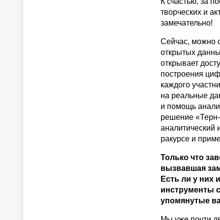
К счастью, за 
творческих и ак
замечательно!
Сейчас, можно с
открытых данны
открывает досту
построения циф
каждого участн
на реальные да
и помощь анали
решение «Терн-
аналитический 
ракурсе и приме
Только что за
вызвавшая зам
Есть ли у них
инструменты с
упомянутые в
Мы уже почти 