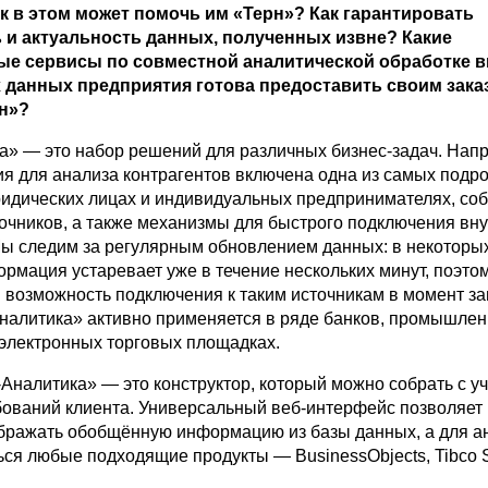
ак в этом может помочь им «Терн»? Как гарантировать
 и актуальность данных, полученных извне? Какие
е сервисы по совместной аналитической обработке 
 данных предприятия готова предоставить своим зака
н»?
а» — это набор решений для различных бизнес-задач. Нап
ия для анализа контрагентов включена одна из самых подр
ридических лицах и индивидуальных предпринимателях, со
точников, а также механизмы для быстрого подключения вн
Мы следим за регулярным обновлением данных: в некоторы
рмация устаревает уже в течение нескольких минут, поэто
 возможность подключения к таким источникам в момент за
налитика» активно применяется в ряде банков, промышле
 электронных торговых площадках.
Аналитика» — это конструктор, который можно собрать с у
бований клиента. Универсальный веб-интерфейс позволяет
бражать обобщённую информацию из базы данных, а для а
ся любые подходящие продукты — BusinessObjects, Tibco Sp
.