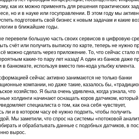
ому, как их можно применять для решения практических за
несе, но и в науке или госуправлении. В этом году мы актив
успеть подготовить свой бизнес к новым задачам и какие в
ологии в ближайшие годы.
же перевели большую часть своих сервисов в цифровую сре
рыть счёт или получить выписку по карте, теперь не нужно п
сё можно сделать через приложение. То, что сейчас стало 
роятным какие-то пару лет назад! А один из банков даже п
 в банкомате, используя вместо пин-кода улыбку клиента.
формацией сейчас активно занимаются не только банки
ационные компании, но даже такие, казалось бы, «традици
льское хозяйство. Я была очень удивлена, когда узнала, что
ые холдинги начинают оснащать коров датчиком, который
едомляет специалиста о том, как она себя чувствует,
ь ли и в котором часу её нужно подоить, чтобы получить
дой. Мы заметили, что спрос на системы «потоковой аналит
бирать и обрабатывать данные с подобных датчиков, в по
нно вырос.