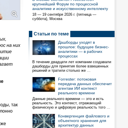
крупнейший Форум по процессной
аналитике и искусственному интеллекту
18 — 19 сентября 2026 г. (пятница —
суббота), Москва
Статьи по теме
ых,
Дашборды уходят в
ос на них
прошлое: будущее бизнес-
витие
аналитики — в рабочих
процессах
ации
В течение двадцати лет компании создавали
лагает
дашборды для принятия более взвешенных
решений и тратили столько же …
Forrester: потоковая
ие
передача данных обеспечит
агентам ИИ контекст
реального времени
Данные реального времени — это и есть
реальность. Это контекст, отражающий
оды, так
физическую и цифровую реальность того …
клонно
Конвергенция файлового и
объектного хранения для
кже
архитектур данных