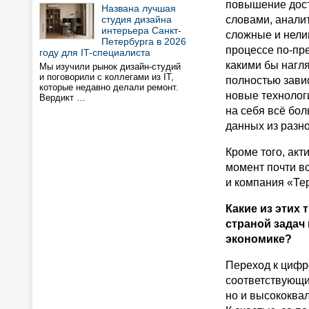
повышение дост
Названа лучшая
студия дизайна
словами, аналит
интерьера Санкт-
сложные и нелин
Петербурга в 2026
процессе по-пр
году для IT-специалиста
какими бы нагл
Мы изучили рынок дизайн-студий
и поговорили с коллегами из IT,
полностью завис
которые недавно делали ремонт.
новые технологи
Вердикт …
на себя всё бол
данных из разн
Кроме того, акт
момент почти в
и компания «Те
Какие из этих
страной задач
экономике?
Переход к цифр
соответствующи
но и высококва