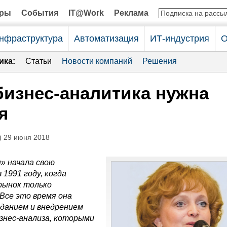
оры
События
IT@Work
Реклама
нфраструктура
Автоматизация
ИТ-индустрия
О
ика:
Статьи
Новости компаний
Решения
бизнес-аналитика нужна
я
 29 июня 2018
» начала свою
 1991 году, когда
рынок только
Все это время она
данием и внедрением
знес-анализа, которыми