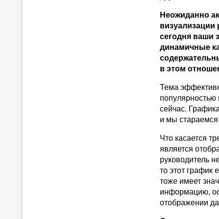
Неожиданно ак
визуализации 
сегодня ваши 
динамичные ка
содержательны
в этом отноше
Тема эффективн
популярностью 
сейчас. Графика
и мы стараемся
Что касается тр
является отобр
руководитель н
то этот график 
тоже имеет зна
информацию, ос
отображении да