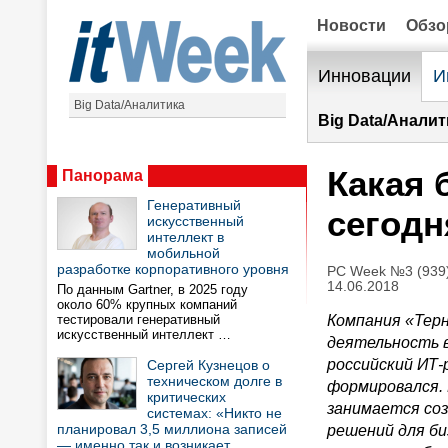
Новости
Обз
Инновации
И
Big Data/Аналитика
Big Data/Аналит
Какая 
Панорама
Генеративный
сегодн
искусственный
интеллект в
мобильной
разработке корпоративного уровня
PC Week №3 (939)
14.06.2018
По данным Gartner, в 2025 году
около 60% крупных компаний
тестировали генеративный
Компания «Терн
искусственный интеллект …
деятельность в
российский ИТ-
Сергей Кузнецов о
техническом долге в
формировался.
критических
занимается соз
системах: «Никто не
планировал 3,5 миллиона записей
решений для би
— именно так и возникает