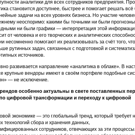
упности аналитики для всех сотрудников предприятия. Пр
ика становится доступнее, быстрее и помогает решать всё
ейные задачи на всех уровнях бизнеса. Но участие челове
ежнему неоспоримо: какими бы точными ни были прогнозны
ядными ни были графики — интерпретация этой информаци
ит от человека и его творческих и аналитических способнос
и несомненно помогают их реализовывать за счёт того, что
ьше рутинных задач, связанных с подготовкой и системати
отипных источников.
ивно развивается направление «аналитика в облаке». В на
се крупные вендоры имеют в своём портфеле подобные си
рн» — не исключение.
 трендов особенно актуальны в свете поставленных пе
 по цифровой трансформации и переходу к цифровой
овой экономике — это глобальный тренд, который требует н
х технологий сбора и хранения данных,
лифицированных сотрудников, отвечающих за эти процессы