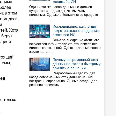
остыми
масштаба ИИ
Один и тот же набор данных не должен
 более
существовать дважды, чтобы быть
ка в этом
полезным. Однако в большинстве сред это
е модели,
…
и
Исследование: как лучше
тей. Хотя
подготовиться к внедрению
агентного ИИ
 берут
Гонка за внедрение агентного
зацией
искусственного интеллекта становится все
более ожесточенной. Однако главный вопрос
заключается …
стоящий
Почему современный стек
стемы,
данных не готов к быстрому
принятию решений
Разработанный десять дет
назад современный стек данных не был
ред
построен неправильно. Он был создан для
решения проблемы …
е только
.