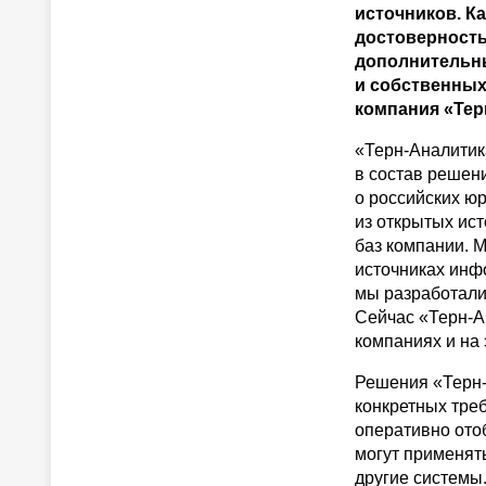
источников. К
достоверность
дополнительны
и собственных
компания «Тер
«Терн-Аналитик
в состав решен
о российских ю
из открытых ис
баз компании. 
источниках инфо
мы разработали
Сейчас «Терн-А
компаниях и на
Решения «Терн-
конкретных тре
оперативно ото
могут применять
другие системы