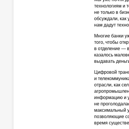
технологиям и т
не только в биз
обсуждали, как 
нам дадут техн
Многие банки у
того, чтобы отк
в отделение — в
казалось малове
выдавать деньги
Цифровой транс
и телекоммуник
отрасли, как се
агропромышленн
информацию и ув
не проголодалас
максимальный у
позволяющие со
время существе