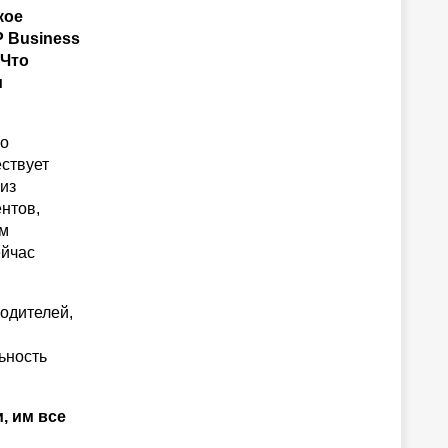
кое
P Business
 Что
и
но
ствует
из
нтов,
ем
ейчас
одителей,
ьность
, им все