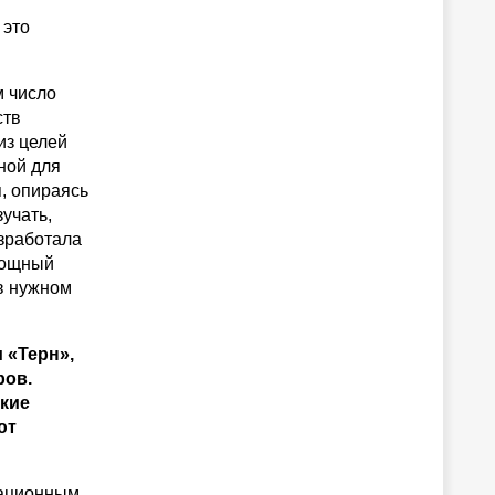
 это
м число
ств
из целей
ной для
, опираясь
учать,
зработала
мощный
в нужном
 «Терн»,
ров.
ские
ют
мационным