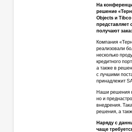
На конференци
решение «Терн
Objects и Tibc
представляет 
получают зака
Компания «Терн»
реализовали бо
несколько проду
кредитного пор
а также в реше
с лучшими пост
принадлежит SAP
Наши решения в
но и преднастр
внедрения. Так
решения, а так
Наряду с данн
чаще требуетс