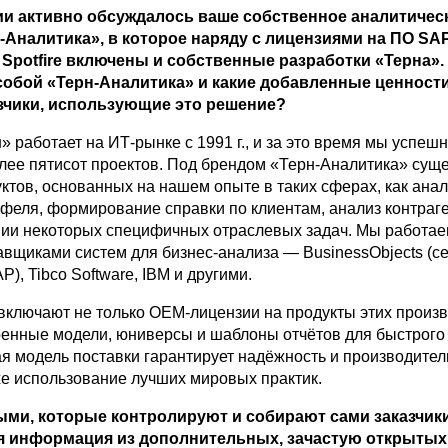
и активно обсуждалось ваше собственное аналитичес
-Аналитика», в которое наряду с лицензиями на ПО SA
o Spotfire включены и собственные разработки «Терна».
собой «Терн-Аналитика» и какие добавленные ценност
зчики, использующие это решение?
 работает на ИТ-рынке с 1991 г., и за это время мы успеш
лее пятисот проектов. Под брендом «Терн-Аналитика» суще
ктов, основанных на нашем опыте в таких сферах, как анал
тфеля, формирование справки по клиентам, анализ контраге
нии некоторых специфичных отраслевых задач. Мы работа
авщиками систем для бизнес-анализа — BusinessObjects (с
), Tibco Software, IBM и другими.
ключают не только OEM-лицензии на продукты этих произв
оенные модели, юниверсы и шаблоны отчётов для быстрого
ая модель поставки гарантирует надёжность и производител
же использование лучших мировых практик.
ыми, которые контролируют и собирают сами заказчики
я информация из дополнительных, зачастую открытых