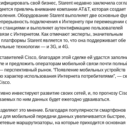
сифицировать свой бизнес, Starent недавно заключила согл
деется привлечь внимание компании AT&T, которая создает 
оления. Оборудование Starent выполняет две основные фу
епрерывность подключения к Интернету при перемещении
 станциями и выполняет аутентификацию пользователей
вязи с Интернетом. Как отмечают эксперты, значительным
платформы Starent является то, что она поддерживает обе
льные технологии — и 3G, и 4G.
тавителей Cisco, благодаря этой сделке ей удастся заполн
ле и предложить операторам мобильной связи почти полны
 — перспективный рынок. “Появление мобильных устройств 
ло характер использования Интернета потребителями”, — с
isco.
вно инвестируют развитие своих сетей, и, по прогнозу Cisc
аваемых по ним данных будет ежегодно удваиваться.
зделяют это мнение. Благодаря популярности смартфонов 
 для мобильной передачи данных увеличивается быстрее, 
етевые маршрутизаторы, на которые приходится основная 