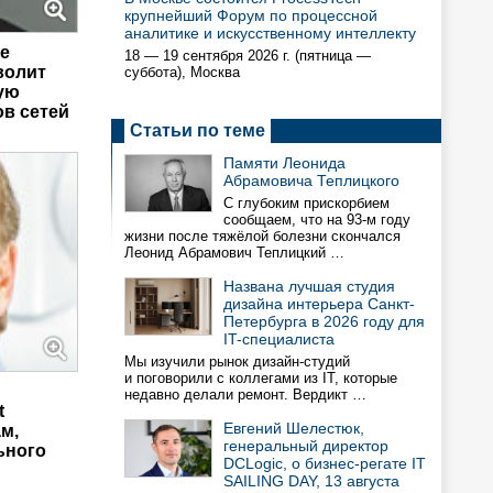
крупнейший Форум по процессной
аналитике и искусственному интеллекту
е
18 — 19 сентября 2026 г. (пятница —
волит
суббота), Москва
ую
ов сетей
Статьи по теме
Памяти Леонида
Абрамовича Теплицкого
С глубоким прискорбием
сообщаем, что на 93-м году
жизни после тяжёлой болезни скончался
Леонид Абрамович Теплицкий …
Названа лучшая студия
дизайна интерьера Санкт-
Петербурга в 2026 году для
IT-специалиста
Мы изучили рынок дизайн-студий
и поговорили с коллегами из IT, которые
недавно делали ремонт. Вердикт …
t
Евгений Шелестюк,
м,
генеральный директор
ьного
DCLogic, о бизнес-регате IT
SAILING DAY, 13 августа