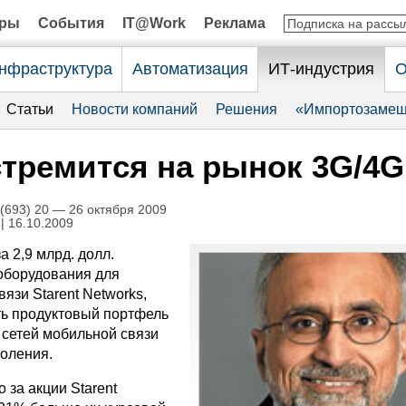
оры
События
IT@Work
Реклама
нфраструктура
Автоматизация
ИТ-индустрия
О
Статьи
Новости компаний
Решения
«Импортозамещ
стремится на рынок 3G/4G
693) 20 — 26 октября 2009
| 16.10.2009
а 2,9 млрд. долл.
оборудования для
язи Starent Networks,
ь продуктовый портфель
 сетей мобильной связи
оления.
о за акции Starent