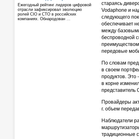
стараясь дивер
Ежегодный рейтинг лидеров цифровой
отрасли зафиксировал эволюцию
Vodaphone и на
ролей CIO и CTO в российских
следующего пок
компаниях. Обнародован …
обеспечивает н
между базовыми
беспроводной с
преимуществом 
передовые моби
По словам предс
в своем портфе
продуктов. Это
в корне измени
представитель C
Провайдеры акти
г. объем перед
Наблюдатели ра
маршрутизаторы
традиционные с