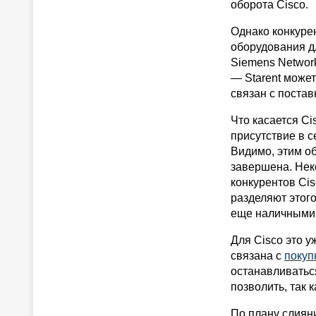
оборота Cisco.
Однако конкуре
оборудования д
Siemens Network
— Starent может
связан с поста
Что касается Ci
присутствие в 
Видимо, этим о
завершена. Нек
конкурентов Cis
разделяют этого
еще наличными
Для Cisco это 
связана с
покуп
останавливатьс
позволить, так 
По плану слияни