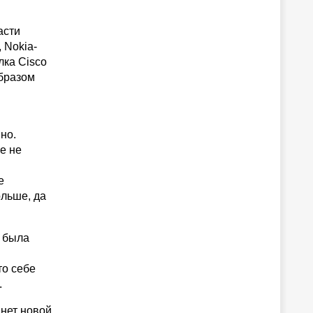
асти
 Nokia-
лка Cisco
образом
но.
е не
е
ольше, да
я была
м
то себе
.
анет новой