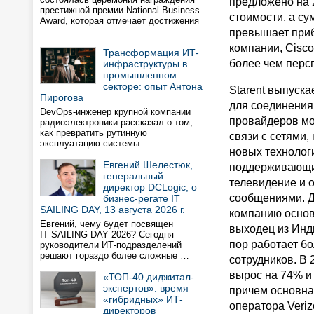
предложено на 
престижной премии National Business
стоимости, а су
Award, которая отмечает достижения
…
превышает при
компании, Cisco
Трансформация ИТ-
более чем перс
инфраструктуры в
промышленном
секторе: опыт Антона
Starent выпуска
Пирогова
для соединения
DevOps-инженер крупной компании
провайдеров м
радиоэлектроники рассказал о том,
как превратить рутинную
связи с сетями,
эксплуатацию системы …
новых технолог
Евгений Шелестюк,
поддерживающи
генеральный
телевидение и
директор DCLogic, о
сообщениями. Д
бизнес-регате IT
SAILING DAY, 13 августа 2026 г.
компанию осно
Евгений, чему будет посвящен
выходец из Инди
IT SAILING DAY 2026? Сегодня
пор работает б
руководители ИТ-подразделений
решают гораздо более сложные …
сотрудников. В 
вырос на 74% и 
«ТОП-40 диджитал-
экспертов»: время
причем основная
«гибридных» ИТ-
оператора Veriz
директоров