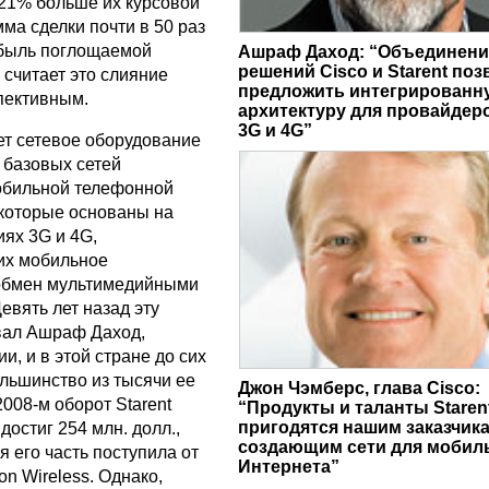
21% больше их курсовой
мма сделки почти в 50 раз
быль поглощаемой
Ашраф Даход: “Объединени
решений Cisco и Starent поз
 считает это слияние
предложить интегрированн
пективным.
архитектуру для провайдер
3G и 4G”
ет сетевое оборудование
 базовых сетей
обильной телефонной
 которые основаны на
иях 3G и 4G,
х мобильное
 обмен мультимедийными
евять лет назад эту
вал Ашраф Даход,
и, и в этой стране до сих
ольшинство из тысячи ее
Джон Чэмберс, глава Cisco:
2008-м оборот Starent
“Продукты и таланты Staren
пригодятся нашим заказчика
достиг 254 млн. долл.,
создающим сети для мобил
 его часть поступила от
Интернета”
on Wireless. Однако,