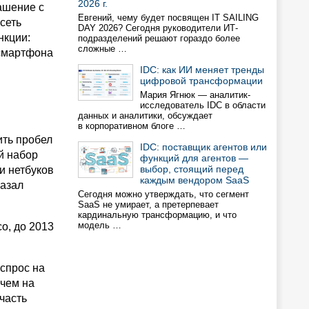
2026 г.
ашение с
Евгений, чему будет посвящен IT SAILING
сеть
DAY 2026? Сегодня руководители ИТ-
нкции:
подразделений решают гораздо более
сложные …
 смартфона
IDC: как ИИ меняет тренды
цифровой трансформации
Мария Ягнюк — аналитик-
исследователь IDC в области
данных и аналитики, обсуждает
в корпоративном блоге …
ить пробел
IDC: поставщик агентов или
й набор
функций для агентов —
выбор, стоящий перед
и нетбуков
каждым вендором SaaS
казал
Сегодня можно утверждать, что сегмент
SaaS не умирает, а претерпевает
кардинальную трансформацию, и что
модель …
o, до 2013
спрос на
чем на
часть