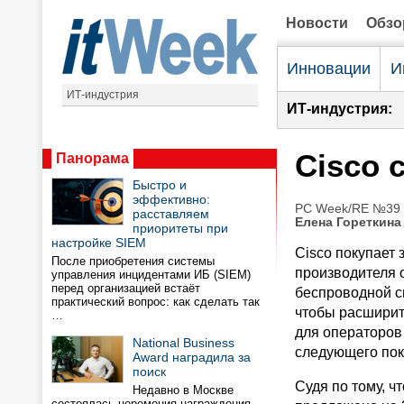
Новости
Обз
Инновации
И
ИТ-индустрия
ИТ-индустрия:
Cisco 
Панорама
Быстро и
эффективно:
PC Week/RE №39 (
расставляем
Елена Гореткина
приоритеты при
настройке SIEM
Cisco покупает з
После приобретения системы
производителя 
управления инцидентами ИБ (SIEM)
перед организацией встаёт
беспроводной св
практический вопрос: как сделать так
чтобы расширит
…
для операторов
National Business
следующего пок
Award наградила за
поиск
Судя по тому, чт
Недавно в Москве
состоялась церемония награждения