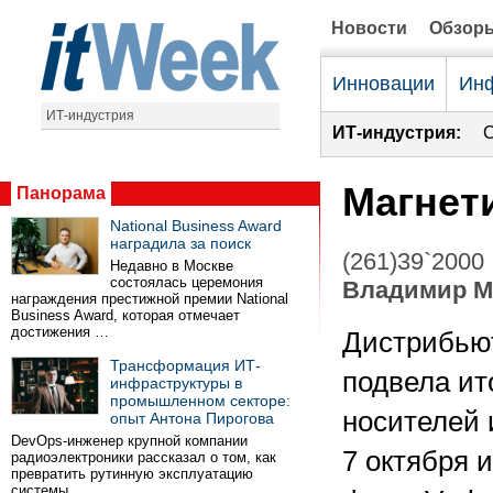
Новости
Обзор
Инновации
Инф
ИТ-индустрия
ИТ-индустрия:
С
Магнет
Панорама
National Business Award
наградила за поиск
(261)39`2000
Недавно в Москве
состоялась церемония
Владимир М
награждения престижной премии National
Business Award, которая отмечает
достижения …
Дистрибьют
Трансформация ИТ-
подвела ит
инфраструктуры в
промышленном секторе:
носителей 
опыт Антона Пирогова
DevOps-инженер крупной компании
7 октября 
радиоэлектроники рассказал о том, как
превратить рутинную эксплуатацию
системы …