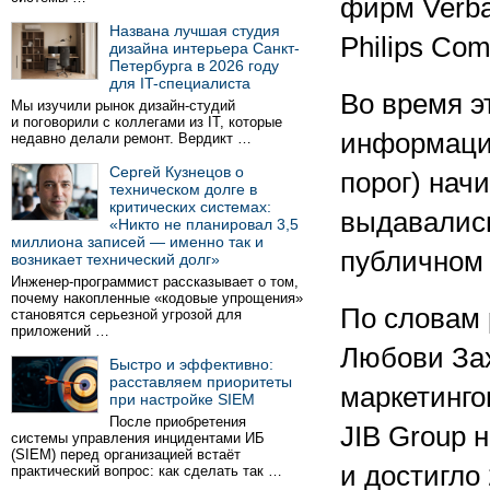
фирм Verba
Названа лучшая студия
Philips Com
дизайна интерьера Санкт-
Петербурга в 2026 году
для IT-специалиста
Во время э
Мы изучили рынок дизайн-студий
и поговорили с коллегами из IT, которые
информаци
недавно делали ремонт. Вердикт …
Сергей Кузнецов о
порог) нач
техническом долге в
критических системах:
выдавались
«Никто не планировал 3,5
миллиона записей — именно так и
публичном
возникает технический долг»
Инженер-программист рассказывает о том,
почему накопленные «кодовые упрощения»
По словам 
становятся серьезной угрозой для
приложений …
Любови Зах
Быстро и эффективно:
расставляем приоритеты
маркетинго
при настройке SIEM
После приобретения
JIB Group 
системы управления инцидентами ИБ
(SIEM) перед организацией встаёт
и достигло
практический вопрос: как сделать так …