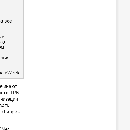
в все
ые,
ого
ом
ения
ия eWeek.
начинают
com и TPN
анизации
вать
rchange -
PNet