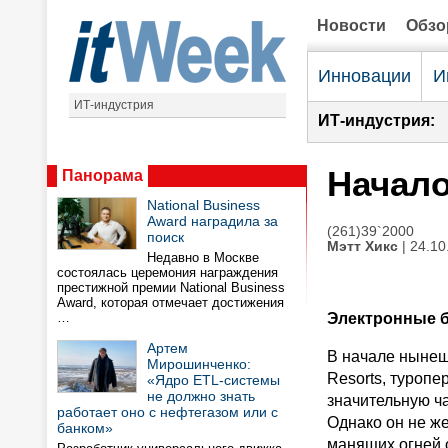
Новости
Обз
Инновации
И
ИТ-индустрия
ИТ-индустрия:
Начало
Панорама
National Business
Award наградила за
(261)39`2000
поиск
Мэтт Хикс
| 24.10
Недавно в Москве
состоялась церемония награждения
престижной премии National Business
Award, которая отмечает достижения
…
Электронные б
Артем
В начале нынеш
Мирошинченко:
Resorts, туропе
«Ядро ETL-системы
не должно знать
значительную ч
работает оно с нефтегазом или с
Однако он не ж
банком»
манящих огней 