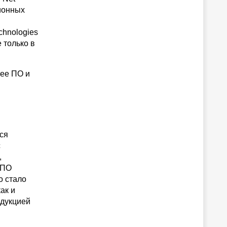
ионных
chnologies
 только в
ее ПО и
ся
с
,
 ПО
о стало
ак и
одукцией