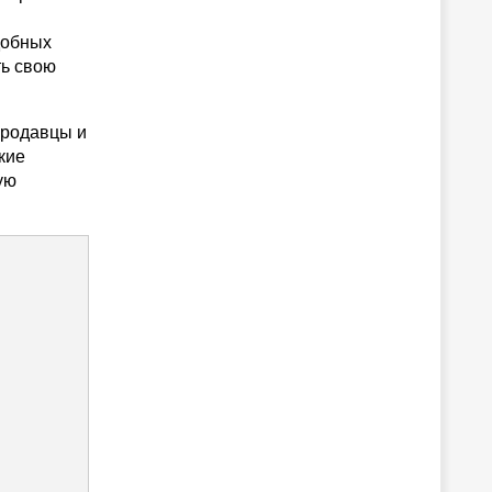
добных
ть свою
продавцы и
кие
ую