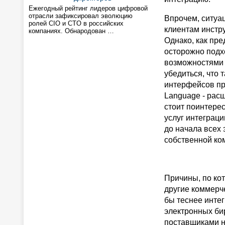
Ежегодный рейтинг лидеров цифровой
отрасли зафиксировал эволюцию
Впрочем, ситуа
ролей CIO и CTO в российских
клиентам инстр
компаниях. Обнародован …
Однако, как пр
осторожно подхо
возможностями 
убедиться, что 
интерфейсов пр
Language - расш
стоит поинтере
услуг интеграц
до начала всех
собственной ко
Причины, по ко
другие коммерч
бы теснее инте
электронных би
поставщиками н