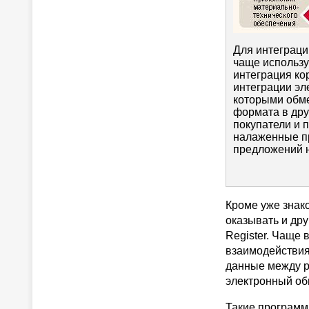
Для интеграци
чаще используе
интеграция ко
интеграции эл
которыми обме
формата в дру
покупатели и 
налаженные пр
предложений н
Кроме уже знак
оказывать и др
Register. Чаще 
взаимодействия
данные между ра
электронный об
Такие программ