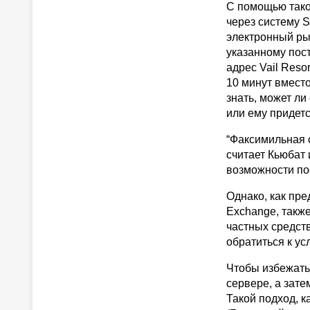
С помощью таког
через систему S
электронный ры
указанному пост
адрес Vail Reso
10 минут вместо
знать, может л
или ему придет
“Факсимильная с
считает Кьюбат 
возможности по
Однако, как пре
Exchange, такж
частных средств
обратиться к ус
Чтобы избежать
сервере, а зат
Такой подход, 