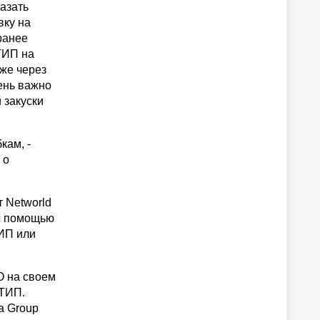
казать
вку на
ранее
 ТИП на
уже через
чень важно
 закуски
кам, -
 о
т Networld
 с помощью
ТИП или
О на своем
 ТИП.
a Group