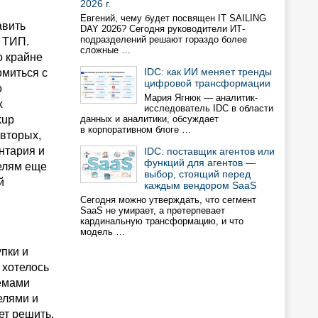
2026 г.
Евгений, чему будет посвящен IT SAILING
авить
DAY 2026? Сегодня руководители ИТ-
подразделений решают гораздо более
 ТИП.
сложные …
о крайне
IDC: как ИИ меняет тренды
омиться с
цифровой трансформации
о
Мария Ягнюк — аналитик-
х
исследователь IDC в области
kup
данных и аналитики, обсуждает
в корпоративном блоге …
-вторых,
нтария и
IDC: поставщик агентов или
функций для агентов —
телям еще
выбор, стоящий перед
й
каждым вендором SaaS
Сегодня можно утверждать, что сегмент
SaaS не умирает, а претерпевает
кардинальную трансформацию, и что
модель …
пки и
 хотелось
темами
елями и
ет решить.