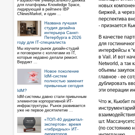
Разработчик универсального движка
для платформы Knowledge Space,
новых компонен
лидирующей в рейтинге IBP
биржей, а через
CNewsMarket, и один …
перспектива вно
Названа лучшая
- признается Кь
студия дизайна
интерьера Санкт-
В качестве пар
Петербурга в 2026
году для IT-специалиста
для гостиничног
Мы изучили рынок дизайн-студий
интерфейсы к “
и поговорили с коллегами из IT,
в Vail. И вот н
которые недавно делали ремонт.
Вердикт …
Networld, а так
объемы закупок 
Новое поколение
IdM-систем
главное - ее с
полностью заменит
дублировать вво
привычные сегодня
эти операции и
IdM?
IdM-системы давно стали привычным
элементом корпоративной ИТ-
Что ж, Кьюбит 
инфраструктуры. Рынок развивается
инструментарий
уже не первое десятилетие …
взаимодействия
«ТОП-40 диджитал-
шт. Массачусетс
экспертов»: время
(по состоянию 
«гибридных» ИТ-
директоров
интеграцию.