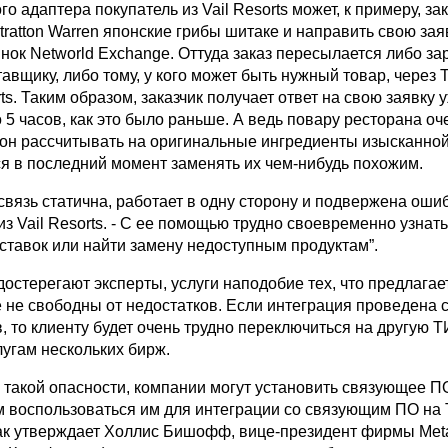
о адаптера покупатель из Vail Resorts может, к примеру, за
tratton Warren японские грибы шитаке и направить свою зая
нок Networld Exchange. Оттуда заказ пересылается либо за
авщику, либо тому, у кого может быть нужный товар, через
rts. Таким образом, заказчик получает ответ на свою заявку 
 5 часов, как это было раньше. А ведь повару ресторана о
и он рассчитывать на оригинальные ингредиенты изысканной
ся в последний момент заменять их чем-нибудь похожим.
вязь статична, работает в одну сторону и подвержена ошиб
из Vail Resorts. - С ее помощью трудно своевременно узнать
ставок или найти замену недоступным продуктам”.
достерегают эксперты, услуги наподобие тех, что предлагае
е не свободны от недостатков. Если интеграция проведена
, то клиенту будет очень трудно переключиться на другую 
лугам нескольких бирж.
 такой опасности, компании могут установить связующее П
ем воспользоваться им для интеграции со связующим ПО на
как утверждает Холлис Бишофф, вице-президент фирмы Met