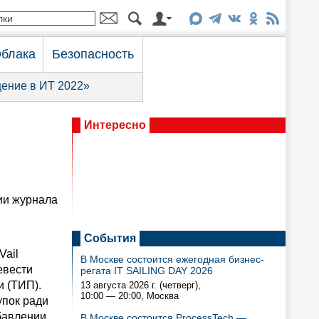
блака
Безопасность
ение в ИТ 2022»
Интересно
ии журнала
События
Vail
В Москве состоится ежегодная бизнес-
евести
регата IT SAILING DAY 2026
и (ТИП).
13 августа 2026 г. (четверг),
10:00 — 20:00
, Москва
упок ради
бавлении
В Москве состоится ProcessTech —