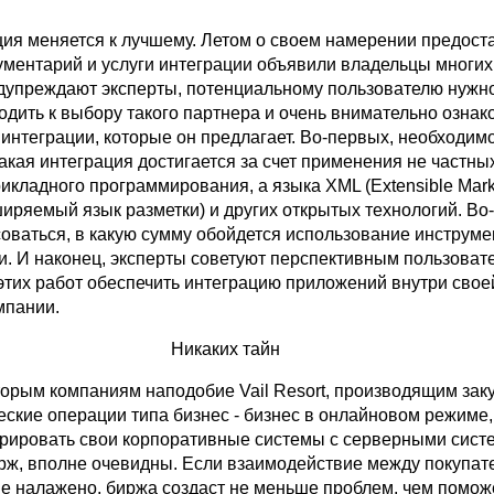
ция меняется к лучшему. Летом о своем намерении предост
ументарий и услуги интеграции объявили владельцы многих
едупреждают эксперты, потенциальному пользователю нужн
дить к выбору такого партнера и очень внимательно ознак
интеграции, которые он предлагает. Во-первых, необходим
такая интеграция достигается за счет применения не частны
икладного программирования, а языка XML (Extensible Mar
иряемый язык разметки) и других открытых технологий. Во
соваться, в какую сумму обойдется использование инструме
ии. И наконец, эксперты советуют перспективным пользова
 этих работ обеспечить интеграцию приложений внутри свое
мпании.
Никаких тайн
торым компаниям наподобие Vail Resort, производящим заку
еские операции типа бизнес - бизнес в онлайновом режиме,
грировать свои корпоративные системы с серверными сис
рж, вполне очевидны. Если взаимодействие между покупат
е налажено, биржа создаст не меньше проблем, чем помож