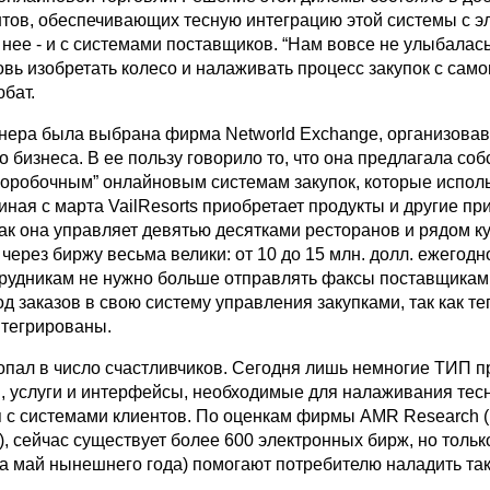
тов, обеспечивающих тесную интеграцию этой системы с э
 нее - и с системами поставщиков. “Нам вовсе не улыбалас
вь изобретать колесо и налаживать процесс закупок с самог
юбат.
тнера была выбрана фирма Networld Exchange, организова
о бизнеса. В ее пользу говорило то, что она предлагала со
коробочным” онлайновым системам закупок, которые испол
ачиная с марта VailResorts приобретает продукты и другие п
 как она управляет девятью десятками ресторанов и рядом ку
через биржу весьма велики: от 10 до 15 млн. долл. ежегодн
отрудникам не нужно больше отправлять факсы поставщикам
д заказов в свою систему управления закупками, так как те
нтегрированы.
попал в число счастливчиков. Сегодня лишь немногие ТИП 
, услуги и интерфейсы, необходимые для налаживания тес
 с системами клиентов. По оценкам фирмы AMR Research (
), сейчас существует более 600 электронных бирж, но только
на май нынешнего года) помогают потребителю наладить та