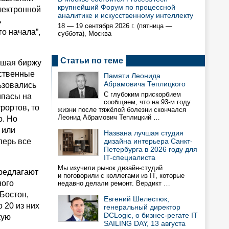
крупнейший Форум по процессной
лектронной
аналитике и искусственному интеллекту
ь
18 — 19 сентября 2026 г. (пятница —
о начала”,
суббота), Москва
Статьи по теме
вшая биржу
бственные
Памяти Леонида
Абрамовича Теплицкого
ьзовались
С глубоким прискорбием
рипасы на
сообщаем, что на 93-м году
рортов, то
жизни после тяжёлой болезни скончался
Леонид Абрамович Теплицкий …
о. Но
 или
Названа лучшая студия
перь все
дизайна интерьера Санкт-
Петербурга в 2026 году для
IT-специалиста
Мы изучили рынок дизайн-студий
предлагают
и поговорили с коллегами из IT, которые
ного
недавно делали ремонт. Вердикт …
Бостон,
Евгений Шелестюк,
 20 из них
генеральный директор
DCLogic, о бизнес-регате IT
кую
SAILING DAY, 13 августа