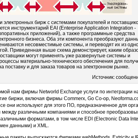
и электронных бирж с системами покупателей и поставщико
тся инструментарий EAI (Enterprise Application Integration -
рпоративных приложений), а также программные средства
ектронного бизнеса. Оба эти компонента преобразуют данн
ниваются несовместимые системы, и переводят их из одн
гой. Приведенная выше схема демонстрирует, каким образ
поставщики могут применять уже развернутые системы и
оцессы материально-технического обеспечения для получ
а поставку и для заказа товаров на электронном рынке.
Источник: сообщен
омой нам фирмы Networld Exchange услуги по интеграции 
угие биржи, включая фирмы Commerx, Go Co-op, Neoforma.
все они используют для этого ПО, предназначенное для орг
 между различными компаниями и способное преобразовы
зличными форматами, в том числе EDI (Electronic Data Inte
мен данными) и XML.
ные пакеты выпускаются фирмами webMethods, Extricity и I