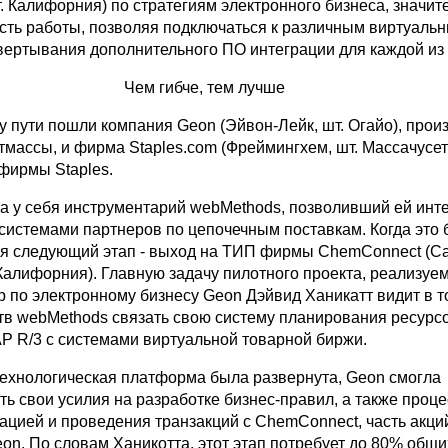
. Калифорния) по стратегиям электронного бизнеса, значит
сть работы, позволяя подключаться к различным виртуаль
вертывания дополнительного ПО интеграции для каждой из 
Чем гибче, тем лучше
у пути пошли компания Geon (Эйвон-Лейк, шт. Огайо), про
тмассы, и фирма Staples.com (Фреймингхем, шт. Массачусет
фирмы Staples.
а у себя инструментарий webMethods, позволивший ей инт
 системами партнеров по цепочечным поставкам. Когда это
ся следующий этап - выход на ТИП фирмы ChemConnect (С
Калифорния). Главную задачу пилотного проекта, реализуе
р по электронному бизнесу Geon Дэйвид Ханикатт видит в т
в webMethods связать свою систему планирования ресурс
P R/3 с системами виртуальной товарной биржи.
 технологическая платформа была развернута, Geon смогла
ь свои усилия на разработке бизнес-правил, а также проц
цией и проведения транзакций с ChemConnect, часть акци
on. По словам Ханикотта, этот этап потребует до 80% общи