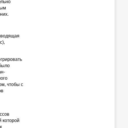
ельно
ным
них.
изводящая
с),
егрировать
 было
ан-
мого
ом, чтобы с
ов
ессов
й которой
х