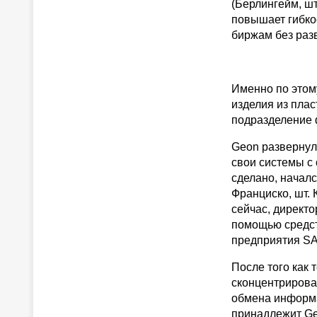
(Берлингейм, шт
повышает гибко
биржам без раз
Именно по этом
изделия из плас
подразделение 
Geon развернул
свои системы с
сделано, начал
Франциско, шт. 
сейчас, директо
помощью средст
предприятия SA
После того как
сконцентрироват
обмена информа
принадлежит Ge