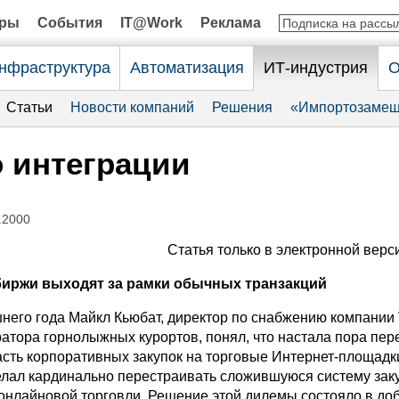
оры
События
IT@Work
Реклама
нфраструктура
Автоматизация
ИТ-индустрия
О
Статьи
Новости компаний
Решения
«Импортозамещ
 интеграции
.2000
Статья только в электронной верс
иржи выходят за рамки обычных транзакций
него года Майкл Кьюбат, директор по снабжению компании 
ратора горнолыжных курортов, понял, что настала пора пер
асть корпоративных закупок на торговые Интернет-площадк
елал кардинально перестраивать сложившуюся систему зак
онлайновой торговли. Решение этой дилемы состояло в до