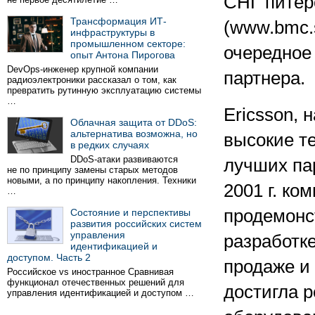
СНГ питер
Трансформация ИТ-
(www.bmc.s
инфраструктуры в
промышленном секторе:
очередное
опыт Антона Пирогова
DevOps-инженер крупной компании
партнера.
радиоэлектроники рассказал о том, как
превратить рутинную эксплуатацию системы
…
Ericsson, 
Облачная защита от DDoS:
альтернатива возможна, но
высокие те
в редких случаях
DDoS-атаки развиваются
лучших пар
не по принципу замены старых методов
новыми, а по принципу накопления. Техники
2001 г. ко
…
продемонс
Состояние и перспективы
развития российских систем
управления
разработк
идентификацией и
доступом. Часть 2
продаже и 
Российское vs иностранное Сравнивая
функционал отечественных решений для
достигла р
управления идентификацией и доступом …