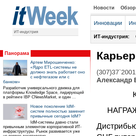
Новости
Обзо
Инновации
Ин
ИТ-индустрия
ИТ-индустрия:
Карьер
Панорама
Артем Мирошинченко:
«Ядро ETL-системы не
(307)37`2001
должно знать работает оно
с нефтегазом или с
Александр 
банком»
Разработчик универсального движка для
платформы Knowledge Space, лидирующей
в рейтинге IBP CNewsMarket, и один …
Новое поколение IdM-
НАГРАЖ
систем полностью заменит
привычные сегодня IdM?
IdM-системы давно стали
Дистрибьют
привычным элементом корпоративной ИТ-
инфраструктуры. Рынок развивается уже
не первое десятилетие …