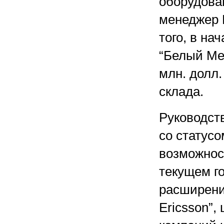
оборудова
менеджер E
того, в на
“Белый Ме
млн. долл
склада.
Руководст
со статусо
возможност
текущем г
расширени
Ericsson”,