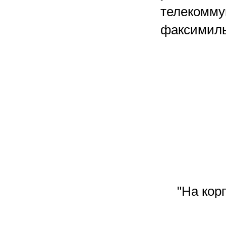
телекомму
факсимиль
"На кор