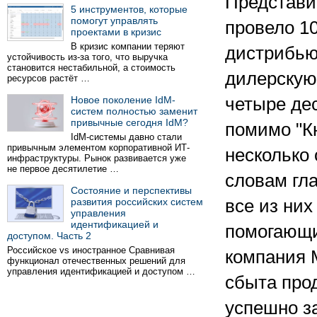
Представит
5 инструментов, которые
помогут управлять
провело 1
проектами в кризис
В кризис компании теряют
дистрибьют
устойчивость из-за того, что выручка
становится нестабильной, а стоимость
дилерскую
ресурсов растёт …
Новое поколение IdM-
четыре де
систем полностью заменит
привычные сегодня IdM?
помимо "К
IdM-системы давно стали
привычным элементом корпоративной ИТ-
несколько
инфраструктуры. Рынок развивается уже
не первое десятилетие …
словам гл
Состояние и перспективы
развития российских систем
все из них
управления
идентификацией и
помогающи
доступом. Часть 2
Российское vs иностранное Сравнивая
компания M
функционал отечественных решений для
управления идентификацией и доступом …
сбыта прод
успешно з