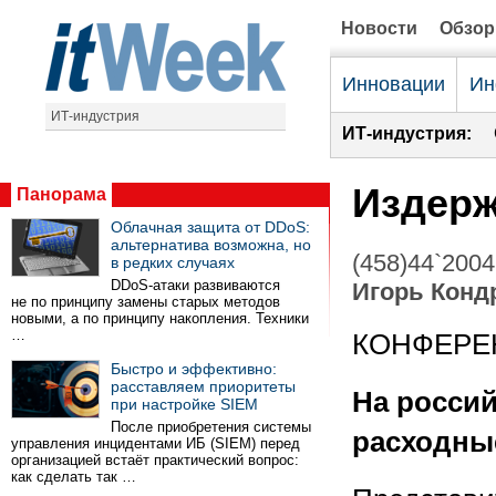
Новости
Обзо
Инновации
Ин
ИТ-индустрия
ИТ-индустрия:
Издерж
Панорама
Облачная защита от DDoS:
альтернатива возможна, но
(458)44`2004
в редких случаях
DDoS-атаки развиваются
Игорь Конд
не по принципу замены старых методов
новыми, а по принципу накопления. Техники
…
КОНФЕРЕ
Быстро и эффективно:
расставляем приоритеты
На росси
при настройке SIEM
После приобретения системы
расходны
управления инцидентами ИБ (SIEM) перед
организацией встаёт практический вопрос:
как сделать так …