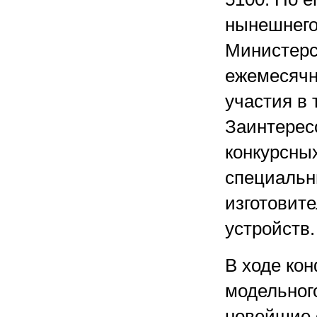
нынешнего
Министерс
ежемесячн
участия в 
Заинтерес
конкурсных
специальн
изготовите
устройств.
В ходе ко
модельного
новейшие 