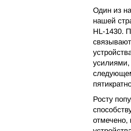
Один из на
нашей стр
HL-1430. 
связывают
устройств
усилиями,
следующем
пятикратн
Росту поп
способств
отмечено,
устройств