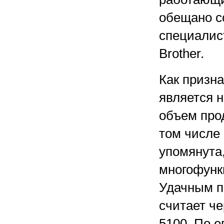
обещано с
специалис
Brother.
Как призна
является 
объем прод
том числе 
упомянута,
многофунк
Удачным п
считает ч
5100. По е