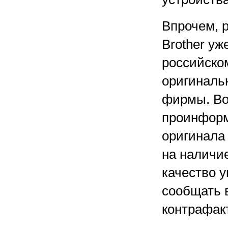
Впрочем, 
Brother уж
российско
оригиналь
фирмы. Во
проинформ
оригинала
на наличи
качество 
сообщать 
контрафак