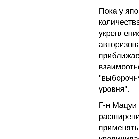
Пока у яп
количества
укреплени
авторизов
приближает
взаимоотн
"выборочн
уровня".
Г-н Мацуи 
расширени
применятьс
увеличива